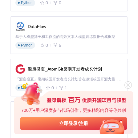
0
0
Python
DataFlow
基于大模型算子和工作流的高效文本大模型训练数据合成框架
0
5
Python
源启盛夏_AtomGit暑期开发者成长计划
「源启盛夏」暑期校园开发者成长计划旨在激活校园开源力量，通过积分激励、认证扶持、资源倾斜等形式，引导高校组织和开发者完成「入驻 — 建项目 — 做贡献 — 获认证 — 得资源」的完整闭环。无论你是想带领社团入驻平台的组织者，还是希望用代码贡献证明自己的开发者，都能在这里找到属于你的成长路径。
0
1
Markdown
700万+用户深度参与代码创作，更多精彩内容等你共创
py-xiaozhi
基于Python的Xiaozhi AI，适用于想要完整Xiaozhi体验而无需拥有专用硬件的用户。
立即登录/注册
0
1
Python