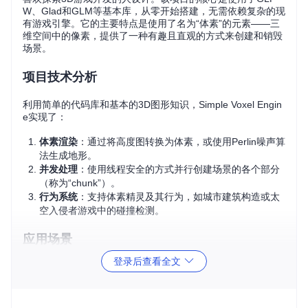
W、Glad和GLM等基本库，从零开始搭建，无需依赖复杂的现
有游戏引擎。它的主要特点是使用了名为“体素”的元素——三
维空间中的像素，提供了一种有趣且直观的方式来创建和销毁
场景。
项目技术分析
利用简单的代码库和基本的3D图形知识，Simple Voxel Engin
e实现了：
体素渲染
：通过将高度图转换为体素，或使用Perlin噪声算
法生成地形。
并发处理
：使用线程安全的方式并行创建场景的各个部分
（称为“chunk”）。
行为系统
：支持体素精灵及其行为，如城市建筑构造或太
空入侵者游戏中的碰撞检测。
应用场景
登录后查看全文
Simple Voxel Engine提供了几个示例项目，帮助你快速上手：
bwImageHeightMap
：基于黑白图像的高度图生成体素
景观，可键盘鼠标操控。