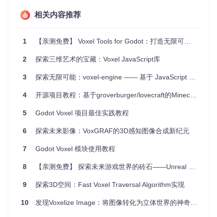
perlinLandscape
：使用Perlin噪声生成动态地形。
相关内容推荐
sprites
：展示了如何构建和操作3D像素城市。
voxelInvaders
：一个简单的空间射击游戏，呈现了体素
精灵和碰撞检测的应用。
1
【亲测免费】 Voxel Tools for Godot：打造无限可能的体素世界
项目特点
2
探索三维艺术的宝藏：Voxel JavaScript库
3
探索无限可能：voxel-engine —— 基于 JavaScript 的体素引擎
简单易懂
：尽管基于C++，但项目设计简洁，适合初学者学
习和进阶开发者参考。
4
开源项目教程：基于groverburger/lovecraft的Minecraft克隆项目
跨平台潜力
：虽然目前仅支持Windows，但计划扩展到Ma
c/*nix系统。
5
Godot Voxel 项目最佳实践教程
持续更新
：未来会优化性能、添加阴影、天空盒、多级细节
等功能，保持项目活跃。
6
探索未来影像：VoxGRAF的3D感知图像合成新纪元
资源丰富
：项目作者提供了丰富的学习资源链接，包括Ope
nGL教程和C++参考资料。
7
Godot Voxel 模块使用教程
如果你对3D编程充满热情，想要打造属于自己的像素世界，Si
8
【亲测免费】 探索未来游戏世界的砖石——Unreal Engine 5 立方体教程开源项目
mple Voxel Engine无疑是个值得尝试的项目。不论你是新手
还是经验丰富的开发者，都能在这里找到乐趣和挑战。现在就
9
探索3D空间：Fast Voxel Traversal Algorithm实现
加入，一起开启3D游戏开发的旅程吧！
10
发现Voxelize Image：将图像转化为立体世界的神奇钥匙