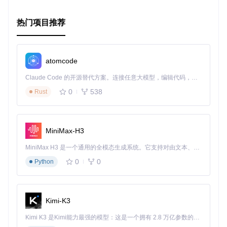
热门项目推荐
atomcode
Claude Code 的开源替代方案。连接任意大模型，编辑代码，运行命令，自动验证 — 全自动执行。用 Rust 构建，极致性能。 ｜ An open-source alternative to Claude Code. Connect any LLM, edit code, run commands, and verify changes — autonomously. Built in Rust for speed. Get Started
0
538
Rust
MiniMax-H3
MiniMax H3 是一个通用的全模态生成系统。它支持对由文本、图像、视频和音频组成的多模态上下文进行统一理解，并能生成分辨率高达 2K、时长可达 15 秒的带原生立体声音频的视频。得益于面向任务泛化的系统设计，H3 在预训练阶段就已具备广泛的多模态上下文理解与生成能力，能够出色地执行复杂的多模态指令。
0
0
Python
Kimi-K3
Kimi K3 是Kimi能力最强的模型：这是一个拥有 2.8 万亿参数的混合专家（MoE）模型，具备原生视觉理解能力，并支持 100 万 token 的上下文窗口。