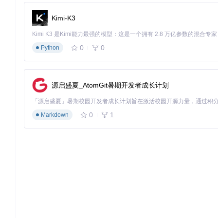
智能匹配算法的实现
Kimi-K3
工具内置了Boyer-Moore字符串匹配和模糊匹配算法，能
病人（软件版本）的症状（二进制特征），准确找到病灶（撤回
0
0
Python
匹配过程包含三个阶段：
基于特征字符串的初步定位
上下文验证确保定位准确性
源启盛夏_AtomGit暑期开发者成长计划
版本适配处理不同软件版本差异
这种智能匹配机制使工具能够兼容多个软件版本，大大降低了用
0
1
Markdown
实战指南：防撤回功能的部署流程
构建防护屏障：环境配置 beteiligung
在开始部署防撤回功能前，需要准备合适的系统环境：
硬件与系统要求
Windows 7及以上操作系统（32位或64位）
至少100MB可用存储空间
管理员权限（用于修改系统文件）