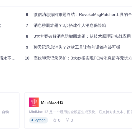
6
微信消息撤回难题终结：RevokeMsgPatcher工具
代码段
忧
7
消息秒删难题？3步搭建个人消息保险箱
转改为无条件执行
保软件仍能正常运行
8
3大方案破解消息防撤回难题：从技术原理到实战应用
电阻的连接方式，使整个电路的功能发生特定改变，而不影响其他部分的
9
聊天记录总消失？这款工具让每句话都有迹可循
不消失？
10
高效聊天记录保护：3大妙招实现PC端消息留存无忧
了专用的修改器：
MiniMax-H3
Claude Code 的开源替代方案。连接任意大模型，编辑代码，运行命令，自动验证 — 全自动执行。用 Rust 构建，极致性能。 ｜ An open-source alternative to Claude Code. Connect any LLM, edit code, run commands, and verify changes — autonomously. Built in Rust for speed. Get Started
（聊天软件）进行精确操作，既保证了修改的准确性，又提高了代码的可
0
0
Python
这是防撤回功能实现的关键目标文件