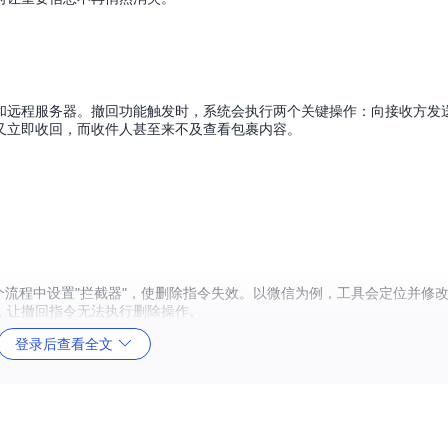
和远程服务器。撤回功能触发时，系统会执行两个关键操作：向接收方发
又立即收回，而收件人甚至来不及查看包裹内容。
这个流程中设置"拦截器"，使删除指令失效。以微信为例，工具会定位并修改WeCh
，让撤回指令无法执行删除操作。
登录后查看全文
一座大厦，撤回功能是其中一个特定房间里的自毁装置。RevokeMsgP