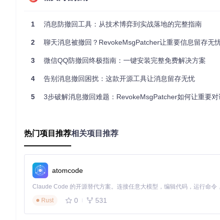
技术实现包含三个核心步骤：
1
消息防撤回工具：从技术博弈到实战落地的完整指南
定位关键代码
：通过特征字符串搜索，找到处理撤回指令的
2
聊天消息被撤回？RevokeMsgPatcher让重要信息留存无
修改条件判断
：将"如果收到撤回指令则删除消息"的条件跳
保存修改结果
：对二进制文件进行安全的十六进制编辑，确
3
微信QQ防撤回终极指南：一键安装完整免费解决方案
这种方法就像在复杂的电路板中找到特定的线路，通过改变一个
4
告别消息撤回困扰：这款开源工具让消息留存无忧
方案解析：RevokeMsgPatcher的技术架构
5
3步破解消息撤回难题：RevokeMsgPatcher如何让重要对话永
多软件支持的模块化设计
RevokeMsgPatcher采用模块化架构，针对不同聊天软件设计
热门项目推荐
相关项目推荐
WechatModifier
：处理微信客户端的防撤回逻辑
QQModifier
：针对QQ主程序的二进制修改
TIMModifier
：适配TIM办公版的防撤回实现
atomcode
FileHexEditor
：通用的十六进制文件编辑工具
这种设计就像一套多功能工具箱，每个工具针对特定类型的螺丝
0
531
Rust
调试工具中定位到的微信核心动态链接库WeChatWin.dll，