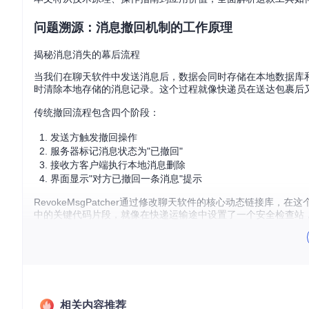
问题溯源：消息撤回机制的工作原理
揭秘消息消失的幕后流程
当我们在聊天软件中发送消息后，数据会同时存储在本地数据库
时清除本地存储的消息记录。这个过程就像快递员在送达包裹后
传统撤回流程包含四个阶段：
发送方触发撤回操作
服务器标记消息状态为"已撤回"
接收方客户端执行本地消息删除
界面显示"对方已撤回一条消息"提示
RevokeMsgPatcher通过修改聊天软件的核心动态链接库，在
中的关键代码片段，就像在快递运输途中设置了一个安全检查站
调试工具启动界面，准备对聊天软件进程进行分析和修改
技术原理：二进制层面的精准干预
防撤回功能的实现基于对软件二进制文件的深度分析。想象聊天软件是
相关内容推荐
作就是找到这个房间，更换门锁，让自毁指令无法执行。