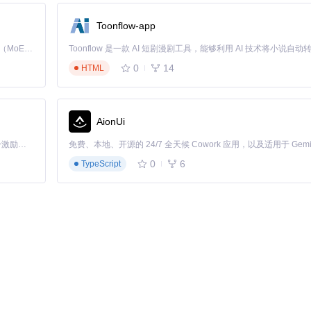
Toonflow-app
够在不同版本的软件中准确识别需要修改的代码段。这就像一位经验丰富的医生
Kimi K3 是Kimi能力最强的模型：这是一个拥有 2.8 万亿参数的混合专家（MoE）模型，具备原生视觉理解能力，并支持 100 万 token 的上下文窗口。
处理代码）并进行治疗（修改）。
0
14
HTML
AionUi
「源启盛夏」暑期校园开发者成长计划旨在激活校园开源力量，通过积分激励、认证扶持、资源倾斜等形式，引导高校组织和开发者完成「入驻 — 建项目 — 做贡献 — 获认证 — 得资源」的完整闭环。无论你是想带领社团入驻平台的组织者，还是希望用代码贡献证明自己的开发者，都能在这里找到属于你的成长路径。
户的使用门槛。
0
6
TypeScript