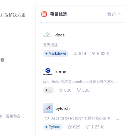
项目优选
收起
的全方位解决方案
docs
正常工作。
暂无描述
844
5.62 K
Markdown
方案
kernel
openEuler内核是openEuler操作系统的核心，既是系统性能与稳定性的基石，也是连接处理器、设备与服务的桥梁。
506
535
C
pytorch
MiniMax H3 是一个通用的全模态生成系统。它支持对由文本、图像、视频和音频组成的多模态上下文进行统一理解，并能生成分辨率高达 2K、时长可达 15 秒的带原生立体声音频的视频。得益于面向任务泛化的系统设计，H3 在预训练阶段就已具备广泛的多模态上下文理解与生成能力，能够出色地执行复杂的多模态指令。
维护性。
作为 Ascend for PyTorch 社区的核心组件，TorchNPU 是昇腾专为 PyTorch 打造的深度学习适配插件，使 PyTorch 框架能够直接调用昇腾 NPU，为开发者提供昇腾 AI 处理器的超强算力。
829
1.25 K
Python