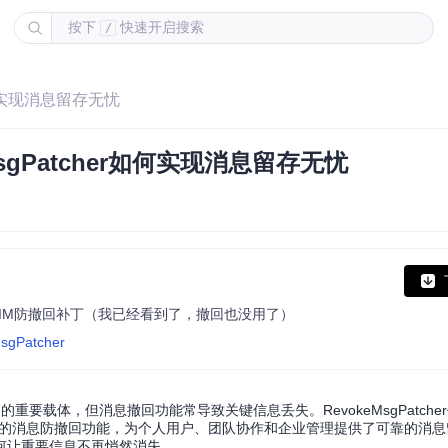
按下
快速开启搜索
/
如何实现消息留存无忧
gPatcher如何实现消息留存无忧
- PC版微信/QQ/TIM防撤回补丁（我已经看到了，撤回也没用了）
MsgPatcher
要载体，但消息撤回功能常导致关键信息丢失。RevokeMsgPatche
件的消息防撤回功能，为个人用户、团队协作和企业管理提供了可靠的消
何让重要信息不再悄然消失。