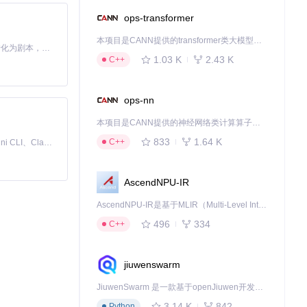
ops-transformer
，能够根据不同
本项目是CANN提供的transformer类大模型算子库，实现网络在NPU上加速计算。
Toonflow 是一款 AI 短剧漫剧工具，能够利用 AI 技术将小说自动转化为剧本，并结合 AI 生成的图片和视频，实现高效的短剧创作。借助 Toonflow，可以轻松完成从文字到影像的全流程，让短剧制作变得更加智能与便捷。
1.03 K
2.43 K
C++
ops-nn
本项目是CANN提供的神经网络类计算算子库，实现网络在NPU上加速计算。
833
1.64 K
C++
免费、本地、开源的 24/7 全天候 Cowork 应用，以及适用于 Gemini CLI、Claude Code、Codex、OpenCode、Qwen Code、Goose CLI、Auggie 等的 OpenClaw | 🌟 喜欢就点star吧
AscendNPU-IR
AscendNPU-IR是基于MLIR（Multi-Level Intermediate Representation）构建的，面向昇腾亲和算子编译时使用的中间表示，提供昇腾完备表达能力，通过编译优化提升昇腾AI处理器计算效率，支持通过生态框架使能昇腾AI处理器与深度调优
496
334
C++
jiuwenswarm
JiuwenSwarm 是一款基于openJiuwen开发的智能AI Agent，它能够将大语言模型的强大能力，通过你日常使用的各类通讯应用，直接延伸至你的指尖。
3.14 K
842
Python