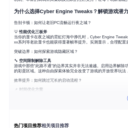
为什么选择Cyber Engine Tweaks？解锁游戏
告别卡顿：如何让老旧PC流畅运行夜之城？
💡
性能优化三板斧
当你的显卡在夜之城的霓虹灯海中挣扎时，Cyber Engine Tw
xx系列等老款显卡也能获得显著帧率提升。实测显示，合理配置后
突破边界：如何探索游戏隐藏区域？
🔧
空间限制解除工具
游戏中那些"此路不通"的边界其实并非无法逾越。启用边界解除
的彩蛋区域。这种自由探索体验完全改变了游戏的开放世界玩法
效率提升：如何跳过冗长的启动流程？
📌
时间优化方案
厌倦了每次启动游戏都要等待的开场动画？通过禁用启动菜单和跳
档的玩家来说，这一功能显著提升了游戏体验的连贯性。
从安装到精通：分场景应用指南
新手入门：如何快速搭建个性化游戏环境？
热门项目推荐
相关项目推荐