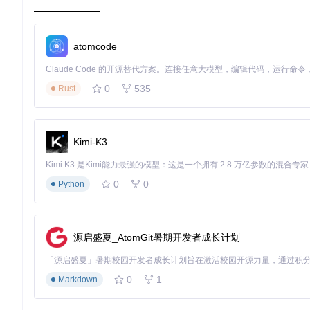
基础配置三步法
首先确保游戏运行库完整，然后通过官方渠道获取框架文件
成。
atomcode
必试的三个入门功能
推荐新手首先体验：帧率显示监控、快速保存快捷键设置、以
0
535
Rust
新手常见误区规避
避免同时启用过多视觉优化选项，这可能导致画面异常；修
进阶玩家：如何打造专属游戏规则？
Kimi-K3
Lua脚本基础应用
通过内置的脚本编辑器，玩家可以编写简单指令实现自定义功
0
0
Python
识。
性能监控与调优
利用实时诊断窗口跟踪CPU/GPU占用率，识别性能瓶颈。
源启盛夏_AtomGit暑期开发者成长计划
界面定制完全指南
从控制台位置调整到字体大小修改，再到自定义快捷键组合
0
1
Markdown
级玩家。