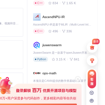
834
1.65 K
C++
导界面即可完
AscendNPU-IR
MiniMax H3 是一个通用的全模态生成系统。它支持对由文本、图像、视频和音频组成的多模态上下文进行统一理解，并能生成分辨率高达 2K、时长可达 15 秒的带原生立体声音频的视频。得益于面向任务泛化的系统设计，H3 在预训练阶段就已具备广泛的多模态上下文理解与生成能力，能够出色地执行复杂的多模态指令。
AscendNPU-IR是基于MLIR（Multi-Level Intermediate Representation）构建的，面向昇腾亲和算子编译时使用的中间表示，提供昇腾完备表达能力，通过编译优化提升昇腾AI处理器计算效率，支持通过生态框架使能昇腾AI处理器与深度调优
。
496
336
C++
。
邀请
jiuwenswarm
JiuwenSwarm 是一款基于openJiuwen开发的智能AI Agent，它能够将大语言模型的强大能力，通过你日常使用的各类通讯应用，直接延伸至你的指尖。
3.15 K
841
Python
只需基础编程知
ops-math
景加载时间。
客
本项目是CANN提供的数学类基础计算算子库，实现网络在NPU上加速计算。
服
1.24 K
1.36 K
C++
基于Python的Xiaozhi AI，适用于想要完整Xiaozhi体验而无需拥有专用硬件的用户。
使用控制台的高
00万+用户深度参与代码创作，更多精彩内容等你共创
deveco-code