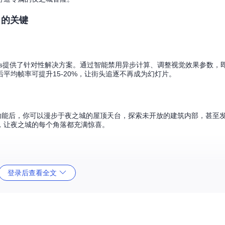
潜力的关键
eaks提供了针对性解决方案。通过智能禁用异步计算、调整视觉效果参数，即使是
平均帧率可提升15-20%，让街头追逐不再成为幻灯片。
功能后，你可以漫步于夜之城的屋顶天台，探索未开放的建筑内部，甚至
，让夜之城的每个角落都充满惊喜。
过过场动画功能，平均可节省2-3分钟的等待时间。对于需要反复测试
登录后查看全文