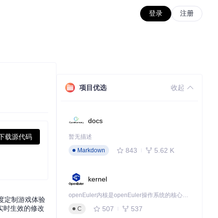
登录
注册
项目优选
收起
docs
下载源代码
暂无描述
843
5.62 K
Markdown
kernel
openEuler内核是openEuler操作系统的核心，既是系统性能与稳定性的基石，也是连接处理器、设备与服务的桥梁。
深度定制游戏体验
实时生效的修改
507
537
C