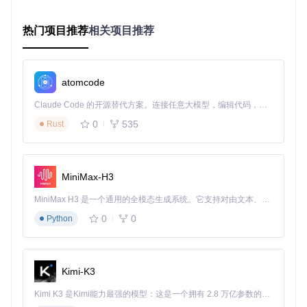
配置划词翻译快捷键为
Ctrl+Shift+T
开启"双语对照"模式自动生成平行文本
热门项目推荐
相关项目推荐
这种方案能将文献阅读速度提升40%，同时保证专业术语翻译
的准确性。
程序员的代码注释翻译工作流
atomcode
软件开发中经常需要处理外文注释：
Claude Code 的开源替代方案。连接任意大模型，编辑代码，运行命令，自动验证 — 全自动执行。用 Rust 构建，极致性能。 ｜ An open-source alternative to Claude Code. Connect any LLM, edit code, run commands, and verify changes — autonomously. Built in Rust for speed. Get Started
0
535
Rust
// 选中文本后按下Ctrl+C+C

function calculateSum(a: number, b: number): number {

  return a + b;

MiniMax-H3
MiniMax H3 是一个通用的全模态生成系统。它支持对由文本、图像、视频和音频组成的多模态上下文进行统一理解，并能生成分辨率高达 2K、时长可达 15 秒的带原生立体声音频的视频。得益于面向任务泛化的系统设计，H3 在预训练阶段就已具备广泛的多模态上下文理解与生成能力，能够出色地执行复杂的多模态指令。
通过配置"技术术语优先"翻译模式，可确保代码专有名词不被
误译，同时支持Markdown格式输出，直接用于技术文档撰
0
0
Python
写。
多语言内容创作者的效率工具
Kimi-K3
内容创作者可利用pot-desktop的"翻译记忆库"功能：
Kimi K3 是Kimi能力最强的模型：这是一个拥有 2.8 万亿参数的混合专家（MoE）模型，具备原生视觉理解能力，并支持 100 万 token 的上下文窗口。
建立个人常用表达库