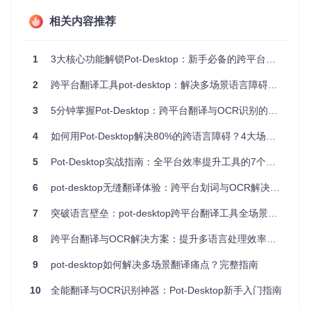
跨平台一致体验
相关内容推荐
无论是Windows的高效快捷键操作、macOS的原生菜单集
成，还是Linux的Wayland环境支持，pot-desktop都进行了深
度系统优化。这种跨平台一致性确保用户在不同设备间切换时
1
3大核心功能解锁Pot-Desktop：新手必备的跨平台翻译与OCR工具指南
无需重新学习操作逻辑，大幅降低使用成本。
2
跨平台翻译工具pot-desktop：解决多场景语言障碍的高效方案
本地+云端混合处理架构
3
5分钟掌握Pot-Desktop：跨平台翻译与OCR识别的全能解决方案
创新性地将轻量级任务（如划词翻译）在本地处理，复杂任务
（如专业文档翻译）分流至云端，既保证了响应速度（平均<
4
如何用Pot-Desktop解决80%的跨语言障碍？4大场景化应用指南
0.3秒），又优化了资源占用（内存占用<50MB）。这种混合
架构特别适合低配置设备和网络不稳定环境。
5
Pot-Desktop实战指南：全平台效率提升工具的7个高效用法
场景化应用方案：从学术研究到日常办公
6
pot-desktop无缝翻译体验：跨平台划词与OCR解决方案全攻略
不同用户群体有截然不同的翻译需求，pot-desktop通过灵活
7
突破语言壁垒：pot-desktop跨平台翻译工具全场景应用指南
的配置系统满足多样化场景：
8
跨平台翻译与OCR解决方案：提升多语言处理效率的全能工具
学术文献快速翻译方案
9
pot-desktop如何解决多场景翻译痛点？完整指南
科研工作者面对大量英文文献时，可通过"划词+术语库"组合功
能提升阅读效率：
10
全能翻译与OCR识别神器：Pot-Desktop新手入门指南
启用专业术语库（支持医学、计算机等12个学科）