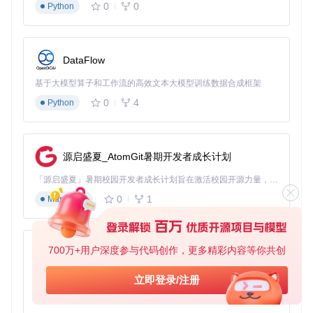
设置翻译风格偏好（正式/口语化）
0
0
Python
一键导出双语对照版本
这一工作流已被证实能减少重复翻译工作达65%，特别适合自
媒体运营和多语言内容生产。
DataFlow
不同用户类型的配置方案
基于大模型算子和工作流的高效文本大模型训练数据合成框架
0
4
Python
学生群体优化配置
基础设置
：启用划词翻译和OCR截图功能
经济方案
：优先使用免费翻译引擎（DeepL、Bing）
学习增强
：开启生词自动添加至Anki功能
源启盛夏_AtomGit暑期开发者成长计划
性能优化
：关闭实时翻译预览以节省系统资源
职场人士效率配置
「源启盛夏」暑期校园开发者成长计划旨在激活校园开源力量，通过积分激励、认证扶持、资源倾斜等形式，引导高校组织和开发者完成「入驻 — 建项目 — 做贡献 — 获认证 — 得资源」的完整闭环。无论你是想带领社团入驻平台的组织者，还是希望用代码贡献证明自己的开发者，都能在这里找到属于你的成长路径。
快捷操作
：将常用功能绑定至
Alt+数字
快捷键
0
1
Markdown
专业增强
：配置行业术语库（法律/金融/医疗等）
协作优化
：启用翻译结果自动同步至剪贴板
隐私保护
：开启本地缓存加密功能
科研人员专业配置
700万+用户深度参与代码创作，更多精彩内容等你共创
py-xiaozhi
学术增强
：启用LaTeX公式识别与翻译
文献处理
：配置PDF文档批量翻译工作流
基于Python的Xiaozhi AI，适用于想要完整Xiaozhi体验而无需拥有专用硬件的用户。
立即登录/注册
数据安全
：使用本地OCR引擎处理敏感文献
0
1
Python
效率提升
：设置专业词汇自动替换规则