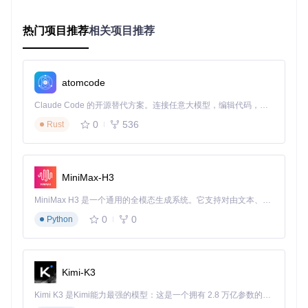
储协议，就像将数据存入银行金库，即使本地存储出现问题，
数据依然安全。
热门项目推荐
相关项目推荐
操作价值
：网络存储集成使Rescuezilla从个人工具升级为企业
级解决方案，满足团队协作和异地备份需求。
atomcode
场景方案：对比传统备份方案
Claude Code 的开源替代方案。连接任意大模型，编辑代码，运行命令，自动验证 — 全自动执行。用 Rust 构建，极致性能。 ｜ An open-source alternative to Claude Code. Connect any LLM, edit code, run commands, and verify changes — autonomously. Built in Rust for speed. Get Started
恢复成功
操作复杂
时间成
存储效
备份方案
0
536
Rust
率
度
本
率
手动复制
高
长
低
65%
文件
MiniMax-H3
商业备份
中
中
中
92%
软件
MiniMax H3 是一个通用的全模态生成系统。它支持对由文本、图像、视频和音频组成的多模态上下文进行统一理解，并能生成分辨率高达 2K、时长可达 15 秒的带原生立体声音频的视频。得益于面向任务泛化的系统设计，H3 在预训练阶段就已具备广泛的多模态上下文理解与生成能力，能够出色地执行复杂的多模态指令。
Rescuezill
低
短
高
0
0
98%
Python
a
用户误操作案例分析
案例1：分区格式化悲剧
Kimi-K3
一位摄影师在整理硬盘时误格式化了包含客户照片的分区。使
Kimi K3 是Kimi能力最强的模型：这是一个拥有 2.8 万亿参数的混合专家（MoE）模型，具备原生视觉理解能力，并支持 100 万 token 的上下文窗口。
用Rescuezilla的分区恢复功能，成功找回了95%的文件，避免