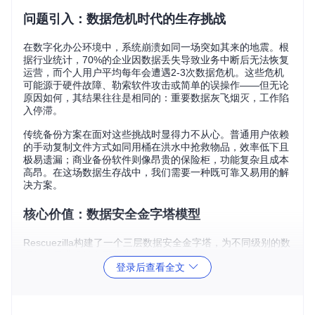
问题引入：数据危机时代的生存挑战
在数字化办公环境中，系统崩溃如同一场突如其来的地震。根
据行业统计，70%的企业因数据丢失导致业务中断后无法恢复
运营，而个人用户平均每年会遭遇2-3次数据危机。这些危机
可能源于硬件故障、勒索软件攻击或简单的误操作——但无论
原因如何，其结果往往是相同的：重要数据灰飞烟灭，工作陷
入停滞。
传统备份方案在面对这些挑战时显得力不从心。普通用户依赖
的手动复制文件方式如同用桶在洪水中抢救物品，效率低下且
极易遗漏；商业备份软件则像昂贵的保险柜，功能复杂且成本
高昂。在这场数据生存战中，我们需要一种既可靠又易用的解
决方案。
核心价值：数据安全金字塔模型
Rescuezilla构建了一个三层数据安全金字塔，为不同级别的数
据保护需求提供全面覆盖：
登录后查看全文
基础层：智能备份机制
问题场景
：用户常常不知道哪些数据需要备份，以及如何确保
备份的完整性。