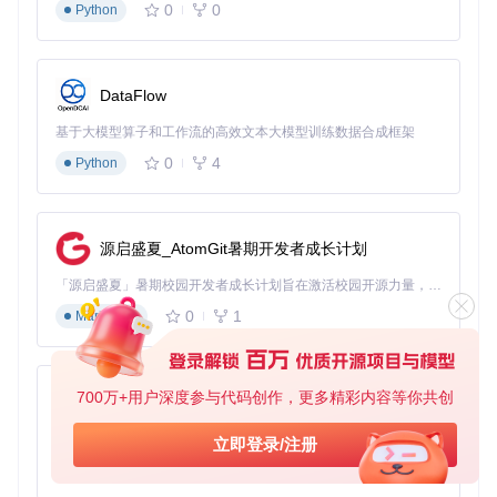
0
0
Python
了数万元的赔偿损失。
案例2：系统中毒后的恢复
一家小型企业遭遇勒索软件攻击，整个服务器数据被加密。通
DataFlow
过Rescuezilla的完整系统恢复功能，在2小时内恢复了所有数
据，将业务中断时间降至最低。
基于大模型算子和工作流的高效文本大模型训练数据合成框架
0
4
Python
技术解析：Rescuezilla的工作原理
Rescuezilla的核心在于其模块化架构设计，各个功能组件既独
立又协作，如同一个训练有素的救援队。
源启盛夏_AtomGit暑期开发者成长计划
「源启盛夏」暑期校园开发者成长计划旨在激活校园开源力量，通过积分激励、认证扶持、资源倾斜等形式，引导高校组织和开发者完成「入驻 — 建项目 — 做贡献 — 获认证 — 得资源」的完整闭环。无论你是想带领社团入驻平台的组织者，还是希望用代码贡献证明自己的开发者，都能在这里找到属于你的成长路径。
# 核心恢复流程伪代码
def
recover_system
(
backup_image, target_drive
):

0
1
Markdown
# 1. 验证备份完整性
if
not
 verify_backup(backup_image):

raise
 Error(
"备份文件损坏"
)

700万+用户深度参与代码创作，更多精彩内容等你共创
py-xiaozhi
# 2. 分析分区结构（就像阅读地图确定目的地）
    partition_map = analyze_partitions(backup_image)

基于Python的Xiaozhi AI，适用于想要完整Xiaozhi体验而无需拥有专用硬件的用户。
立即登录/注册
0
1
Python
# 3. 执行恢复操作
for
 partition 
in
 partition_map:
