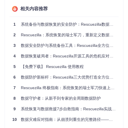
相关内容推荐
技术原理
：Rescuezilla采用先进的磁盘分区识别技术，就像给
硬盘绘制精确地图，自动标记关键数据区域。它支持ext4、NT
FS、FAT32等多种文件系统格式，能够识别并备份操作系统、
1
系统备份与数据恢复的安全防护：Rescuezilla数据守护者实战指南
应用程序和个人文件。
操作价值
：这种智能识别技术将备份准备时间从数小时缩短至
2
Rescuezilla：系统恢复的瑞士军刀，重新定义数据保护标准
几分钟，确保用户不会遗漏任何重要数据。
3
数据安全防护与系统备份工具：Rescuezilla全方位技术解析
中间层：灵活恢复策略
4
数据恢复破局者：Rescuezilla开源工具的危机应对与战略价值
问题场景
：当系统崩溃时，用户需要的可能是完整恢复，也可
能只是找回某个误删的文件。
5
【免费下载】 Rescuezilla 使用教程
技术原理
：Rescuezilla提供从完整系统镜像到单个文件的多层
6
数据防护新标杆：Rescuezilla三大优势打造全方位系统备份与恢复方案
次恢复选项，如同一个数据急救箱，既配备应对重大事故的全
套设备，也包含处理小伤口的创可贴。
7
Rescuezilla 终极指南：系统恢复的瑞士军刀快速上手教程
操作价值
：这种灵活性使用户能够根据实际需求选择恢复范
围，减少不必要的时间和存储空间消耗。
8
数据守护者：从新手到专家的全周期数据防护
顶层：网络存储集成
9
系统恢复与数据救援7步自救指南：Rescuezilla实战应用手册
问题场景
：本地备份容易受到物理损坏或盗窃的影响。
10
数据灾难应对指南：从崩溃到重生的完整路径——企业级防护
技术原理
：Rescuezilla支持NFS、SMB/CIFS、SSH等网络存