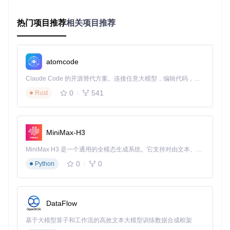
会出现浪花形态不连续（37%帧间差异），而3D VAE将帧间
一致性提升至92%，同时保持8K级空间分辨率。
热门项目推荐
相关项目推荐
1.3 效率与质量的平衡艺术：双流-单流混合扩散网络
HunyuanVideo的扩散主干网络采用创新的"双流→单流"混合
设计，在保证质量的同时将计算效率提升3倍。网络前1/3阶段
atomcode
采用双流结构分别处理空间和时间特征，后2/3阶段融合为单
流网络优化整体一致性，这种动态调整机制使1280×720分辨
Claude Code 的开源替代方案。连接任意大模型，编辑代码，运行命令，自动验证 — 全自动执行。用 Rust 构建，极致性能。 ｜ An open-source alternative to Claude Code. Connect any LLM, edit code, run commands, and verify changes — autonomously. Built in Rust for speed. Get Started
率视频生成时间从传统方法的45分钟缩短至12分钟。
0
541
Rust
HunyuanVideo扩散主干架构
二、情境化实践场景：从业务需求到视频输出的
MiniMax-H3
完整闭环
MiniMax H3 是一个通用的全模态生成系统。它支持对由文本、图像、视频和音频组成的多模态上下文进行统一理解，并能生成分辨率高达 2K、时长可达 15 秒的带原生立体声音频的视频。得益于面向任务泛化的系统设计，H3 在预训练阶段就已具备广泛的多模态上下文理解与生成能力，能够出色地执行复杂的多模态指令。
2.1 教育场景：动态知识点讲解视频自动生成
0
0
Python
目标设定
：为中学物理"自由落体运动"知识点创建30秒教学视
频，要求包含实验演示、数据可视化和原理说明三大要素，适
合在课堂和线上教学平台使用。
DataFlow
参数配置
：
基于大模型算子和工作流的高效文本大模型训练数据合成框架