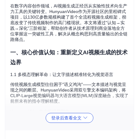
在数字内容创作领域，AI视频生成正经历从实验性技术向生产
力工具的关键转变。HunyuanVideo作为开源社区的里程碑式
项目，以130亿参数规模构建了首个全流程视频生成框架，彻
底改变了传统视频制作的高门槛现状。本文将通过"认知→实
践→深化"三阶框架，帮助创作者从技术原理到商业落地全方
位掌握这一突破性工具，解决从概念构思到高质量输出的全链
路痛点。
一、核心价值认知：重新定义AI视频生成的技术
边界
1.1 多模态理解革命：让文字描述精准转化为视觉语言
传统视频生成模型往往困于"语义鸿沟"——文本描述与视觉呈
现之间的断层。HunyuanVideo采用双引擎文本编码架构，将
CLIP-Large视觉编码器与大语言模型(MLM)深度融合，实现了
前所未有的指令理解精度。
HunyuanVideo文本编码器架构
登录后查看全文
技术优势对比
：
评估维
提升
传统模型(T
HunyuanVideo(ML