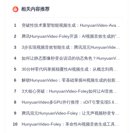
度
M+Refiner)
幅度
5 XXL)
相关内容推荐
复杂指
+3
68%
92%
令理解
5%
细节描
+6
1
突破性技术重塑智能视频生成：HunyuanVideo-Avatar提升开发效率的全维度解析
52%
87%
述还原
7%
2
腾讯HunyuanVideo-Foley开源：AI视频音效生成的"声画合一"革命
风格一
+4
63%
91%
致性
4%
3
3步实现视频音效智能生成：腾讯混元HunyuanVideo-Foley技术解析与实践指南
💡
实操提示
：当描述包含专业术语或抽象概念时，建议采
4
如何让静态图像秒变会说话的动态角色？HunyuanVideo-Avatar的颠覆性突破
用"主体+动作+环境+风格"的四要素结构，例如"穿着实验室白
大褂的科学家在现代化实验室操作显微镜，4K分辨率，纪录片
5
30分钟零代码掌握颠覆性AI视频生成：从概念到商业级作品的完整实践
风格"。
6
解锁HunyuanVideo：零基础掌握AI视频生成的创新工作流
1.2 时空连贯性突破：3D VAE构建视频的"DNA解码器"
视频与图像生成的本质区别在于对时间维度的处理。Hunyuan
7
3大核心突破：HunyuanVideo-Foley如何让AI音效生成效率提升300%
Video的3D因果卷积变分自编码器(3D Causal VAE)就像视频
的"DNA解码器"，能够同时解析空间细节和时间流动。其核心
8
HunyuanVideo多GPU并行推理：xDiT引擎实现5.6倍加速实测
创新在于因果卷积设计，确保每个时间步的生成仅依赖于先前
帧信息，完美解决传统方法中的"时间跳跃"问题。
9
腾讯混元HunyuanVideo-Foley：让无声视频秒变专业级音效的终极AI解决方案
3D VAE架构示意图
10
HunyuanVideo-Foley：革命性AI视频音效生成工具完整指南
对比案例
：在"海浪拍打礁石"的生成任务中，传统2D VAE方法