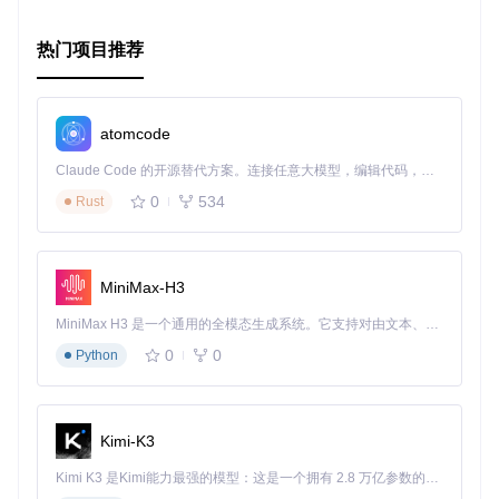
热门项目推荐
atomcode
Claude Code 的开源替代方案。连接任意大模型，编辑代码，运行命令，自动验证 — 全自动执行。用 Rust 构建，极致性能。 ｜ An open-source alternative to Claude Code. Connect any LLM, edit code, run commands, and verify changes — autonomously. Built in Rust for speed. Get Started
0
534
Rust
MiniMax-H3
MiniMax H3 是一个通用的全模态生成系统。它支持对由文本、图像、视频和音频组成的多模态上下文进行统一理解，并能生成分辨率高达 2K、时长可达 15 秒的带原生立体声音频的视频。得益于面向任务泛化的系统设计，H3 在预训练阶段就已具备广泛的多模态上下文理解与生成能力，能够出色地执行复杂的多模态指令。
0
0
Python
Kimi-K3
Kimi K3 是Kimi能力最强的模型：这是一个拥有 2.8 万亿参数的混合专家（MoE）模型，具备原生视觉理解能力，并支持 100 万 token 的上下文窗口。