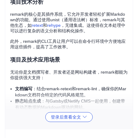
项目技术分析
remark的核心是其插件系统，它允许开发者轻松扩展Markdo
wn的功能。通过使用unist（通用语法树）标准，remark与其
他生态，如
retext
和
rehype
，无缝集成。这使得在文本处理中
可以进行复杂的语义分析和结构化操作。
此外，remark的CLI工具让用户可以在命令行环境中方便地应
用这些插件，提高了工作效率。
项目及技术应用场景
无论你是文档撰写者、开发者还是网站构建者，remark都能为
你提供强大支持：
文档编写
：结合remark-retext和remark-lint，确保你的Mar
kdown文档符合特定的代码风格规范。
静态站点生成
：与Gatsby或Netlify CMS一起使用，创建带
有动态数据的Markdown驱动的网站。
React应用
：借助react-markdown库，将Markdown直接转
登录后查看全文
化为React组件。
代码格式化
：Prettier可利用remark解析和格式化Markdow
n代码。