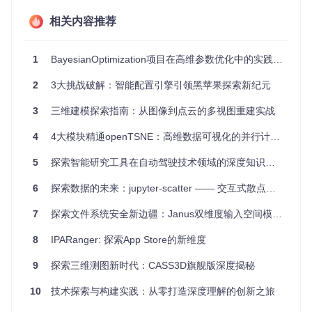
开源项目
：免费CodeCamp、Node.js等项目正在使用rema
rk来管理和展示他们的文档。
相关内容推荐
项目特点
1
BayesianOptimization项目在高维参数优化中的实践与问题分析
高度可扩展性
：remark拥有众多插件，涵盖从代码风格检
2
3大挑战破解：智能配置引擎引领黑苹果探索新纪元
查到高级文本处理的各种场景。
灵活性
：不仅支持标准Markdown，还兼容GitHub Flavored
3
三维建模探索指南：从图像到点云的多视图重建实战
Markdown（GFM）、MDX以及数学公式和前端 matter
等。
4
4大模块精通openTSNE：高维数据可视化的并行计算解决方案
统一接口
：统一构建在unist基础上，易于与其他文本处理工
具集成。
5
探索智能研究工具在自动驾驶技术领域的深度知识挖掘应用
社区活跃
：有大量由remark构建的项目，如免费CodeCam
p、Node.js等，证明了它的广泛应用和社区支持。
6
探索数据的未来：jupyter-scatter —— 交互式散点图神器
探索这个充满活力的生态，开启Markdown的新篇章，让rema
7
探索文件系统安全新边疆：Janus双维度输入空间模糊测试工具
rk成为你下一个项目中的得力助手！更多的插件和相关资源，
请访问项目官方仓库了解更多详情。
8
IPARanger: 探索App Store的新维度
9
探索三维测图新时代：CASS3D旗舰版深度揭秘
10
技术探索与构建实践：从零打造深度理解的创新之旅