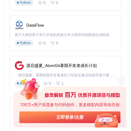
0
0
Python
DataFlow
基于大模型算子和工作流的高效文本大模型训练数据合成框架
0
4
Python
源启盛夏_AtomGit暑期开发者成长计划
「源启盛夏」暑期校园开发者成长计划旨在激活校园开源力量，通过积分激励、认证扶持、资源倾斜等形式，引导高校组织和开发者完成「入驻 — 建项目 — 做贡献 — 获认证 — 得资源」的完整闭环。无论你是想带领社团入驻平台的组织者，还是希望用代码贡献证明自己的开发者，都能在这里找到属于你的成长路径。
0
1
Markdown
700万+用户深度参与代码创作，更多精彩内容等你共创
py-xiaozhi
基于Python的Xiaozhi AI，适用于想要完整Xiaozhi体验而无需拥有专用硬件的用户。
立即登录/注册
0
1
Python