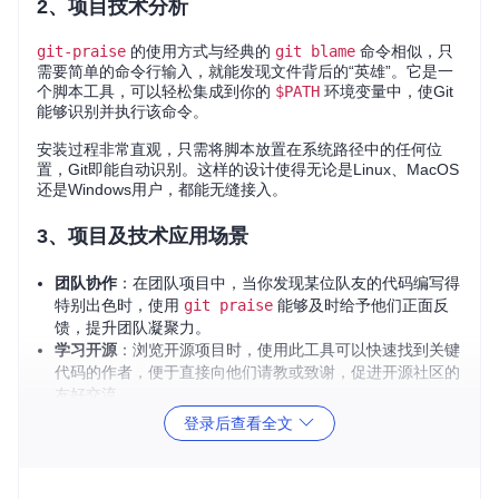
2、项目技术分析
git-praise
的使用方式与经典的
git blame
命令相似，只
需要简单的命令行输入，就能发现文件背后的“英雄”。它是一
个脚本工具，可以轻松集成到你的
$PATH
环境变量中，使Git
能够识别并执行该命令。
安装过程非常直观，只需将脚本放置在系统路径中的任何位
置，Git即能自动识别。这样的设计使得无论是Linux、MacOS
还是Windows用户，都能无缝接入。
3、项目及技术应用场景
团队协作
：在团队项目中，当你发现某位队友的代码编写得
特别出色时，使用
git praise
能够及时给予他们正面反
馈，提升团队凝聚力。
学习开源
：浏览开源项目时，使用此工具可以快速找到关键
代码的作者，便于直接向他们请教或致谢，促进开源社区的
友好交流。
个人成长
：在回溯自己的代码历史时，利用
git-praise
登录后查看全文
可以帮助你回顾过去，重温那些曾经让你骄傲的瞬间。
4、项目特点