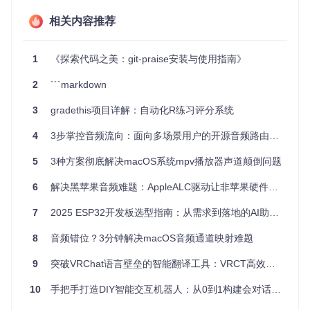
简单易用
相关内容推荐
：与现有Git命令兼容，无需额外的学习成本。
高度可定制
：作为脚本工具，你可以根据需要进行修改和扩
展，满足个性化需求。
1
《探索代码之美：git-praise安装与使用指南》
跨平台支持
：适用于各种操作系统环境，具备广泛的适用
性。
2
```markdown
开源许可证
：遵循MIT许可协议，这意味着你可以自由地使
用、分享和改进这个项目。
3
gradethis项目详解：自动化R练习评分系统
总的来说，Git-Praise不仅仅是一个工具，更是一种鼓励开源
4
3步掌控音频流向：面向多场景用户的开源音频路由工具
文化、增进开发者之间良好关系的方式。让我们的每一次赞赏
都能温暖他人，为编程世界增添更多正能量。现在就加入，让
5
3种方案彻底解决macOS系统mpv播放器声道颠倒问题
Git-Praise成为你开发过程中的得力伙伴吧！
6
解决黑苹果音频难题：AppleALC驱动让非苹果硬件完美发声
7
2025 ESP32开发板选型指南：从需求到落地的AI助手硬件配置方案
8
音频错位？3分钟解决macOS音频通道映射难题
9
突破VRChat语言壁垒的智能翻译工具：VRCT高效跨语言交流解决方案
10
手把手打造DIY智能交互机器人：从0到1构建会对话的AI伙伴🤖