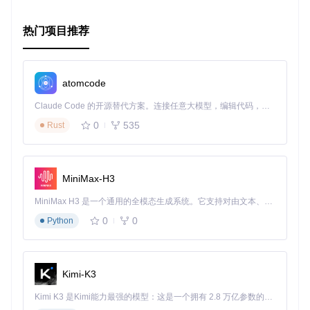
热门项目推荐
atomcode
Claude Code 的开源替代方案。连接任意大模型，编辑代码，运行命令，自动验证 — 全自动执行。用 Rust 构建，极致性能。 ｜ An open-source alternative to Claude Code. Connect any LLM, edit code, run commands, and verify changes — autonomously. Built in Rust for speed. Get Started
0
535
Rust
MiniMax-H3
MiniMax H3 是一个通用的全模态生成系统。它支持对由文本、图像、视频和音频组成的多模态上下文进行统一理解，并能生成分辨率高达 2K、时长可达 15 秒的带原生立体声音频的视频。得益于面向任务泛化的系统设计，H3 在预训练阶段就已具备广泛的多模态上下文理解与生成能力，能够出色地执行复杂的多模态指令。
0
0
Python
Kimi-K3
Kimi K3 是Kimi能力最强的模型：这是一个拥有 2.8 万亿参数的混合专家（MoE）模型，具备原生视觉理解能力，并支持 100 万 token 的上下文窗口。