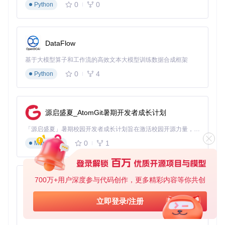
0
0
Python
DataFlow
基于大模型算子和工作流的高效文本大模型训练数据合成框架
0
4
Python
源启盛夏_AtomGit暑期开发者成长计划
「源启盛夏」暑期校园开发者成长计划旨在激活校园开源力量，通过积分激励、认证扶持、资源倾斜等形式，引导高校组织和开发者完成「入驻 — 建项目 — 做贡献 — 获认证 — 得资源」的完整闭环。无论你是想带领社团入驻平台的组织者，还是希望用代码贡献证明自己的开发者，都能在这里找到属于你的成长路径。
0
1
Markdown
700万+用户深度参与代码创作，更多精彩内容等你共创
py-xiaozhi
基于Python的Xiaozhi AI，适用于想要完整Xiaozhi体验而无需拥有专用硬件的用户。
立即登录/注册
0
1
Python