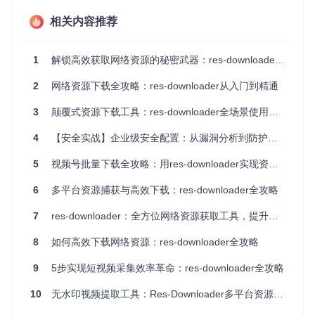
无论是微信视频号、抖音、快手，还是酷狗音乐、QQ音乐等
相关内容推荐
平台，res-downloader都能轻松应对。它能够自动识别不同平
台的资源格式，实现无水印下载，让你获得原汁原味的内容。
1
解锁高效获取网络资源的秘密武器：res-downloader全攻略
智能代理与资源嗅探
2
网络资源下载全攻略：res-downloader从入门到精通
通过内置的代理服务，res-downloader能够实时监控网络请
求，精准捕获视频、音频等资源。无需复杂的配置，只需开启
3
颠覆式资源下载工具：res-downloader全场景使用攻略
代理，即可自动拦截并解析资源链接。
4
【安全实战】企业级安全配置：从漏洞分析到防护部署的全流程方案
批量下载与管理
支持批量导入下载任务，你可以通过JSON文件一次性添加多
5
视频号批量下载全攻略：用res-downloader实现资源嗅探效率拉满
个下载链接，软件会自动按顺序进行下载。同时，你还可以对
下载任务进行管理，如暂停、继续、删除等操作。
6
多平台资源捕获与高效下载：res-downloader全攻略
自定义设置，满足个性化需求
7
res-downloader：全方位网络资源获取工具，提升你的资源管理效率
你可以根据自己的需求，自定义下载路径、文件名格式、视频
8
如何高效下载网络资源：res-downloader全攻略
清晰度等参数。软件还提供了深色/浅色主题切换，让你在不同
环境下都能拥有舒适的使用体验。
9
5步实现短视频采集效率革命：res-downloader全攻略
10
无水印视频提取工具：Res-Downloader多平台资源获取技术解析
场景应用：手把手教你搞定不同下载需求