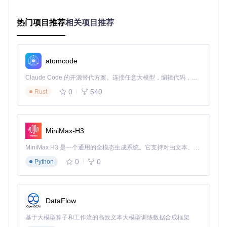
微信视频号批量下载
热门项目推荐
相关项目推荐
打开res-downloader，进入设置界面，配置代理信息（默
认地址为127.0.0.1，端口8899）。
设置保存路径，选择合适的文件名命名规则和视频清晰
度。
atomcode
点击"开启代理"按钮，确保代理服务正常运行。
打开微信，浏览视频号内容，res-downloader会自动捕获
Claude Code 的开源替代方案。连接任意大模型，编辑代码，运行命令，自动验证 — 全自动执行。用 Rust 构建，极致性能。 ｜ An open-source alternative to Claude Code. Connect any LLM, edit code, run commands, and verify changes — autonomously. Built in Rust for speed. Get Started
视频资源。
0
540
Rust
在软件的资源列表中，勾选需要下载的视频，点击"批量下
载"即可。
MiniMax-H3
抖音无水印视频下载
MiniMax H3 是一个通用的全模态生成系统。它支持对由文本、图像、视频和音频组成的多模态上下文进行统一理解，并能生成分辨率高达 2K、时长可达 15 秒的带原生立体声音频的视频。得益于面向任务泛化的系统设计，H3 在预训练阶段就已具备广泛的多模态上下文理解与生成能力，能够出色地执行复杂的多模态指令。
在设置界面中，确保"自动拦截"功能已开启。
0
0
打开抖音网页版，浏览你想要下载的视频。
Python
res-downloader会自动捕获无水印视频链接，并显示在资
源列表中。
选择需要下载的视频，点击"直接下载"即可保存到本地。
DataFlow
音乐资源批量获取
进入设置界面，在"类型筛选"中勾选"音频"选项。
基于大模型算子和工作流的高效文本大模型训练数据合成框架
打开音乐平台网页，播放你想要下载的音乐。