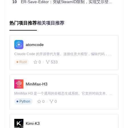
高风险、
10
ER-Save-Editor：突破SteamID限制，实现艾尔登法环存档无缝迁移
手动十六
高级技术
完全自定义控制
需专业知
进制编辑
用户
识
热门项目推荐
相关项目推荐
安全操作体系：构建风险可控的修改流程
环境准备与安全基线
atomcode
必备环境配置
Claude Code 的开源替代方案。连接任意大模型，编辑代码，运行命令，自动验证 — 全自动执行。用 Rust 构建，极致性能。 ｜ An open-source alternative to Claude Code. Connect any LLM, edit code, run commands, and verify changes — autonomously. Built in Rust for speed. Get Started
操作系统：Windows 10/11（64位）或Linux（通过Wine兼
容层）
0
533
Rust
依赖环境：Rust 1.56+开发环境、Git版本控制工具
硬件要求：至少1GB可用内存，存档文件2倍以上的存储空
间
MiniMax-H3
三级风险防控措施
MiniMax H3 是一个通用的全模态生成系统。它支持对由文本、图像、视频和音频组成的多模态上下文进行统一理解，并能生成分辨率高达 2K、时长可达 15 秒的带原生立体声音频的视频。得益于面向任务泛化的系统设计，H3 在预训练阶段就已具备广泛的多模态上下文理解与生成能力，能够出色地执行复杂的多模态指令。
风险等
0
0
具体威胁
应对策略
Python
级
1. 创建存档完整备份
⚠️ 高风
存档永久损坏
2. 使用只读模式先分析存档
险
3. 保留原始文件副本
Kimi-K3