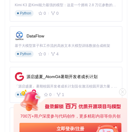
1. 启用工具自动修复功能
⚠️ 中风
Kimi K3 是Kimi能力最强的模型：这是一个拥有 2.8 万亿参数的混合专家（MoE）模型，具备原生视觉理解能力，并支持 100 万 token 的上下文窗口。
校验和错误
2. 修改后立即验证文件完整
险
0
0
Python
性
1. 确认工具版本与游戏版本
⚠️ 低风
游戏版本不兼
匹配
容
2. 查看更新日志了解兼容性
险
DataFlow
信息
基于大模型算子和工作流的高效文本大模型训练数据合成框架
"问题-方案-验证"三段式操作框架
问题诊断：识别存档绑定问题
0
4
Python
症状确认
游戏启动时提示"存档损坏"或"无法加载"
源启盛夏_AtomGit暑期开发者成长计划
存档文件存在但在选择界面不显示
加载后角色数据异常或丢失
「源启盛夏」暑期校园开发者成长计划旨在激活校园开源力量，通过积分激励、认证扶持、资源倾斜等形式，引导高校组织和开发者完成「入驻 — 建项目 — 做贡献 — 获认证 — 得资源」的完整闭环。无论你是想带领社团入驻平台的组织者，还是希望用代码贡献证明自己的开发者，都能在这里找到属于你的成长路径。
诊断命令
0
1
Markdown
# 克隆项目仓库
git 
clone
700万+用户深度参与代码创作，更多精彩内容等你共创
py-xiaozhi
cd
 ER-Save-Editor

基于Python的Xiaozhi AI，适用于想要完整Xiaozhi体验而无需拥有专用硬件的用户。
立即登录/注册
# 构建诊断工具