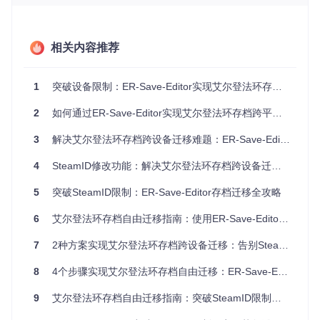
功能特性
技术优势
应用场景
SteamID智
自动定位加密存储
设备更换、账户迁
能识别
的ID字段
移
相关内容推荐
存档结构解
完整解析.sl2文件格
存档修复、数据恢
析
式
复
1
突破设备限制：ER-Save-Editor实现艾尔登法环存档跨设备迁移全攻略
校验和自动
实时重新计算MD5
防止存档损坏
修复
校验值
2
如何通过ER-Save-Editor实现艾尔登法环存档跨平台迁移？
支持PC与PlayStatio
多平台玩家数据共
跨平台兼容
n存档
享
3
解决艾尔登法环存档跨设备迁移难题：ER-Save-Editor的SteamID修改功能全指南
可视化编辑
直观操作各类游戏
角色build调整、道
4
SteamID修改功能：解决艾尔登法环存档跨设备迁移难题的安全方案
界面
参数
具修改
与同类工具对比
5
突破SteamID限制：ER-Save-Editor存档迁移全攻略
工具
优势
劣势
适用人群
6
艾尔登法环存档自由迁移指南：使用ER-Save-Editor轻松跨设备同步游戏进度
技术爱好
开源免费、多平台
需基础命
ER-Save
者、开发
7
2种方案实现艾尔登法环存档跨设备迁移：告别SteamID绑定限制
-Editor
支持、持续更新
令行操作
者
8
4个步骤实现艾尔登法环存档自由迁移：ER-Save-Editor全攻略
付费软
商业存档
图形界面友好、一
件、功能
普通玩家
编辑器
键操作
9
艾尔登法环存档自由迁移指南：突破SteamID限制的完整方案
限制