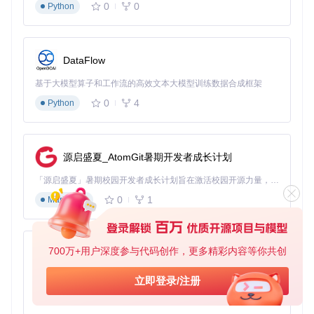
0
0
Python
安全保障：本地数据管理的隐私优势
DataFlow
数据加密存储：你的游戏数据只属于你
基于大模型算子和工作流的高效文本大模型训练数据合成框架
所有游戏库信息都存储在本地计算机，Playnite采用AES加密
0
4
算法保护敏感数据。「模块路径：/source/Playnite/Settings/Pl
Python
ayniteSettings.cs」中的安全设置允许你为游戏库添加密码保
护，防止他人未经授权访问你的游戏收藏。这种设计确保即使
在公共计算机上使用，你的游戏数据也能保持私密。
源启盛夏_AtomGit暑期开发者成长计划
备份与恢复：游戏库安全无忧
「源启盛夏」暑期校园开发者成长计划旨在激活校园开源力量，通过积分激励、认证扶持、资源倾斜等形式，引导高校组织和开发者完成「入驻 — 建项目 — 做贡献 — 获认证 — 得资源」的完整闭环。无论你是想带领社团入驻平台的组织者，还是希望用代码贡献证明自己的开发者，都能在这里找到属于你的成长路径。
系统提供一键备份功能，可将游戏库数据压缩为加密文件。你
可以设置定期自动备份，或在重要操作前手动创建备份点。当
0
1
Markdown
系统出现问题时，通过「模块路径：/source/Playnite/Backup.
cs」中的恢复功能，几分钟内即可将游戏库恢复到之前的状
态，避免意外数据丢失。
700万+用户深度参与代码创作，更多精彩内容等你共创
py-xiaozhi
优势总结：为何选择Playnite
基于Python的Xiaozhi AI，适用于想要完整Xiaozhi体验而无需拥有专用硬件的用户。
立即登录/注册
与同类工具相比，Playnite的优势体现在三个方面：完全开源
0
1
Python
免费，无功能限制和广告；本地数据管理，保障隐私安全；高