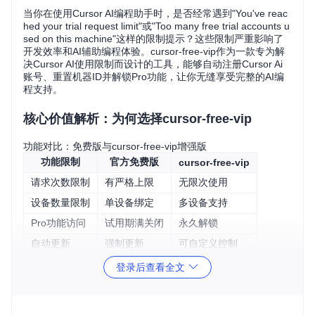
当你在使用Cursor AI编程助手时，是否经常遇到"You've reac
hed your trial request limit"或"Too many free trial accounts u
sed on this machine"这样的限制提示？这些限制严重影响了
开发效率和AI辅助编程体验。cursor-free-vip作为一款专为解
决Cursor AI使用限制而设计的工具，能够自动注册Cursor Ai
账号、重置机器ID并解锁Pro功能，让你无缝享受完整的AI编
程支持。
核心价值解析：为何选择cursor-free-vip
功能对比：免费版与cursor-free-vip增强版
功能限制
官方免费版
cursor-free-vip
请求次数限制
有严格上限
无限次使用
设备数量限制
单设备绑定
多设备支持
Pro功能访问
试用期满关闭
永久解锁
自动更新
强制更新
可自定义控制
账号管理
手动注册
自动注册与切换
登录后查看全文
核心优势：解决四大关键痛点
cursor-free-vip通过四大核心技术方案，彻底解决Cursor AI使