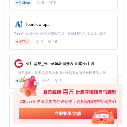
0
0
Python
3. 基础配置与个性化设置
根据使用需求调整配置文件，主要配置项包括：
多语言支持设置
Toonflow-app
自动更新策略配置
Toonflow 是一款 AI 短剧漫剧工具，能够利用 AI 技术将小说自动转化为剧本，并结合 AI 生成的图片和视频，实现高效的短剧创作。借助 Toonflow，可以轻松完成从文字到影像的全流程，让短剧制作变得更加智能与便捷。
默认账号管理偏好
请求频率优化参数
0
16
HTML
配置文件位于项目根目录的
config.py
，可根据注释进行自定
义调整。
源启盛夏_AtomGit暑期开发者成长计划
深度应用：核心功能模块详解
「源启盛夏」暑期校园开发者成长计划旨在激活校园开源力量，通过积分激励、认证扶持、资源倾斜等形式，引导高校组织和开发者完成「入驻 — 建项目 — 做贡献 — 获认证 — 得资源」的完整闭环。无论你是想带领社团入驻平台的组织者，还是希望用代码贡献证明自己的开发者，都能在这里找到属于你的成长路径。
账号管理系统：多账号智能切换
0
1
Markdown
cursor-free-vip提供了全面的账号管理功能，支持多种注册方
式和账号切换策略：
700万+用户深度参与代码创作，更多精彩内容等你共创
AionUi
主要账号功能包括：
免费、本地、开源的 24/7 全天候 Cowork 应用，以及适用于 Gemini CLI、Claude Code、Codex、OpenCode、Qwen Code、Goose CLI、Auggie 等的 OpenClaw | 🌟 喜欢就点star吧
立即登录/注册
0
6
TypeScript
谷歌账号注册（支持终身访问）