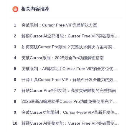
用过程中的各种限制问题：
相关内容推荐
设备限制问题：智能重置方案与实施效果
自动生成全新设备标识
1
突破限制：Cursor Free VIP完整解决方案
保持现有配置完整性
2
解锁Cursor AI全部潜能：Cursor Free VIP突破限制完全指南
突破单设备使用限制
功能访问问题：Pro版本永久激活方案
3
如何突破Cursor Pro限制？完整技术解决方案与实践指南
自动解锁高级AI功能
4
突破Cursor限制：2025最全Pro功能解锁指南
绕过付费订阅验证
5
突破限制：AI编程助手Cursor Free VIP的全方位优化指南
持续享受专业级编程辅助
6
请求限制问题：Token智能管理方案
开源工具Cursor Free VIP：解锁AI开发全能力的效率提升方案
优化请求分配策略
7
解锁Cursor Pro全部功能：高效突破限制的完整指南
突破每日使用额度
8
2025最新AI编程助手Cursor Pro功能免费使用完全指南
保持高可用性状态
9
突破Cursor功能限制：Cursor-Free-VIP革新开发体验的完整指南
更新控制问题：自定义更新策略
10
解锁Cursor AI完整功能：Cursor Free VIP突破限制解决方案
禁用强制版本更新
保持功能稳定性