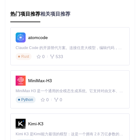
避免更新导致功能失效
热门项目推荐
相关项目推荐
实施路径：三步完成环境搭建
1. 获取项目代码
atomcode
首先克隆项目仓库并安装必要依赖：
Claude Code 的开源替代方案。连接任意大模型，编辑代码，运行命令，自动验证 — 全自动执行。用 Rust 构建，极致性能。 ｜ An open-source alternative to Claude Code. Connect any LLM, edit code, run commands, and verify changes — autonomously. Built in Rust for speed. Get Started
git 
clone
0
533
Rust
cd
 cursor-free-vip

2. 功能验证与初始化
MiniMax-H3
运行以下命令验证核心功能是否正常工作：
MiniMax H3 是一个通用的全模态生成系统。它支持对由文本、图像、视频和音频组成的多模态上下文进行统一理解，并能生成分辨率高达 2K、时长可达 15 秒的带原生立体声音频的视频。得益于面向任务泛化的系统设计，H3 在预训练阶段就已具备广泛的多模态上下文理解与生成能力，能够出色地执行复杂的多模态指令。
python main.py

0
0
Python
执行后将看到主程序界面，显示当前账号信息和可用功能选
项：
Kimi-K3
Kimi K3 是Kimi能力最强的模型：这是一个拥有 2.8 万亿参数的混合专家（MoE）模型，具备原生视觉理解能力，并支持 100 万 token 的上下文窗口。