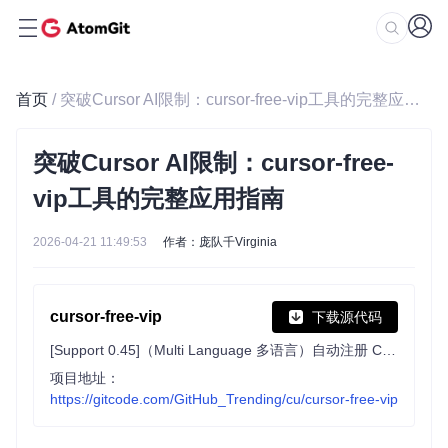
首页
/ 突破Cursor AI限制：cursor-free-vip工具的完整应用指南
突破Cursor AI限制：cursor-free-
vip工具的完整应用指南
2026-04-21 11:49:53
作者：庞队千Virginia
cursor-free-vip
下载源代码
[Support 0.45]（Multi Language 多语言）自动注册 Cursor Ai ，自动重置机器ID ， 免费升级使用Pro 功能: You've reached your trial request limit. / Too many free trial accounts used on this machine. Please upgrade to pro. We have this limit in place to prevent abuse. Please let us know if you believe this is a mistake.
项目地址：
https://gitcode.com/GitHub_Trending/cu/cursor-free-vip