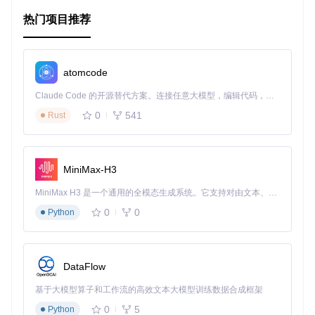
全面测试
：借助 Jest 和 Playwright，进行严格的质量控
制，确保在各种环境下都能正常运行。
热门项目推荐
广泛支持
：适配最新与次新主要版本的主流浏览器，提供一
致的用户体验。
详尽文档
：项目包含了详细的架构说明、测试指南、安装教
程等，便于开发者理解和扩展。
atomcode
直观导航
：设计注重用户体验，提供清晰的导航结构，使得
Claude Code 的开源替代方案。连接任意大模型，编辑代码，运行命令，自动验证 — 全自动执行。用 Rust 构建，极致性能。 ｜ An open-source alternative to Claude Code. Connect any LLM, edit code, run commands, and verify changes — autonomously. Built in Rust for speed. Get Started
路线查找过程简单明了。
0
541
Rust
总的来看，Digitransit UI 是一个既实用又极具技术价值的开源
项目，无论对普通用户还是开发者，都有着显著的吸引力。如
果你正在寻找一款可靠的公共交通查询系统，或者希望学习前
端开发的最佳实践，那么 Digitransit UI 绝对值得你关注和尝
MiniMax-H3
试。
MiniMax H3 是一个通用的全模态生成系统。它支持对由文本、图像、视频和音频组成的多模态上下文进行统一理解，并能生成分辨率高达 2K、时长可达 15 秒的带原生立体声音频的视频。得益于面向任务泛化的系统设计，H3 在预训练阶段就已具备广泛的多模态上下文理解与生成能力，能够出色地执行复杂的多模态指令。
0
0
Python
DataFlow
基于大模型算子和工作流的高效文本大模型训练数据合成框架
0
5
Python