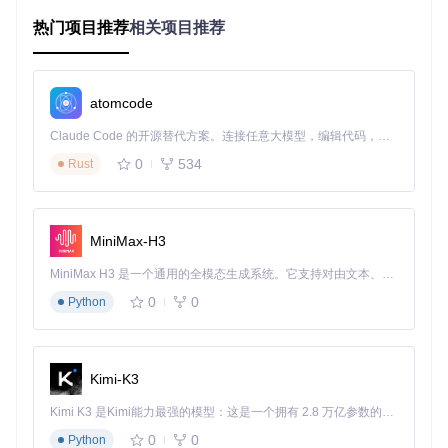
已针对不同场景优化了多种模型参数，用户无需深度学习背景
热门项目推荐
相关项目推荐
也能获得专业效果；最后是
高度可扩展性
，开源架构允许开发
者根据特定需求定制模型，形成良性迭代的技术生态。这些特
性共同构成了ClearerVoice-Studio的独特价值主张——让专业
语音处理技术走出实验室，成为每个人都能掌握的日常工具。
atomcode
🛠️ 场景化解决方案：三个真实故事的音质蜕变
Claude Code 的开源替代方案。连接任意大模型，编辑代码，运行命令，自动验证 — 全自动执行。用 Rust 构建，极致性能。 ｜ An open-source alternative to Claude Code. Connect any LLM, edit code, run commands, and verify changes — autonomously. Built in Rust for speed. Get Started
0
534
Rust
远程会议实时降噪：从混沌到清晰的办公革命
用户痛点
：市场部经理王女士的每周例会总是被各种背景噪音
困扰——同事的键盘敲击声、窗外的交通噪音、甚至隔壁会议
室的讨论声，导致重要信息频繁遗漏。
MiniMax-H3
解决方案
：使用ClearerVoice-Studio的FRCRN_SE_16K模型
MiniMax H3 是一个通用的全模态生成系统。它支持对由文本、图像、视频和音频组成的多模态上下文进行统一理解，并能生成分辨率高达 2K、时长可达 15 秒的带原生立体声音频的视频。得益于面向任务泛化的系统设计，H3 在预训练阶段就已具备广泛的多模态上下文理解与生成能力，能够出色地执行复杂的多模态指令。
进行实时音频处理。该模型专为会议场景优化，能精准识别并
0
0
Python
抑制持续噪音，同时保留发言人的语音细节。
效果对比
：处理前会议录音的PESQ评分仅为2.3（质量等级：
差），经过实时降噪后提升至3.8（质量等级：优），语音清
晰度提升65%，会议信息接收准确率从原来的68%提高到9
Kimi-K3
2%。团队后续采用该方案后，每周会议时间平均缩短20分
Kimi K3 是Kimi能力最强的模型：这是一个拥有 2.8 万亿参数的混合专家（MoE）模型，具备原生视觉理解能力，并支持 100 万 token 的上下文窗口。
钟，决策效率显著提升。
0
0
Python
多说话人语音分离：让采访录音自动"分班"