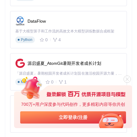
用户痛点
：独立记者小李在制作人物访谈节目时，常因现场条
件限制无法使用多轨录音设备，导致后期整理时难以区分不同
受访者的发言，单段1小时录音需要4小时人工标注。
DataFlow
解决方案
：应用MossFormer2_SS_16K语音分离模型，该系
基于大模型算子和工作流的高效文本大模型训练数据合成框架
统能自动识别混合音频中的不同说话人特征，并将其分离为独
0
4
Python
立音轨，支持2-3人同时说话的场景处理。
效果对比
：原本需要4小时的人工分离工作，现在通过工具处
理仅需15分钟，且说话人识别准确率达93%。更重要的是，分
源启盛夏_AtomGit暑期开发者成长计划
离后的音频保留了原始语音的自然度，避免了传统分离技术带
来的机械感。小李的节目制作周期因此缩短了30%，有更多精
「源启盛夏」暑期校园开发者成长计划旨在激活校园开源力量，通过积分激励、认证扶持、资源倾斜等形式，引导高校组织和开发者完成「入驻 — 建项目 — 做贡献 — 获认证 — 得资源」的完整闭环。无论你是想带领社团入驻平台的组织者，还是希望用代码贡献证明自己的开发者，都能在这里找到属于你的成长路径。
力投入内容创作而非技术处理。
0
1
Markdown
教学录音智能增强：让在线课程告别"教室回声"
用户痛点
：大学讲师张教授录制在线课程时，尽管使用了普通
麦克风，但教室环境的混响和远处学生的咳嗽声始终无法有效
700万+用户深度参与代码创作，更多精彩内容等你共创
消除，学生反馈"听不清重点内容"。
py-xiaozhi
解决方案
：采用MossFormer2_SE_48K高保真增强模型，该
基于Python的Xiaozhi AI，适用于想要完整Xiaozhi体验而无需拥有专用硬件的用户。
立即登录/注册
模型针对教学场景优化了人声增强算法，能有效抑制房间混响
0
1
Python
并提升语音清晰度。