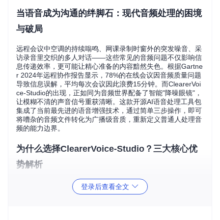
当语音成为沟通的绊脚石：现代音频处理的困境
与破局
远程会议中空调的持续嗡鸣、网课录制时窗外的突发噪音、采
访录音里交织的多人对话——这些常见的音频问题不仅影响信
息传递效率，更可能让精心准备的内容黯然失色。根据Gartne
r 2024年远程协作报告显示，78%的在线会议因音频质量问题
导致信息误解，平均每次会议因此浪费15分钟。而ClearerVoi
ce-Studio的出现，正如同为音频世界配备了智能"降噪眼镜"，
让模糊不清的声音信号重获清晰。这款开源AI语音处理工具包
集成了当前最先进的语音增强技术，通过简单三步操作，即可
将嘈杂的音频文件转化为广播级音质，重新定义普通人处理音
频的能力边界。
为什么选择ClearerVoice-Studio？三大核心优
势解析
在众多音频处理工具中，ClearerVoice-Studio如同一位全能的
登录后查看全文
音频医生，既具备专业级的诊断能力，又拥有平易近人的操作
界面。其核心优势体现在三个维度：首先是
一站式解决方案
，
从基础的噪音消除到复杂的多说话人分离，无需切换多个工具
即可完成全流程处理；其次是
预训练模型即插即用
，开发团队