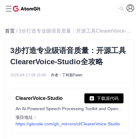
首页
/ 3步打造专业级语音质量：开源工具ClearerVoice-Studio全攻略
3步打造专业级语音质量：开源工具
ClearerVoice-Studio全攻略
2026-04-17 08:16:06
作者：丁柯新Fawn
ClearerVoice-Studio
下载源代码
An AI-Powered Speech Processing Toolkit and Open Source SOTA Pretrained Models, Supporting Speech Enhancement, Separation, and Target Speaker Extraction, etc.
项目地址：
https://gitcode.com/gh_mirrors/cl/ClearerVoice-Studio