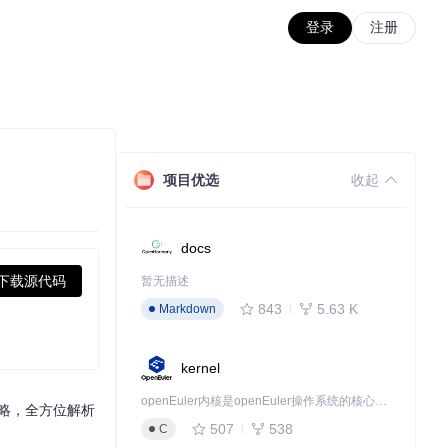
登录
注册
项目优选
收起
docs
下载源代码
暂无描述
843
5.63 K
Markdown
kernel
openEuler内核是openEuler操作系统的核心，既是系统性能与稳定性的基石，也是连接处理器、设备与服务的桥梁。
策略，全方位解析
507
538
C