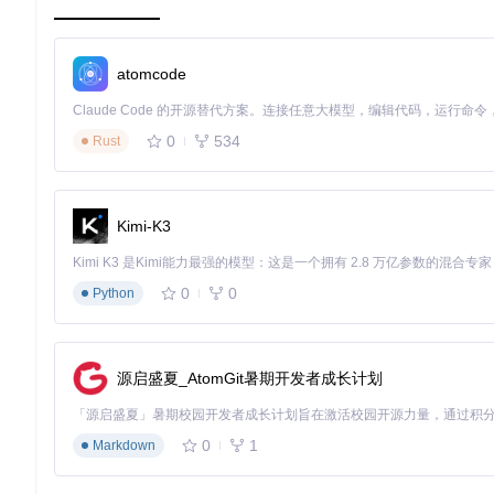
二、启动流程详解：从代码到服务的实现路径
atomcode
2.1 入口文件解析：Program.cs的启动逻辑
🚀 应用程序入口位于
BTCPayServer/Program.cs
，采用ASP.N
0
534
Rust
配置构建器初始化（读取环境变量、配置文件）
服务容器注册（依赖注入配置）
中间件管道构建（请求处理流程）
应用启动（Kestrel服务器托管）
Kimi-K3
关键代码片段示例：
0
0
Python
var
 builder = WebApplication.CreateBuilder(args);

var
 app = builder.Build();

app.UseBTCPayServerMiddleware();

源启盛夏_AtomGit暑期开发者成长计划
2.2 部署选项：多环境启动策略
0
1
Markdown
系统支持多种部署方式：
开发环境
：通过
dotnet run
直接启动，使用
appsettings.