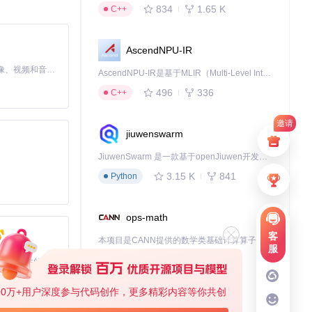
834
1.65 K
C++
AscendNPU-IR
MiniMax H3 是一个通用的全模态生成系统。它支持对由文本、图像、视频和音频组成的多模态上下文进行统一理解，并能生成分辨率高达 2K、时长可达 15 秒的带原生立体声音频的视频。得益于面向任务泛化的系统设计，H3 在预训练阶段就已具备广泛的多模态上下文理解与生成能力，能够出色地执行复杂的多模态指令。
AscendNPU-IR是基于MLIR（Multi-Level Intermediate Representation）构建的，面向昇腾亲和算子编译时使用的中间表示，提供昇腾完备表达能力，通过编译优化提升昇腾AI处理器计算效率，支持通过生态框架使能昇腾AI处理器与深度调优
496
336
C++
邀请
jiuwenswarm
JiuwenSwarm 是一款基于openJiuwen开发的智能AI Agent，它能够将大语言模型的强大能力，通过你日常使用的各类通讯应用，直接延伸至你的指尖。
3.15 K
841
Python
ops-math
客
本项目是CANN提供的数学类基础计算算子库，实现网络在NPU上加速计算。
服
1.24 K
1.36 K
C++
基于Python的Xiaozhi AI，适用于想要完整Xiaozhi体验而无需拥有专用硬件的用户。
00万+用户深度参与代码创作，更多精彩内容等你共创
deveco-code