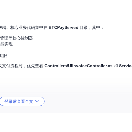
功能解耦。核心业务代码集中在
BTCPayServer/
目录，其中：
户管理等核心控制器
功能实现
I组件
改支付流程时，优先查看
Controllers/UIInvoiceController.cs
和
Servic
登录后查看全文
Plugin
接口扩展自定义功能。