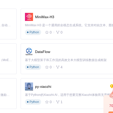
MiniMax-H3
ET Core的典型启动模式：
Claude Code 的开源替代方案。连接任意大模型，编辑代码，运行命令，自动验证 — 全自动执行。用 Rust 构建，极致性能。 ｜ An open-source alternative to Claude Code. Connect any LLM, edit code, run commands, and verify changes — autonomously. Built in Rust for speed. Get Started
0
0
Python
DataFlow
Kimi K3 是Kimi能力最强的模型：这是一个拥有 2.8 万亿参数的混合专家（MoE）模型，具备原生视觉理解能力，并支持 100 万 token 的上下文窗口。
基于大模型算子和工作流的高效文本大模型训练数据合成框架
0
4
Python
py-xiaozhi
「源启盛夏」暑期校园开发者成长计划旨在激活校园开源力量，通过积分激励、认证扶持、资源倾斜等形式，引导高校组织和开发者完成「入驻 — 建项目 — 做贡献 — 获认证 — 得资源」的完整闭环。无论你是想带领社团入驻平台的组织者，还是希望用代码贡献证明自己的开发者，都能在这里找到属于你的成长路径。
0
1
Python
7
Development.json
配置