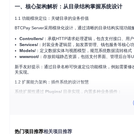
一、核心架构解析：从目录结构掌握系统设计
1.1 功能模块定位：关键目录的业务价值
BTCPay Server采用模块化设计，通过清晰的目录结构实现
Controllers/
：承载HTTP请求处理逻辑，包含支付接口、用
Services/
：封装业务逻辑层，如发票管理、钱包服务等核心
Models/
：定义数据实体与视图模型，规范系统数据流转格式
wwwroot/
：存放前端静态资源，包括支付界面、管理后台等U
新手友好提示：通过目录名称可快速定位功能模块，例如需要修
关实现。
1.2 扩展能力架构：插件系统的设计智慧
系统扩展性通过
Plugins/
目录实现，内置多种业务插件：
PayButton/
：提供快捷支付按钮生成功能
PointOfSale/
：集成销售点管理系统
Subscriptions/
：实现订阅支付功能
Webhooks/
：支持第三方系统集成的钩子机制
这些插件遵循统一接口规范，开发者可通过实现
IBTCPayServer
热门项目推荐
相关项目推荐