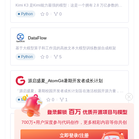
择功能将允许用户自定义USB驱动器的分区方案，满足双系统
Kimi K3 是Kimi能力最强的模型：这是一个拥有 2.8 万亿参数的混合专家（MoE）模型，具备原生视觉理解能力，并支持 100 万 token 的上下文窗口。
共存需求；内部硬盘显示功能将拓展工具的应用场景，支持直
0
0
接向内置硬盘部署系统；ESD文件支持则进一步提升对微软最
Python
新压缩格式的兼容性。这些功能将使WinDiskWriter从单纯的
启动盘制作工具，进化为全方位的系统部署平台。
快速开始使用
DataFlow
基于大模型算子和工作流的高效文本大模型训练数据合成框架
要开始使用WinDiskWriter，首先通过以下命令克隆项目仓
库：
0
5
Python
git 
clone
源启盛夏_AtomGit暑期开发者成长计划
按照项目文档中的说明完成编译后，即可启动应用程序。无论
是企业IT管理员还是个人用户，都能在几分钟内掌握启动盘制
「源启盛夏」暑期校园开发者成长计划旨在激活校园开源力量，通过积分激励、认证扶持、资源倾斜等形式，引导高校组织和开发者完成「入驻 — 建项目 — 做贡献 — 获认证 — 得资源」的完整闭环。无论你是想带领社团入驻平台的组织者，还是希望用代码贡献证明自己的开发者，都能在这里找到属于你的成长路径。
作的全部流程，体验跨平台系统部署的高效与便捷。
0
1
Markdown
WinDiskWriter
下载源代码
700万+用户深度参与代码创作，更多精彩内容等你共创
py-xiaozhi
🖥 Windows Bootable USB creator for macOS. 🛠 Patches Windows 11 to bypass TPM and Secure Boot requirements. 👾 UEFI & Legacy Support
基于Python的Xiaozhi AI，适用于想要完整Xiaozhi体验而无需拥有专用硬件的用户。
立即登录/注册
项目地址：