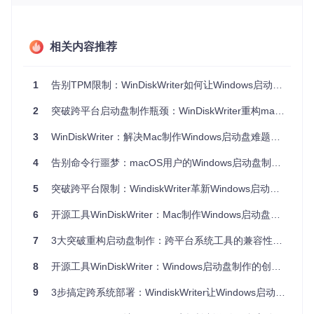
针对Windows 11严格的TPM 2.0和Secure Boot要求，工具内
置了智能破解模块。在教育机构场景中，老旧教学电脑普遍缺
乏TPM芯片，技术人员李老师通过勾选"兼容性模式"选项，成
相关内容推荐
功在2015年生产的MacBook Pro上完成Windows 11安装，解
决了学校设备升级的燃眉之急。该功能通过动态修改install.wi
m中的系统配置文件，在不影响系统稳定性的前提下，绕过硬
1
告别TPM限制：WinDiskWriter如何让Windows启动盘制作效率提升90%
件检测机制。
2
突破跨平台启动盘制作瓶颈：WinDiskWriter重构macOS系统部署体验
技术选型解析
3
WinDiskWriter：解决Mac制作Windows启动盘难题的跨平台解决方案
跨平台兼容的底层架构
4
告别命令行噩梦：macOS用户的Windows启动盘制作革命
WinDiskWriter采用Objective-C开发，确保从macOS 10.6到最
新的Sonoma系统都能稳定运行。与同类工具相比，其独特优
5
突破跨平台限制：WindiskWriter革新Windows启动盘制作技术
势在于整合了wimlib库和grub4dos引导程序：wimlib提供高效
的WIM文件处理能力，支持大于4GB文件的自动分割；grub4d
6
开源工具WinDiskWriter：Mac制作Windows启动盘的完整解决方案
os则实现了UEFI与Legacy BIOS的双模引导支持。这种组合方
案较其他工具采用的Syslinux方案，在硬件兼容性上提升4
7
3大突破重构启动盘制作：跨平台系统工具的兼容性革命
0%，尤其对2012年前的老旧设备支持更完善。
性能优化的实现路径
8
开源工具WinDiskWriter：Windows启动盘制作的创新方案
工具在文件处理流程上采用多线程架构，当处理4GB以上的ins
9
3步搞定跨系统部署：WindiskWriter让Windows启动盘制作效率提升200%
tall.wim文件时，会自动启用并行压缩算法，将分割时间从传
统工具的20分钟缩短至5分钟以内。开发团队通过对wimlib源