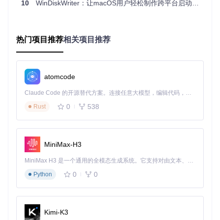
10
WinDiskWriter：让macOS用户轻松制作跨平台启动盘的实用工具
码的深度优化，使文件读写效率提升30%，这在需要批量制作
启动盘的企业环境中表现尤为突出。
全场景应用指南
热门项目推荐
相关项目推荐
企业级部署解决方案
某软件公司的技术支持团队利用WinDiskWriter建立了标准化
atomcode
部署流程：将包含定制驱动和预装软件的Windows镜像制作为
启动盘，新员工电脑只需15分钟即可完成系统配置。工具的日
Claude Code 的开源替代方案。连接任意大模型，编辑代码，运行命令，自动验证 — 全自动执行。用 Rust 构建，极致性能。 ｜ An open-source alternative to Claude Code. Connect any LLM, edit code, run commands, and verify changes — autonomously. Built in Rust for speed. Get Started
志输出功能可记录每一步操作，便于IT团队追踪部署状态，解
0
538
Rust
决了传统手动安装过程中难以标准化的问题。
个人用户的系统维护工具
对于需要在MacBook上运行Windows虚拟机的设计师小张而
MiniMax-H3
言，WinDiskWriter提供了便捷的解决方案。他通过工具制作
的启动盘不仅能引导物理机，还可直接作为虚拟机的安装介
MiniMax H3 是一个通用的全模态生成系统。它支持对由文本、图像、视频和音频组成的多模态上下文进行统一理解，并能生成分辨率高达 2K、时长可达 15 秒的带原生立体声音频的视频。得益于面向任务泛化的系统设计，H3 在预训练阶段就已具备广泛的多模态上下文理解与生成能力，能够出色地执行复杂的多模态指令。
质，避免了重复下载ISO文件的麻烦。工具对Vista至Win11全
0
0
Python
版本的支持，使其成为个人技术爱好者的必备工具。
未来功能规划
Kimi-K3
开发团队计划在下一代版本中加入三大核心功能：智能分区选