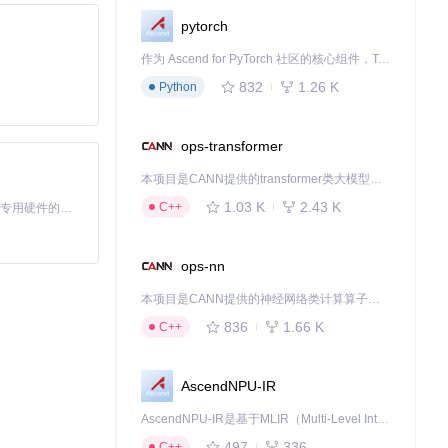
pytorch
作为 Ascend for PyTorch 社区的核心组件，TorchNPU 是昇腾专为 PyTorch 打造的深度学习适配插件，使 PyTorch 框架能够直接调用昇腾 NPU，为开发者提供昇腾 AI 处理器的超强算力。
832
1.26 K
Python
ops-transformer
本项目是CANN提供的transformer类大模型算子库，实现网络在NPU上加速计算。
1.03 K
2.43 K
C++
基于Python的Xiaozhi AI，适用于想要完整Xiaozhi体验而无需拥有专用硬件的用户。
ops-nn
本项目是CANN提供的神经网络类计算算子库，实现网络在NPU上加速计算。
836
1.66 K
C++
AscendNPU-IR
AscendNPU-IR是基于MLIR（Multi-Level Intermediate Representation）构建的，面向昇腾亲和算子编译时使用的中间表示，提供昇腾完备表达能力，通过编译优化提升昇腾AI处理器计算效率，支持通过生态框架使能昇腾AI处理器与深度调优
497
336
C++