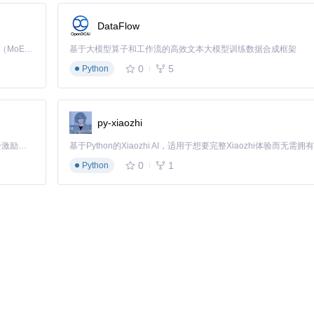
DataFlow
Kimi K3 是Kimi能力最强的模型：这是一个拥有 2.8 万亿参数的混合专家（MoE）模型，具备原生视觉理解能力，并支持 100 万 token 的上下文窗口。
基于大模型算子和工作流的高效文本大模型训练数据合成框架
0
5
Python
py-xiaozhi
「源启盛夏」暑期校园开发者成长计划旨在激活校园开源力量，通过积分激励、认证扶持、资源倾斜等形式，引导高校组织和开发者完成「入驻 — 建项目 — 做贡献 — 获认证 — 得资源」的完整闭环。无论你是想带领社团入驻平台的组织者，还是希望用代码贡献证明自己的开发者，都能在这里找到属于你的成长路径。
0
1
Python