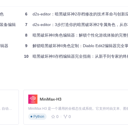
色
6
d2s-editor：暗黑破坏神2存档修改的技术革命与创新
装备编辑
7
d2s-editor：3步打造你的暗黑破坏神2专属角色，从存档编辑到
8
暗黑破坏神II角色编辑器：解锁个性化游戏体验的完整
编辑器
9
解锁暗黑破坏神II角色定制：Diablo Edit2编辑器完
10
暗黑破坏神II存档编辑器完全指南：从新手到专家的终
MiniMax-H3
Claude Code 的开源替代方案。连接任意大模型，编辑代码，运行命令，自动验证 — 全自动执行。用 Rust 构建，极致性能。 ｜ An open-source alternative to Claude Code. Connect any LLM, edit code, run commands, and verify changes — autonomously. Built in Rust for speed. Get Started
0
0
Python