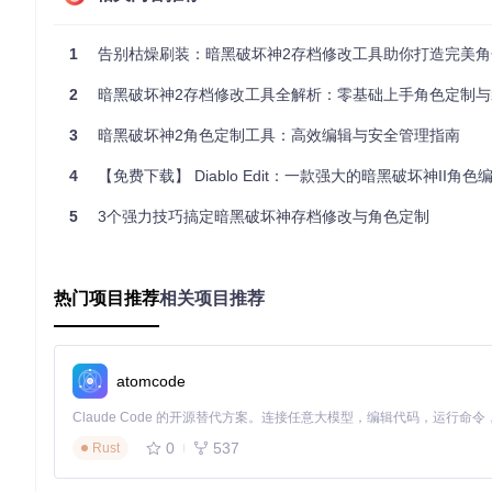
# 克隆项目仓库
git 
clone
1
告别枯燥刷装：暗黑破坏神2存档修改工具助你打造完美角
# 使用Visual Studio打开解决方案
# 解决方案路径：暗黑II.sln
2
暗黑破坏神2存档修改工具全解析：零基础上手角色定制与
3
暗黑破坏神2角色定制工具：高效编辑与安全管理指南
基础属性配置
4
【免费下载】 Diablo Edit：一款强大的暗黑破坏神II角色
启动程序后通过"文件→打开"导航至
Save
目录
选择目标
.d2s
文件加载角色数据
5
3个强力技巧搞定暗黑破坏神存档修改与角色定制
在
DlgCharBasicInfo
对话框中设置初始属性值
建议开荒属性分配比例：力量40%、体力35%、敏捷25%
核心技能解锁
热门项目推荐
相关项目推荐
切换至技能标签页（
DlgSkills
）
根据职业特性勾选核心技能
设置技能等级（建议控制在合理游戏进度范围内）
atomcode
基础装备配置
0
537
打开物品编辑面板（
DlgCharItems
）
Rust
添加基础开荒装备组合