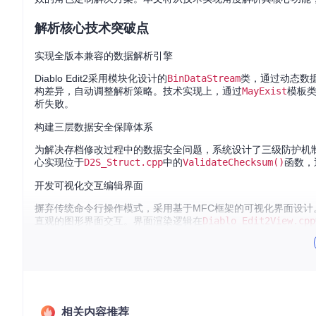
解析核心技术突破点
实现全版本兼容的数据解析引擎
Diablo Edit2采用模块化设计的
BinDataStream
类，通过动态数据
构差异，自动调整解析策略。技术实现上，通过
MayExist
模板
析失败。
构建三层数据安全保障体系
为解决存档修改过程中的数据安全问题，系统设计了三级防护机
心实现位于
D2S_Struct.cpp
中的
ValidateChecksum()
函数，
开发可视化交互编辑界面
摒弃传统命令行操作模式，采用基于MFC框架的可视化界面设计
直观的图形界面交互。界面渲染逻辑在
Diablo Edit2View.cpp
场景化任务流程指南
新玩家开荒场景配置流程
获取与编译源码
相关内容推荐