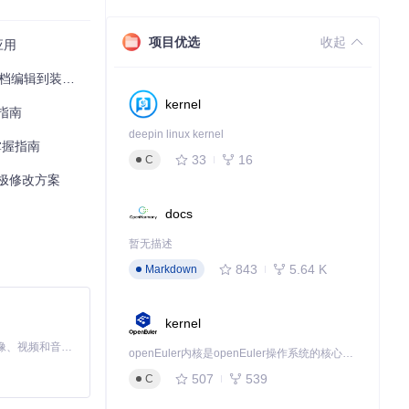
项目优选
收起
应用
装备定制全攻略
kernel
指南
deepin linux kernel
全掌握指南
33
16
C
极修改方案
docs
暂无描述
843
5.64 K
Markdown
kernel
MiniMax H3 是一个通用的全模态生成系统。它支持对由文本、图像、视频和音频组成的多模态上下文进行统一理解，并能生成分辨率高达 2K、时长可达 15 秒的带原生立体声音频的视频。得益于面向任务泛化的系统设计，H3 在预训练阶段就已具备广泛的多模态上下文理解与生成能力，能够出色地执行复杂的多模态指令。
openEuler内核是openEuler操作系统的核心，既是系统性能与稳定性的基石，也是连接处理器、设备与服务的桥梁。
507
539
C