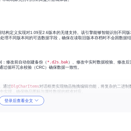
结构定义实现对1.09至2.6版本的无缝支持。该引擎能够智能识别不同
类处理不同版本间的可选数据字段，确保在读取旧版本存档时不会因数据
制：修改前自动创建备份（
*.d2s.bak
）、修改中实时数据校验、修改后
通过循环冗余校验（CRC）确保数据一致性。
。通过
DlgCharItems
对话框类实现物品拖拽编辑功能，将复杂的二进制
中实现，确保物品图标与属性数据的精准对应。
登录后查看全文