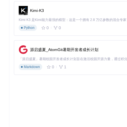
配置必要的生命/法力恢复道具
资深玩家毕业装备打造流程
Kimi-K3
高级物品生成
启动物品工坊（
DlgFoundry
）
0
0
Python
从模板库选择目标装备类型
配置物品孔数与镶嵌符文组合
魔法属性定制
源启盛夏_AtomGit暑期开发者成长计划
在属性编辑区域添加自定义魔法属性
设置合理的属性数值范围（参考游戏内平衡值）
0
1
Markdown
启用套装属性自动验证功能
装备效果预览
使用内置预览功能检查装备外观
验证属性组合是否符合角色build需求
保存配置并应用到目标角色存档
风险控制指南
数据修改安全策略