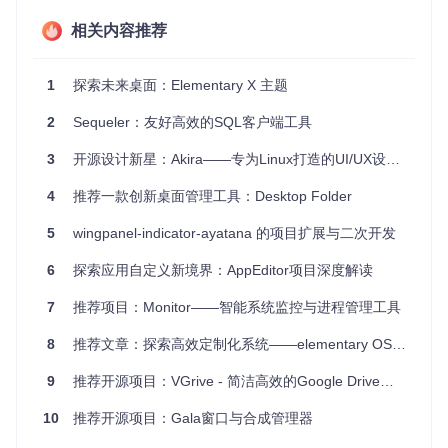
此外，这个项目也为开发者提供了一个学习如何自定义 GTK
相关内容推荐
应用外观的良好实例，有助于提升他们的 UI 设计和编程技
巧。
1
探索未来桌面：Elementary X 主题
4、项目特点
2
Sequeler：友好高效的SQL客户端工具
美观统一
：遵循 elementary OS 的设计原则，提供清晰、
3
开源设计新星：Akira——专为Linux打造的UI/UX设计工具
简约的界面风格。
跨平台兼容
：不仅适用于 elementary OS，还可轻松应用到
4
推荐一款创新桌面管理工具：Desktop Folder
其他基于 GTK 的Linux 发行版。
易于定制
：使用 SASS 语言编写，允许灵活调整和扩展样
5
wingpanel-indicator-ayatana 的项目扩展与二次开发
式，满足个性化需求。
简洁安装
：依赖项明确，安装流程简洁，使得即使是初级用
6
探索应用自定义新境界：AppEditor项目深度解读
户也能快速上手。
7
推荐项目：Monitor——智能系统监控与进程管理工具
如果你渴望让自己的 Linux 桌面焕然一新，或者想深入了解 G
TK 主题开发，那么
Stylesheet
无疑是一个值得尝试的开源
8
推荐文章：探索高效定制化系统——elementary OS构建工具
项目。立即加入，体验 elementary OS 的优雅设计，并为你
的桌面带来独一无二的视觉享受！
9
推荐开源项目：VGrive - 简洁高效的Google Drive客户端
10
推荐开源项目：Gala窗口与合成管理器