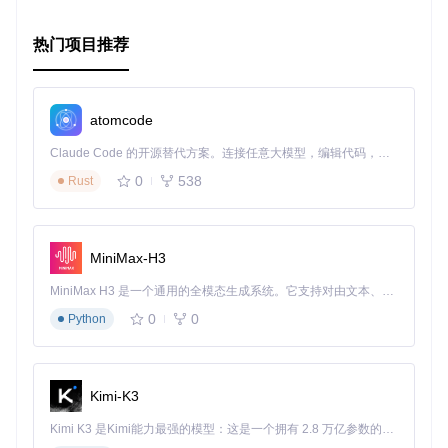
热门项目推荐
atomcode
Claude Code 的开源替代方案。连接任意大模型，编辑代码，运行命令，自动验证 — 全自动执行。用 Rust 构建，极致性能。 ｜ An open-source alternative to Claude Code. Connect any LLM, edit code, run commands, and verify changes — autonomously. Built in Rust for speed. Get Started
0
538
Rust
MiniMax-H3
MiniMax H3 是一个通用的全模态生成系统。它支持对由文本、图像、视频和音频组成的多模态上下文进行统一理解，并能生成分辨率高达 2K、时长可达 15 秒的带原生立体声音频的视频。得益于面向任务泛化的系统设计，H3 在预训练阶段就已具备广泛的多模态上下文理解与生成能力，能够出色地执行复杂的多模态指令。
0
0
Python
Kimi-K3
Kimi K3 是Kimi能力最强的模型：这是一个拥有 2.8 万亿参数的混合专家（MoE）模型，具备原生视觉理解能力，并支持 100 万 token 的上下文窗口。