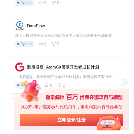
0
0
Python
DataFlow
基于大模型算子和工作流的高效文本大模型训练数据合成框架
0
5
Python
源启盛夏_AtomGit暑期开发者成长计划
「源启盛夏」暑期校园开发者成长计划旨在激活校园开源力量，通过积分激励、认证扶持、资源倾斜等形式，引导高校组织和开发者完成「入驻 — 建项目 — 做贡献 — 获认证 — 得资源」的完整闭环。无论你是想带领社团入驻平台的组织者，还是希望用代码贡献证明自己的开发者，都能在这里找到属于你的成长路径。
0
1
Markdown
700万+用户深度参与代码创作，更多精彩内容等你共创
py-xiaozhi
基于Python的Xiaozhi AI，适用于想要完整Xiaozhi体验而无需拥有专用硬件的用户。
立即登录/注册
0
1
Python