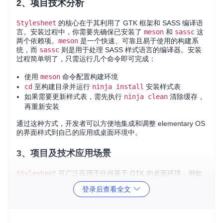
2、项目技术分析
Stylesheet
的核心在于其利用了 GTK 框架和 SASS 编译语
言。安装过程中，你需要先确保已安装了
meson
和
sassc
这
两个依赖项。
meson
是一个快速、可靠且易于使用的构建系
统，而
sassc
则是用于处理 SASS 样式语言的编译器。安装
过程简单明了，只需运行几个命令即可完成：
使用
meson
命令配置构建环境
cd
至构建目录并运行
ninja install
安装样式表
如果需要更新样式表，需先执行
ninja clean
清除缓存，
再重新安装
通过这种方式，开发者可以方便地集成和调整 elementary OS
的界面样式到自己的应用或桌面环境中。
3、项目及技术应用场景
Stylesheet
可广泛应用于任何基于 GTK 的桌面环境，例如
GNOME、XFCE 或 MATE。无论是个人用户希望个性化自己
登录后查看全文
的桌面，还是开发者想要给应用赋予 elementary OS 界面风
格，该项目都能提供便利。尤其对于喜欢 elementary OS 设
计美学但又无法直接使用该系统的用户，这是一个理想的选
择。