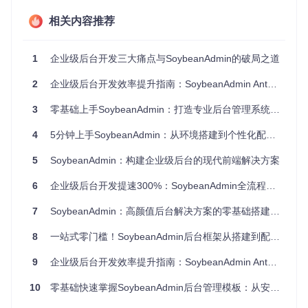
相关内容推荐
选
技术
用
决策依据
替代方案对比
领域
方
1
企业级后台开发三大痛点与SoybeanAdmin的破局之道
案
V
组合式API适
2
企业级后台开发效率提升指南：SoybeanAdmin AntDesign全栈解决方案
前端
React(学习曲线陡峭)、An
u
合复杂业务逻
框架
e
gular(体积较大)
辑
3
零基础上手SoybeanAdmin：打造专业后台管理系统的实战指南
3
冷启动速度提
Vi
4
5分钟上手SoybeanAdmin：从环境搭建到个性化配置全指南
构建
Webpack(配置复杂)、Roll
升90%，热更
te
工具
up(开发体验弱)
5
新更快
5
SoybeanAdmin：构建企业级后台的现代前端解决方案
Vue3官方推
Pi
状态
Vuex(模块化复杂)、Redu
6
企业级后台开发提速300%：SoybeanAdmin全流程实践指南
荐，TypeScri
ni
管理
x(样板代码多)
a
pt友好
7
SoybeanAdmin：高颜值后台解决方案的零基础搭建指南
N
UI组
主题定制能力
Element Plus(风格固定)、
ai
8
一站式零门槛！SoybeanAdmin后台框架从搭建到配置全攻略
件库
ve
强，组件丰富
Ant Design Vue(体积较大)
UI
9
企业级后台开发效率提升指南：SoybeanAdmin AntDesign架构与实践
U
n
原子化CSS减
Tailwind(预构建体积大)、
CSS
10
零基础快速掌握SoybeanAdmin后台管理模板：从安装到配置全指南
o
解决
少80%样式文
Styled Components(运行
C