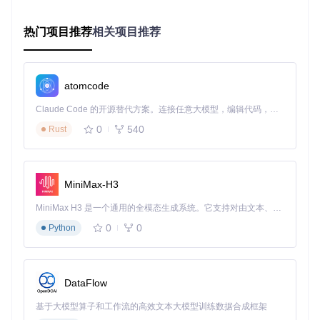
方案
件体积
时开销)
S
S
热门项目推荐
相关项目推荐
2.2 核心技术特性与应用场景
Vue3：构建响应式界面的利器
通俗解释
：数据变界面自动更新的框架
atomcode
场景应用
：用户信息表单实时验证、数据表格动态加载
核心优势
：组合式API让复杂组件逻辑更清晰，比Vue2减少4
Claude Code 的开源替代方案。连接任意大模型，编辑代码，运行命令，自动验证 — 全自动执行。用 Rust 构建，极致性能。 ｜ An open-source alternative to Claude Code. Connect any LLM, edit code, run commands, and verify changes — autonomously. Built in Rust for speed. Get Started
0%代码量
0
540
Rust
Vite5：极速开发体验的引擎
通俗解释
：边改边看的快速构建工具
场景应用
：开发阶段实时预览、生产环境一键打包
MiniMax-H3
核心优势
：启动速度比Webpack快10倍，热更新时间<100ms
MiniMax H3 是一个通用的全模态生成系统。它支持对由文本、图像、视频和音频组成的多模态上下文进行统一理解，并能生成分辨率高达 2K、时长可达 15 秒的带原生立体声音频的视频。得益于面向任务泛化的系统设计，H3 在预训练阶段就已具备广泛的多模态上下文理解与生成能力，能够出色地执行复杂的多模态指令。
TypeScript：代码质量的守护者
0
0
Python
通俗解释
：给JavaScript加上类型检查
场景应用
：API接口类型定义、组件属性约束
核心优势
：在编码阶段发现70%潜在错误，提升代码可维护性
DataFlow
三、环境适配：部署前的环境准备
基于大模型算子和工作流的高效文本大模型训练数据合成框架
3.1 环境预检清单