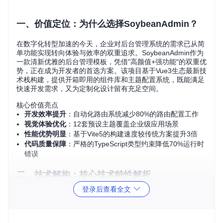
一、价值定位：为什么选择SoybeanAdmin？
在数字化转型加速的今天，企业对后台管理系统的需求已从简
单功能实现转向体验与效率的双重追求。SoybeanAdmin作为
一款清新优雅的后台管理模板，凭借"高颜值+强功能"的双重优
势，正在成为开发者的首选方案。该项目基于Vue3生态最新技
术栈构建，提供开箱即用的组件库和主题配置系统，既能满足
快速开发需求，又为定制化设计留有充足空间。
核心价值亮点
开发效率提升
：自动化路由系统减少80%的路由配置工作
视觉体验优化
：12套预设主题覆盖企业级应用场景
性能优势明显
：基于Vite5的构建速度较传统方案提升3倍
代码质量保障
：严格的TypeScript类型约束降低70%运行时
错误
二、技术解构：核心技术特性解析
登录后查看全文
2.1 技术选型决策树
SoybeanAdmin的技术栈选择遵循"场景适配"原则，形成了一
套高效协同的技术组合：