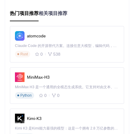
流程中显式设置，导致条件编译分支未被激活
热门项目推荐
相关项目推荐
具体表现为
electron-preload.js
中负责Mermaid编辑器初
始化的代码块未被执行，关键代码路径如下：
// 条件编译导致功能差异的示例代码
atomcode
if
 (process.
env
.
MERMAID_EDITOR
 === 
'true'
) {

initMermaidEditor
(); 
// 动态编辑功能初始化
Claude Code 的开源替代方案。连接任意大模型，编辑代码，运行命令，自动验证 — 全自动执行。用 Rust 构建，极致性能。 ｜ An open-source alternative to Claude Code. Connect any LLM, edit code, run commands, and verify changes — autonomously. Built in Rust for speed. Get Started
} 
else
 {

0
538
Rust
initMermaidRenderer
(); 
// 仅静态渲染功能
解决方案：分级修复策略
MiniMax-H3
用户级解决方案
MiniMax H3 是一个通用的全模态生成系统。它支持对由文本、图像、视频和音频组成的多模态上下文进行统一理解，并能生成分辨率高达 2K、时长可达 15 秒的带原生立体声音频的视频。得益于面向任务泛化的系统设计，H3 在预训练阶段就已具备广泛的多模态上下文理解与生成能力，能够出色地执行复杂的多模态指令。
0
0
Python
使用官方发布版本
访问项目发布页面下载最新稳定版
验证安装完整性：
./drawio --version
应显示官方版
Kimi-K3
本号
Kimi K3 是Kimi能力最强的模型：这是一个拥有 2.8 万亿参数的混合专家（MoE）模型，具备原生视觉理解能力，并支持 100 万 token 的上下文窗口。
环境变量临时修复