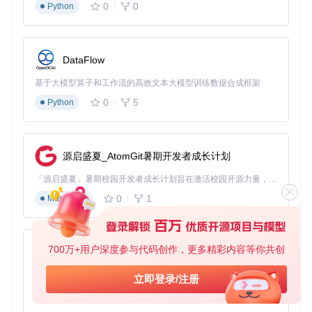
0
0
Python
# Linux/MacOS
MERMAID_EDITOR=
true
 ./drawio

DataFlow
# Windows (PowerShell)
$env
:MERMAID_EDITOR=
"true"
基于大模型算子和工作流的高效文本大模型训练数据合成框架
开发者级解决方案
0
5
Python
源码构建修复
# 克隆项目仓库
源启盛夏_AtomGit暑期开发者成长计划
git 
clone
cd
 drawio-desktop

「源启盛夏」暑期校园开发者成长计划旨在激活校园开源力量，通过积分激励、认证扶持、资源倾斜等形式，引导高校组织和开发者完成「入驻 — 建项目 — 做贡献 — 获认证 — 得资源」的完整闭环。无论你是想带领社团入驻平台的组织者，还是希望用代码贡献证明自己的开发者，都能在这里找到属于你的成长路径。
0
1
Markdown
# 安装依赖
npm install

# 配置环境变量并构建
700万+用户深度参与代码创作，更多精彩内容等你共创
py-xiaozhi
MERMAID_EDITOR=
true
 npm run build

基于Python的Xiaozhi AI，适用于想要完整Xiaozhi体验而无需拥有专用硬件的用户。
# 本地测试
立即登录/注册
0
1
Python