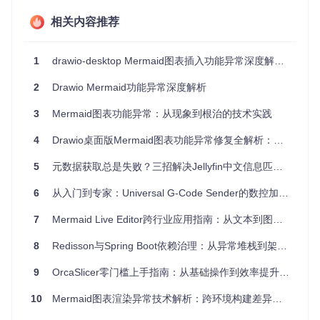
官方发布
提供"Diagram/Image"选项，
功能完整
版本
支持动态编辑
相关内容推荐
Linux发行
直接生成静态图片，无选择
功能缺失
版打包
界面
1
drawio-desktop Mermaid图表插入功能异常深度解析：从现象到根治
自行构建
功能缺失
同发行版打包表现一致
版本
2
Drawio Mermaid功能异常深度解析
这种环境相关性表明问题根源可能存在于构建流程而非核心代
3
Mermaid图表功能异常：从现象到根治的技术实践
码逻辑中。进一步测试发现，不同构建工具链（如electron-bu
ilder、nativefier）对功能完整性有显著影响，其中electron-bu
4
Drawio桌面版Mermaid图表功能异常修复全解析：从现象到根源的深度探索
ilder在默认配置下更易出现功能缺失。
5
元数据获取总是失败？三招解决Jellyfin中文信息匹配难题
根因溯源：构建流程中的依赖传导失效
6
从入门到专家：Universal G-Code Sender的数控加工全流程优化指南
经过系统性排查，确定问题存在于三级因果链中：
7
Mermaid Live Editor跨行业应用指南：从文本到图表的效率革命
主因
：非官方构建流程遗漏了Mermaid动态渲染所需的预
8
Redisson与Spring Boot依赖治理：从异常堆栈到架构优化的版本兼容解决方案
加载脚本（preload script）注入步骤
9
OrcaSlicer零门槛上手指南：从基础操作到效率提升的完整路径
次因
：package.json中"build"配置段缺少对Mermaid解析
器的资源打包声明，导致关键依赖未被正确包含
10
Mermaid图表渲染异常技术解析：跨环境构建差异的深度排查
根本因
：构建环境变量
MERMAID_EDITOR
未在非官方构建