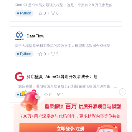
# 查看版本信息
Kimi K3 是Kimi能力最强的模型：这是一个拥有 2.8 万亿参数的混合专家（MoE）模型，具备原生视觉理解能力，并支持 100 万 token 的上下文窗口。
./MonaServer --version

0
0
Python
# 前台启动（调试模式）
DataFlow
启动流程：main.cpp（
MonaServer/sources/main.cpp
）
初始化Server实例，依次加载协议监听器、Lua脚本环境和
基于大模型算子和工作流的高效文本大模型训练数据合成框架
媒体服务模块
0
5
Python
五、功能验证：多协议服务测试策略
1. HTTP服务验证
# 测试静态文件服务
源启盛夏_AtomGit暑期开发者成长计划
「源启盛夏」暑期校园开发者成长计划旨在激活校园开源力量，通过积分激励、认证扶持、资源倾斜等形式，引导高校组织和开发者完成「入驻 — 建项目 — 做贡献 — 获认证 — 得资源」的完整闭环。无论你是想带领社团入驻平台的组织者，还是希望用代码贡献证明自己的开发者，都能在这里找到属于你的成长路径。
验证点：检查HTTP状态码200及响应内容，对应实现模块为H
TTPSession（
MonaCore/sources/HTTP/HTTPSession.cp
0
1
Markdown
p
）
2. RTMP推流测试
700万+用户深度参与代码创作，更多精彩内容等你共创
# 使用ffmpeg推流
py-xiaozhi
基于Python的Xiaozhi AI，适用于想要完整Xiaozhi体验而无需拥有专用硬件的用户。
立即登录/注册