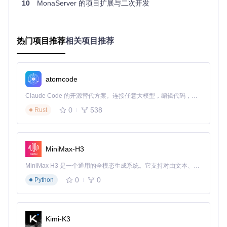
10
MonaServer 的项目扩展与二次开发
ources/HTTP/HTTPSender.cpp
）中应用
四、部署流程：从源码到服务的构建之路
1. 源码获取
git 
clone
热门项目推荐
相关项目推荐
cd
2. 模块化编译
# 基础库编译：包含网络、文件系统等核心工具
atomcode
make -C MonaBase

Claude Code 的开源替代方案。连接任意大模型，编辑代码，运行命令，自动验证 — 全自动执行。用 Rust 构建，极致性能。 ｜ An open-source alternative to Claude Code. Connect any LLM, edit code, run commands, and verify changes — autonomously. Built in Rust for speed. Get Started
# 协议核心编译：实现RTMP/HTTP/WebSocket协议栈
0
538
Rust
make -C MonaCore

# 主服务编译：集成Lua引擎与业务模块
MiniMax-H3
编译原理：采用依赖分离设计，MonaServer模块链接Mon
MiniMax H3 是一个通用的全模态生成系统。它支持对由文本、图像、视频和音频组成的多模态上下文进行统一理解，并能生成分辨率高达 2K、时长可达 15 秒的带原生立体声音频的视频。得益于面向任务泛化的系统设计，H3 在预训练阶段就已具备广泛的多模态上下文理解与生成能力，能够出色地执行复杂的多模态指令。
aCore生成可执行文件，避免重复编译公共组件
0
0
Python
3. 服务启动与验证
# 进入部署目录
cd
 MonaServer/bin

Kimi-K3