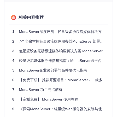
协议层
：MonaCore模块实现各协议解码逻辑，如RTMP握
手协议（
MonaCore/sources/RTMP/RTMPHandshaker.cp
p
）和HTTP请求解析（
MonaCore/sources/HTTP/HTTPDe
coder.cpp
）
相关内容推荐
应用层
：通过Lua脚本引擎（
MonaServer/sources/LUAInv
oker.h
）实现业务逻辑解耦
2. 高性能设计亮点
1
MonaServer深度评测：轻量级多协议流媒体解决方案（含7个实战技巧）
内存池管理
：PoolBuffers（
MonaBase/sources/PoolBuffer
s.cpp
）实现缓冲区复用，减少80%的内存分配开销
2
7个步骤掌握轻量级流媒体服务器MonaServer部署与应用
异步I/O模型
：基于事件驱动的SocketManager（
MonaBas
3
e/include/Mona/SocketManager.h
低配置设备毫秒级流媒体响应解决方案 MonaServer 部署与优化指南
）支持10K级并发连接
协议零拷贝
：RTMPPacket（MonaCore/include/Mona/RT
4
轻量级流媒体服务器搭建指南：MonaServer跨平台部署与应用实践
MP/RTMPPacket.h）设计实现数据直接映射，降低CPU占
用
5
MonaServer企业级部署与高并发优化指南
三、环境准备：构建前的依赖配置
编译环境要求
Linux
：GCC 7.0+、CMake 3.10+、libssl-dev
6
【免费下载】 推荐开源项目：MonaServer - 一款多协议Web服务器
Windows
：Visual Studio 2015+、Windows SDK 10.0
核心依赖解析
7
MonaServer 项目亮点解析
OpenSSL
：提供DTLS/RTSPS加密支持，通过Crypto模块
8
（
MonaBase/include/Mona/Crypto.h
【亲测免费】 MonaServer 使用教程
）集成
Lua 5.3
：脚本引擎依赖，用于业务逻辑扩展（
MonaServe
9
《探索MonaServer：轻量级Web服务器的安装与使用》
r/sources/Script.h
）
zlib
：实现HTTP压缩传输，在HTTPSender（
MonaCore/s