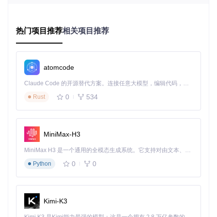
起者随后撤回了相关消息。当新成员加入团队时，无法查阅完
整的决策过程，导致重复讨论和理解偏差，严重影响团队协作
效率。
热门项目推荐
相关项目推荐
二、核心价值：技术原理与安全保障
RevokeMsgPatcher通过智能识别通讯软件的消息处理模块，
atomcode
精准定位并修改与撤回功能相关的代码逻辑。该过程不读取消
息内容，仅对程序执行流程进行优化，在确保消息保护功能实
Claude Code 的开源替代方案。连接任意大模型，编辑代码，运行命令，自动验证 — 全自动执行。用 Rust 构建，极致性能。 ｜ An open-source alternative to Claude Code. Connect any LLM, edit code, run commands, and verify changes — autonomously. Built in Rust for speed. Get Started
现的同时，最大限度保障用户隐私安全。工具采用模块化设
0
534
Rust
计，支持针对不同版本的微信、QQ及TIM进行动态适配，确
保补丁效果的稳定性与兼容性。
三、实施指南：3步完成消息保护配置
MiniMax-H3
环节1：环境准备与工具获取
MiniMax H3 是一个通用的全模态生成系统。它支持对由文本、图像、视频和音频组成的多模态上下文进行统一理解，并能生成分辨率高达 2K、时长可达 15 秒的带原生立体声音频的视频。得益于面向任务泛化的系统设计，H3 在预训练阶段就已具备广泛的多模态上下文理解与生成能力，能够出色地执行复杂的多模态指令。
检查清单：
0
0
Python
确认操作系统为Windows 7及以上版本
已安装.NET Framework 4.5.2或更高版本
目标通讯软件（微信/QQ/TIM）已正确安装
Kimi-K3
从官方仓库获取工具：
git clone https://gitcode.co