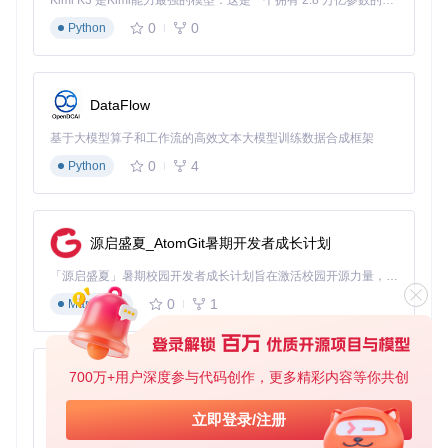
Kimi K3 是Kimi能力最强的模型：这是一个拥有 2.8 万亿参数的混合专家（MoE）模型，具备原生视觉理解能力，并支持 100 万 token 的上下文窗口。
m/GitHub_Trending/re/RevokeMsgPatcher
环节2：安全配置与补丁安装
0
0
Python
检查清单：
完全退出所有通讯软件进程
DataFlow
以管理员身份运行RevokeMsgPatcher.exe
允许安全软件的相关操作提示
基于大模型算子和工作流的高效文本大模型训练数据合成框架
等待工具自动完成补丁安装
0
4
Python
环节3：功能验证与版本适配
源启盛夏_AtomGit暑期开发者成长计划
检查清单：
「源启盛夏」暑期校园开发者成长计划旨在激活校园开源力量，通过积分激励、认证扶持、资源倾斜等形式，引导高校组织和开发者完成「入驻 — 建项目 — 做贡献 — 获认证 — 得资源」的完整闭环。无论你是想带领社团入驻平台的组织者，还是希望用代码贡献证明自己的开发者，都能在这里找到属于你的成长路径。
重启通讯软件并发送测试消息
验证撤回功能是否已被成功屏蔽
0
1
Markdown
确认软件其他功能正常运行
记录当前软件版本以便后续更新
700万+用户深度参与代码创作，更多精彩内容等你共创
py-xiaozhi
基于Python的Xiaozhi AI，适用于想要完整Xiaozhi体验而无需拥有专用硬件的用户。
四、进阶技巧：提升消息保护体验
立即登录/注册
0
1
Python