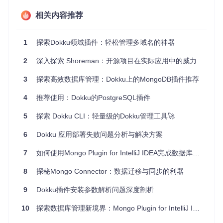
项目特点
相关内容推荐
兼容性广泛
- 支持 dokku 0.19.x 及更高版本，以及 Docke
r 1.8.x。
1
探索Dokku领域插件：轻松管理多域名的神器
简便安装
- 使用单条命令即可完成安装，快速启动你的 M
2
深入探索 Shoreman：开源项目在实际应用中的威力
ongoDB 服务。
丰富命令集
- 提供如备份、恢复、连接数据库等全面的管
3
探索高效数据库管理：Dokku上的MongoDB插件推荐
理操作。
安全特性
- 能够设置和管理用户权限，支持自动备份至 S3
4
推荐使用：Dokku的PostgreSQL插件
存储桶，并可加密备份文件。
灵活扩展
- 支持自定义容器配置，如内存限制和环境变
5
探索 Dokku CLI：轻量级的Dokku管理工具🚀
量。
6
Dokku 应用部署失败问题分析与解决方案
总结，Dokku MongoDB 插件是你开发流程中的理想伙伴，无
论你是初创团队还是成熟企业，都能享受到其带来的便利和效
7
如何使用Mongo Plugin for IntelliJ IDEA完成数据库管理任务
率提升。立即尝试，在 Dokku 平台上打造更稳固、更具弹性
的数据库服务吧！
8
探秘Mongo Connector：数据迁移与同步的利器
9
Dokku插件安装参数解析问题深度剖析
10
探索数据库管理新境界：Mongo Plugin for IntelliJ IDEA 0.12.2