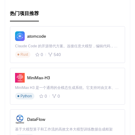
热门项目推荐
atomcode
Claude Code 的开源替代方案。连接任意大模型，编辑代码，运行命令，自动验证 — 全自动执行。用 Rust 构建，极致性能。 ｜ An open-source alternative to Claude Code. Connect any LLM, edit code, run commands, and verify changes — autonomously. Built in Rust for speed. Get Started
0
540
Rust
MiniMax-H3
MiniMax H3 是一个通用的全模态生成系统。它支持对由文本、图像、视频和音频组成的多模态上下文进行统一理解，并能生成分辨率高达 2K、时长可达 15 秒的带原生立体声音频的视频。得益于面向任务泛化的系统设计，H3 在预训练阶段就已具备广泛的多模态上下文理解与生成能力，能够出色地执行复杂的多模态指令。
0
0
Python
DataFlow
基于大模型算子和工作流的高效文本大模型训练数据合成框架