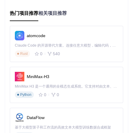
![GDevelop事件系统界面](https://raw.gitcode.com/GitHub_Tr
ending/gd/GDevelop/raw/ec5dc8937205cd8e1b9bdedb434a
19da1b822613/GDJS/docs/media/GDevelop JavaScript eve
热门项目推荐
相关项目推荐
nts.png?utm_source=gitcode_repo_files)
GDevelop事件系统
界面：展示如何通过条件和动作实现角色动画控制
小测验：你认为这个事件系统还能用于什么场景？提示：想想
atomcode
日常生活中的"如果...就..."场景。
Claude Code 的开源替代方案。连接任意大模型，编辑代码，运行命令，自动验证 — 全自动执行。用 Rust 构建，极致性能。 ｜ An open-source alternative to Claude Code. Connect any LLM, edit code, run commands, and verify changes — autonomously. Built in Rust for speed. Get Started
你可能想知道：没有编程基础能掌握事件系统吗？完全可以！
0
540
GDevelop的事件系统设计初衷就是让非程序员也能轻松创建
Rust
游戏逻辑。接下来的实战环节将展示具体操作。
实战开发流程：创建赛车游戏
MiniMax-H3
让我们通过开发一个
2D赛车游戏
来实践GDevelop的核心功
MiniMax H3 是一个通用的全模态生成系统。它支持对由文本、图像、视频和音频组成的多模态上下文进行统一理解，并能生成分辨率高达 2K、时长可达 15 秒的带原生立体声音频的视频。得益于面向任务泛化的系统设计，H3 在预训练阶段就已具备广泛的多模态上下文理解与生成能力，能够出色地执行复杂的多模态指令。
能。在这个游戏中，玩家控制赛车收集金币，避开障碍物，在
规定时间内到达终点。
0
0
Python
如何搭建游戏场景和对象
操作
预期效果
注意事项
DataFlow
点击"新建项
项目名称建议包含游戏
创建基础项
目"，选择"空
类型，如"RacingGame
目框架
基于大模型算子和工作流的高效文本大模型训练数据合成框架
白游戏"
_v1"