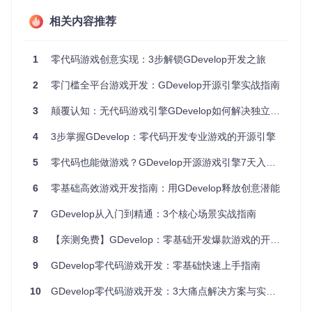
你可能想知道：GDevelop适合开发什么类型的游戏？实际
相关内容推荐
上，从简单的休闲小游戏到复杂的角色扮演游戏，GDevelop
都能胜任。接下来我们将深入了解其技术原理。
1
零代码游戏创意实现：3步解锁GDevelop开发之旅
解析核心技术：可视化事件系统
2
零门槛全平台游戏开发：GDevelop开源引擎实战指南
GDevelop的核心创新在于其
事件驱动开发
模型。不同于传统
编程需要写代码，这里的逻辑通过"条件-动作"组合来实现。就
3
颠覆认知：无代码游戏引擎GDevelop如何解决独立开发者的7大痛点
像烹饪食谱："如果水沸腾了（条件），就加入面条（动
作）"。
4
3步掌握GDevelop：零代码开发专业游戏的开源引擎
如何理解事件系统实现游戏逻辑
5
零代码也能做游戏？GDevelop开源游戏引擎7天入门指南
事件系统由三个基本部分组成：
6
零基础高效游戏开发指南：用GDevelop释放创意潜能
条件
：触发动作的前提，如"玩家碰到敌人"
7
GDevelop从入门到精通：3个核心场景实战指南
动作
：满足条件后执行的操作，如"减少生命值"
子事件
：更精细的逻辑分支，如"如果生命值为0，则游戏结
8
【亲测免费】GDevelop：零基础开发爆款游戏的开源无代码神器
束"
9
GDevelop零代码游戏开发：零基础快速上手指南
类比说明：这就像交通信号灯系统。红灯亮（条件）时，车辆
停止（动作）；绿灯亮（条件）时，车辆行驶（动作）。通过
10
GDevelop零代码游戏开发：3大痛点解决方案与实战案例
组合不同的条件和动作，就能实现复杂的游戏规则。