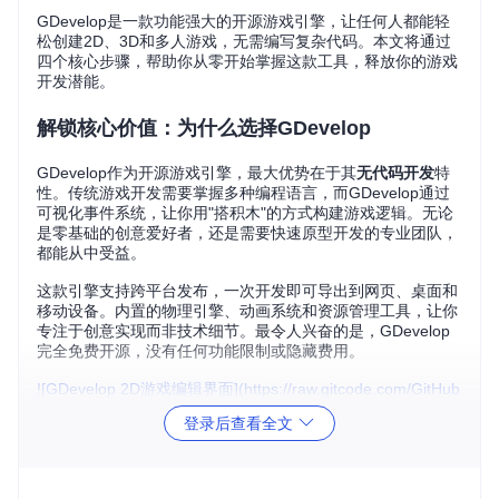
GDevelop是一款功能强大的开源游戏引擎，让任何人都能轻
松创建2D、3D和多人游戏，无需编写复杂代码。本文将通过
四个核心步骤，帮助你从零开始掌握这款工具，释放你的游戏
开发潜能。
解锁核心价值：为什么选择GDevelop
GDevelop作为开源游戏引擎，最大优势在于其
无代码开发
特
性。传统游戏开发需要掌握多种编程语言，而GDevelop通过
可视化事件系统，让你用"搭积木"的方式构建游戏逻辑。无论
是零基础的创意爱好者，还是需要快速原型开发的专业团队，
都能从中受益。
这款引擎支持跨平台发布，一次开发即可导出到网页、桌面和
移动设备。内置的物理引擎、动画系统和资源管理工具，让你
专注于创意实现而非技术细节。最令人兴奋的是，GDevelop
完全免费开源，没有任何功能限制或隐藏费用。
![GDevelop 2D游戏编辑界面](https://raw.gitcode.com/GitHub
_Trending/gd/GDevelop/raw/ec5dc8937205cd8e1b9bdedb4
登录后查看全文
34a19da1b822613/newIDE/GDevelop 2D screenshot.png?u
tm_source=gitcode_repo_files)
GDevelop 2D游戏编辑界
面：左侧属性面板、中央场景编辑区和右侧对象管理器，构成
直观的开发环境