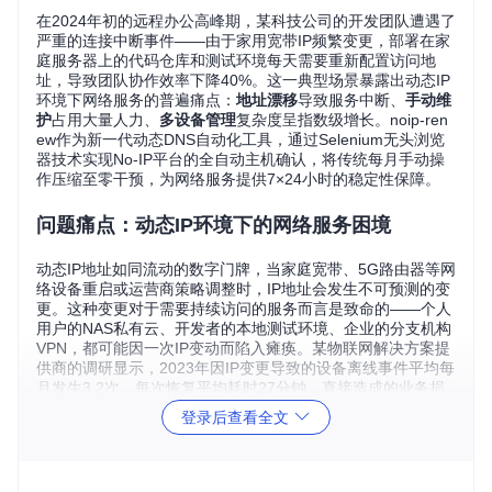
在2024年初的远程办公高峰期，某科技公司的开发团队遭遇了
严重的连接中断事件——由于家用宽带IP频繁变更，部署在家
庭服务器上的代码仓库和测试环境每天需要重新配置访问地
址，导致团队协作效率下降40%。这一典型场景暴露出动态IP
环境下网络服务的普遍痛点：
地址漂移
导致服务中断、
手动维
护
占用大量人力、
多设备管理
复杂度呈指数级增长。noip-ren
ew作为新一代动态DNS自动化工具，通过Selenium无头浏览
器技术实现No-IP平台的全自动主机确认，将传统每月手动操
作压缩至零干预，为网络服务提供7×24小时的稳定性保障。
问题痛点：动态IP环境下的网络服务困境
动态IP地址如同流动的数字门牌，当家庭宽带、5G路由器等网
络设备重启或运营商策略调整时，IP地址会发生不可预测的变
更。这种变更对于需要持续访问的服务而言是致命的——个人
用户的NAS私有云、开发者的本地测试环境、企业的分支机构
VPN，都可能因一次IP变动而陷入瘫痪。某物联网解决方案提
供商的调研显示，2023年因IP变更导致的设备离线事件平均每
月发生3.2次，每次恢复平均耗时27分钟，直接造成的业务损
失超过设备成本的15%。
登录后查看全文
实用小贴士
：通过路由器后台的"DHCP租期"设置（通常在网
络参数配置页），可将IP地址租期调整至最大（建议365
天），能有效降低IP变更频率。但此方法无法完全避免运营商