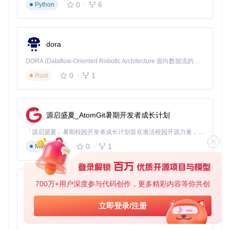
自动截图保存现
排障效
0
6
Python
异常
人工排查，平
场，错误码定位问
率提升8
处理
均耗时27分钟
题
0%
系统
资源占
需保持浏览器
单次执行模式，完
dora
资源
用降低9
常开
成即退出
占用
0%
DORA (Dataflow-Oriented Robotic Architecture 面向数据流的机器人架构) 是为 AI 与具身智能机器人打造的高性能开发框架，以数据流范式重构开发逻辑，原生支持分布式部署与端边云协同 —— 无需复杂适配，即可实现一体端到端具身大小脑、VLA等模型部署，无缝衔接感知、推理、控制全链路，让 AI 能力与机器人动作深度融合。 依托 Rust 内核与零拷贝通信技术，它将具身大小脑、VLA等模型推理、多模态数据融合延迟压缩至微秒级，同时兼容 ROS2 生态与国产 AI 芯片，彻底降低具身智能机器人的开发门槛，让分布式部署下的 AI 赋能创新更高效、更灵活。
0
1
noip-renew的
Rust
差异化技术优势
体现在三个方面：一是采用
行为
模拟技术
，完美适配No-IP平台的前端反爬机制；二是
跨平台
兼容性
，通过Docker容器化（
docker build -t noip-ren
ew .
）实现Linux/Windows/macOS全支持；三是
智能调度算
法
，基于历史数据预测最佳执行时间窗口，避免服务器负载高
源启盛夏_AtomGit暑期开发者成长计划
峰。
「源启盛夏」暑期校园开发者成长计划旨在激活校园开源力量，通过积分激励、认证扶持、资源倾斜等形式，引导高校组织和开发者完成「入驻 — 建项目 — 做贡献 — 获认证 — 得资源」的完整闭环。无论你是想带领社团入驻平台的组织者，还是希望用代码贡献证明自己的开发者，都能在这里找到属于你的成长路径。
实用小贴士
：通过
crontab -e
设置定时任务（建议每天凌晨3
0
1
Markdown
点执行
0 3 * * * /path/to/noip-renew.sh
），可确保在
No-IP系统负载最低时完成更新操作，提高成功率。
场景落地：从个人到企业的全场景适配
700万+用户深度参与代码创作，更多精彩内容等你共创
py-xiaozhi
个人用户场景：家庭服务器的7×24小时在线方案
基于Python的Xiaozhi AI，适用于想要完整Xiaozhi体验而无需拥有专用硬件的用户。
立即登录/注册
摄影爱好者王先生通过树莓派搭建了家庭NAS系统，使用noip-
0
1
Python
renew实现远程访问。配置步骤仅需：