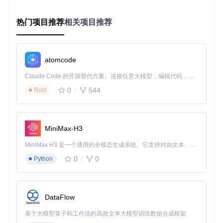
批量确认
：使用Selenium的ActionChains模拟点击操作，
完成所有待确认主机的状态更新
热门项目推荐
相关项目推荐
状态反馈
：生成JSON格式日志（
noip-renew.log
），
包含本次处理的主机数量、成功率及下次执行建议时间
实用小贴士
：执行
./noip-renew.py --debug
可开启调试模
atomcode
式，会在
./debug_screenshots/
目录保存操作过程截图，
便于排查登录失败、元素定位异常等问题。
Claude Code 的开源替代方案。连接任意大模型，编辑代码，运行命令，自动验证 — 全自动执行。用 Rust 构建，极致性能。 ｜ An open-source alternative to Claude Code. Connect any LLM, edit code, run commands, and verify changes — autonomously. Built in Rust for speed. Get Started
0
544
Rust
核心优势：构建动态IP管理的能力矩阵
能力
noip-renew自动
提升幅
传统手动操作
维度
化方案
度
MiniMax-H3
时间
首次配置10分钟，
节省9
每月30分钟/人
MiniMax H3 是一个通用的全模态生成系统。它支持对由文本、图像、视频和音频组成的多模态上下文进行统一理解，并能生成分辨率高达 2K、时长可达 15 秒的带原生立体声音频的视频。得益于面向任务泛化的系统设计，H3 在预训练阶段就已具备广泛的多模态上下文理解与生成能力，能够出色地执行复杂的多模态指令。
成本
后续零干预
5%
0
0
Python
智能计算到期时
依赖人工记
可靠
99.9%
间，提前3天自动
忆，遗忘率3
可靠
性
处理
5%
多主
逐个处理，效
DataFlow
批量操作，支持无
效率提
机管
率随数量线性
限主机扩展
升10倍
理
下降
基于大模型算子和工作流的高效文本大模型训练数据合成框架