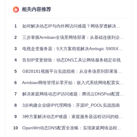
强制刷新IP的情况，需配合动态DNS工具使用。
相关内容推荐
技术革新：自动化IP管理的工作流重构
1
如何解决动态IP与内外网访问难题？网络穿透解决方案的实战指南
noip-renew采用
分层自动化架构
，通过三级工作流实现动态D
NS的全生命周期管理。核心技术栈基于Python+Selenium构
2
三步掌握Armbian全场景网络部署：从基础连接到企业级配置
建，突破了传统API调用的限制，实现对No-IP平台的全真模拟
操作。
3
电视盒变服务器：5大方案彻底解决Amlogic S905X网络难题
4
告别IP变更烦恼：动态DNS工具让网络服务稳定在线
图1：noip-renew在No-IP平台的主机管理界面执行自动确认操
作，红色方框标注的"Confirm"按钮显示系统正在处理即将到期
5
GB28181视频平台实战指南：从业务场景到部署落地的全流程方案
的主机记录
6
Armbian网络管理从零开始：嵌入式系统网络配置实战指南
工作流程解析
：
7
解决家庭网络动态IP访问难题：腾讯云DNSPod配置完全指南
环境初始化
：通过
setup.sh
脚本完成依赖安装（
bash se
tup.sh
），自动检测系统类型并配置Chrome无头浏览器
8
3步构建企业级IP代理网络：开源IP_POOL实战指南
环境
9
智能登录
3种方案解决动态IP难题：家庭服务器远程访问的稳定实现指南
：采用Cookie持久化技术（
--user-data-dir
参数）保存登录状态，避免频繁验证码验证
10
OpenWrt动态DNS配置全攻略：实现家庭网络远程访问的稳定方案
主机扫描
：通过XPath定位技术（
//div[contains(@cla
ss,'expires-soon')]
）识别7天内到期的主机记录