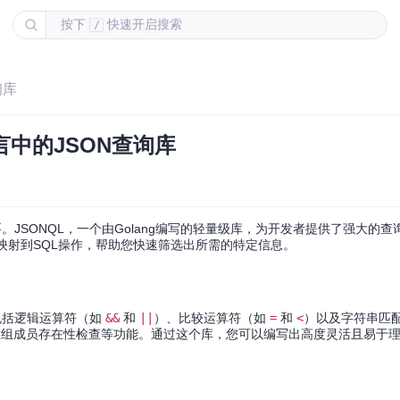
按下
快速开启搜索
/
询库
言中的JSON查询库
JSONQL，一个由Golang编写的轻量级库，为开发者提供了强大的查
映射到SQL操作，帮助您快速筛选出所需的特定信息。
持包括逻辑运算符（如
&&
和
||
）、比较运算符（如
=
和
<
）以及字符串匹
数组成员存在性检查等功能。通过这个库，您可以编写出高度灵活且易于