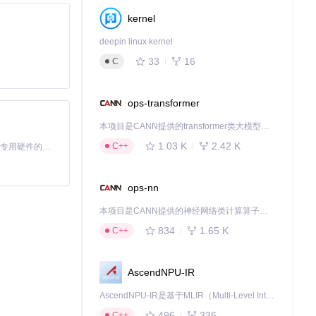
kernel
deepin linux kernel
33
16
C
ops-transformer
本项目是CANN提供的transformer类大模型算子库，实现网络在NPU上加速计算。
1.03 K
2.42 K
C++
基于Python的Xiaozhi AI，适用于想要完整Xiaozhi体验而无需拥有专用硬件的用户。
ops-nn
本项目是CANN提供的神经网络类计算算子库，实现网络在NPU上加速计算。
834
1.65 K
C++
AscendNPU-IR
AscendNPU-IR是基于MLIR（Multi-Level Intermediate Representation）构建的，面向昇腾亲和算子编译时使用的中间表示，提供昇腾完备表达能力，通过编译优化提升昇腾AI处理器计算效率，支持通过生态框架使能昇腾AI处理器与深度调优
496
336
C++