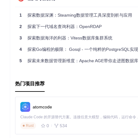
高性能
：由于是用Golang编写，JSONQL可以很好地利用
小巧轻便
：源码简洁，易于理解和定制，可无缝融入您的现有
1
探索数据深渊：Steaming数据管理工具深度剖析与应用
广泛兼容
：能够在多种环境中运行，适用于多种编程场景。
总结起来，JSONQL是一个值得信赖的工具，无论是在日常开
2
探索下一代域名查询利器：OpenRDAP
旅。现在就通过
go get -u github.com/elgs/jsonql
安装并
3
探索数据海洋的利器：Vitess数据库集群系统
4
探索Go编程的极限： Gosql - 一个纯粹的PostgreSQL实
5
探索未来数据管理新维度：Apache AGE带你走进图数据库的
热门项目推荐
atomcode
0
534
Rust