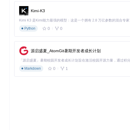
Kimi-K3
0
0
Python
源启盛夏_AtomGit暑期开发者成长计划
0
1
Markdown