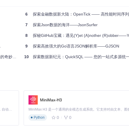
Go的并发特性，提高查询效率。
项目。
6
探索金融数据新大陆：OpenTick —— 高性能时间序列
发还是数据分析中，都能为您提供强大的助力。只需简单几步，就能开始您的
7
探索Json数据的海洋——JsonSurfer
体验这个功能强大的库吧！
8
探秘GitHub宝藏：遇见(Y)et (A)nother (R)obber——Y
现
9
探索高效强大的Go语言JSON解析库——GJSON
奇妙世界
10
探索数据新纪元：QuickSQL —— 您的一站式多源
MiniMax-H3
Claude Code 的开源替代方案。连接任意大模型，编辑代码，运行命令，自动验证 — 全自动执行。用 Rust 构建，极致性能。 ｜ An open-source alternative to Claude Code. Connect any LLM, edit code, run commands, and verify changes — autonomously. Built in Rust for speed. Get Started
0
0
Python