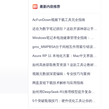
最新内容推荐
AcFunDown视频下载工具完全指南
还在为数字笔记抓狂？这款开源神器让手写批注效率提升300%
Windows笔记本电池健康管理全指南：从根源解决电池损耗问题
gmx_MMPBSA分子间相互作用索引错误的深度诊断与解决
Axure RP 11 本地化方案：Mac中文界面优化与原型设计工具汉化全指南
如何高效获取教育资源？这款工具让教材下载效率提升80%
视频元数据深度编辑：专业技巧与案例
网盘直链下载技术解析与应用指南
如何用DeepSeek-R1推理模型提升复杂任务解决能力：完整指南
5个突破瓶颈技巧：硬件优化工具让你的电脑性能提升30%