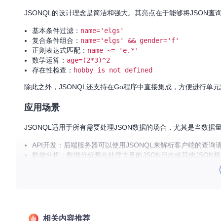
JSONQL的设计理念是简洁和强大。其亮点在于能够将JSON
基本条件过滤：
name='elgs'
复合条件组合：
name='elgs' && gender='f'
正则表达式匹配：
name ~= 'e.*'
数学运算：
age=(2*3)^2
存在性检查：
hobby is not defined
除此之外，JSONQL还支持在Go程序中直接集成，方便进行单
应用场景
JSONQL适用于所有需要处理JSON数据的场合，尤其是当数
API开发：后端服务器可以使用JSONQL来解析客户端的查
数据分析：数据分析师在处理大量的JSON日志或其他JSON
Web应用：前端开发者可以将JSONQL作为查找和过滤数据
项目特点
直观易用
：JSONQL的查询语法与SQL有很高的相似性，对
灵活性高
：支持多种运算符和表达式，可处理复杂的查询需求
相关内容推荐