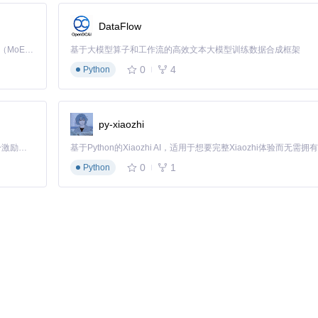
DataFlow
Kimi K3 是Kimi能力最强的模型：这是一个拥有 2.8 万亿参数的混合专家（MoE）模型，具备原生视觉理解能力，并支持 100 万 token 的上下文窗口。
基于大模型算子和工作流的高效文本大模型训练数据合成框架
0
4
Python
py-xiaozhi
「源启盛夏」暑期校园开发者成长计划旨在激活校园开源力量，通过积分激励、认证扶持、资源倾斜等形式，引导高校组织和开发者完成「入驻 — 建项目 — 做贡献 — 获认证 — 得资源」的完整闭环。无论你是想带领社团入驻平台的组织者，还是希望用代码贡献证明自己的开发者，都能在这里找到属于你的成长路径。
0
1
Python