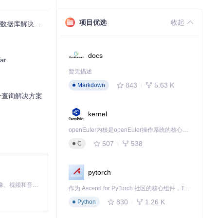
项目优选
收起
数据库解决方案
JSON探索之
docs
ar
暂无描述
843
5.63 K
Markdown
统一查询解决方案
kernel
openEuler内核是openEuler操作系统的核心，既是系统性能与稳定性的基石，也是连接处理器、设备与服务的桥梁。
507
538
C
pytorch
MiniMax H3 是一个通用的全模态生成系统。它支持对由文本、图像、视频和音频组成的多模态上下文进行统一理解，并能生成分辨率高达 2K、时长可达 15 秒的带原生立体声音频的视频。得益于面向任务泛化的系统设计，H3 在预训练阶段就已具备广泛的多模态上下文理解与生成能力，能够出色地执行复杂的多模态指令。
作为 Ascend for PyTorch 社区的核心组件，TorchNPU 是昇腾专为 PyTorch 打造的深度学习适配插件，使 PyTorch 框架能够直接调用昇腾 NPU，为开发者提供昇腾 AI 处理器的超强算力。
830
1.26 K
Python