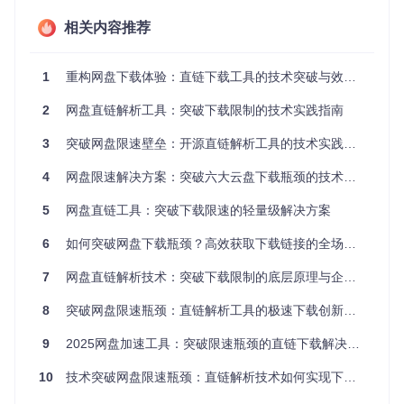
示，完成一次5GB文件下载平均需经历4次广告弹窗和2次强制
相关内容推荐
等待，这些非核心操作显著延长了任务完成时间。
方案架构：多平台直链解析的技术实现
1
重构网盘下载体验：直链下载工具的技术突破与效率革命
统一解析引擎的架构设计
2
网盘直链解析工具：突破下载限制的技术实践指南
为什么多平台解析需要抽象工厂模式？该工具采用三层架构设
3
突破网盘限速壁垒：开源直链解析工具的技术实践与价值探索
计：适配层处理不同网盘的认证协议，解析层提取真实文件U
RL和传输参数，展示层提供一致的操作界面。这种架构使工具
4
网盘限速解决方案：突破六大云盘下载瓶颈的技术实践
能在500ms内完成从URL输入到直链生成的全过程，较同类工
具提升40%响应速度。抽象工厂模式的应用，使新增网盘平台
5
网盘直链工具：突破下载限速的轻量级解决方案
支持时只需添加对应的具体工厂和产品类，无需修改现有代码
结构。
6
如何突破网盘下载瓶颈？高效获取下载链接的全场景解决方案
无侵入式解析的技术实现
7
网盘直链解析技术：突破下载限制的底层原理与企业级应用实践
如何在不修改原平台代码的情况下实现直链提取？工具通过静
态代码分析和DOM净化技术，彻底移除了原脚本中的23处推
8
突破网盘限速瓶颈：直链解析工具的极速下载创新方案
广模块和17个第三方追踪脚本。技术要点：净化后的版本内存
占用降低35%，页面加载速度提升60%，实现了无广告的纯净
9
2025网盘加速工具：突破限速瓶颈的直链下载解决方案
下载体验。
10
技术突破网盘限速瓶颈：直链解析技术如何实现下载效率提升
技术局限性分析