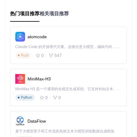
当前方案存在哪些适用边界？首先，对采用强加密传输的私有
网盘支持有限；其次，在网络环境不稳定时，大文件分片下载
热门项目推荐
相关项目推荐
的校验机制可能导致偶发失败；最后，部分平台的API接口变
更可能需要24-48小时的规则更新周期。这些局限在工具的iss
ue跟踪系统中均有详细说明和解决方案。
atomcode
场景验证：真实环境下的性能测试
Claude Code 的开源替代方案。连接任意大模型，编辑代码，运行命令，自动验证 — 全自动执行。用 Rust 构建，极致性能。 ｜ An open-source alternative to Claude Code. Connect any LLM, edit code, run commands, and verify changes — autonomously. Built in Rust for speed. Get Started
办公场景的效率提升
0
547
Rust
测试场景：下载2.4GB设计素材包（存储于阿里云盘）
传统方式：客户端下载耗时47分钟，需安装230MB客户端
工具方案：直链配合IDM下载耗时8分12秒，无客户端安装
MiniMax-H3
技术要点：通过多线程分片下载，将有效带宽利用率从22%
提升至89%
MiniMax H3 是一个通用的全模态生成系统。它支持对由文本、图像、视频和音频组成的多模态上下文进行统一理解，并能生成分辨率高达 2K、时长可达 15 秒的带原生立体声音频的视频。得益于面向任务泛化的系统设计，H3 在预训练阶段就已具备广泛的多模态上下文理解与生成能力，能够出色地执行复杂的多模态指令。
教育资源的批量处理
0
0
Python
测试场景：同时解析5个教育视频文件（分布于百度网盘/天翼
云盘）
统一界面输入各平台分享链接
DataFlow
工具自动识别平台类型并应用对应解析规则
基于大模型算子和工作流的高效文本大模型训练数据合成框架
批量生成直链并导出下载任务列表 操作效率：较逐个平台