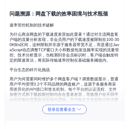
问题溯源：网盘下载的效率困境与技术瓶颈
速率管控机制的技术破解
为什么商业网盘的下载速度差异如此显著？通过对主流网盘客
户端的流量分析发现，非会员用户的下载速度被限制在100-30
0KB/s区间，这种限制并非源于服务器带宽不足，而是通过Jav
aScript动态调整TCP窗口大小和数据包发送频率实现的流量管
控。技术分析显示，当检测到非会员标识时，客户端会触发特
定的限速算法，将实际传输速率控制在基础服务阈值内。
平台生态的碎片化挑战
用户为何需要同时维护多个网盘客户端？调查数据显示，普通
用户平均管理3.2个不同品牌的网盘账户，这源于各服务商采
用差异化的API接口和签名机制。每个平台的认证流程、文件
加密方式和下载权限控制均存在显著差异，导致用户在不同平
台间切换时需重新适应操作逻辑，平均每次文件获取过程浪费
20%的时间成本。
登录后查看全文
传统下载流程的体验损耗
传统下载流程包含"登录验证→文件选择→客户端启动→等待
排队"等7个步骤，界面中存在大量推广内容。用户调研数据显