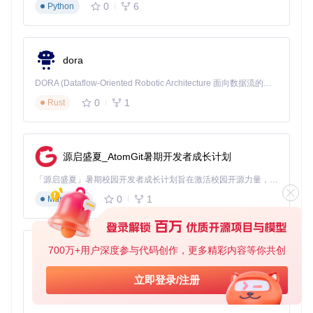
操作节省75%时间，多任务并发解析稳定性达98.7%
0
6
Python
媒体文件的流畅播放
新增应用场景：4K视频文件（8.7GB）直链播放测试
dora
缓冲表现：平均缓冲时间12秒，较原平台播放器减少65%
清晰度保持：全程维持2160P/60fps原始画质，无压缩损耗
DORA (Dataflow-Oriented Robotic Architecture 面向数据流的机器人架构) 是为 AI 与具身智能机器人打造的高性能开发框架，以数据流范式重构开发逻辑，原生支持分布式部署与端边云协同 —— 无需复杂适配，即可实现一体端到端具身大小脑、VLA等模型部署，无缝衔接感知、推理、控制全链路，让 AI 能力与机器人动作深度融合。 依托 Rust 内核与零拷贝通信技术，它将具身大小脑、VLA等模型推理、多模态数据融合延迟压缩至微秒级，同时兼容 ROS2 生态与国产 AI 芯片，彻底降低具身智能机器人的开发门槛，让分布式部署下的 AI 赋能创新更高效、更灵活。
技术要点：通过预加载算法和自适应码率调整，实现了大型
0
1
Rust
媒体文件的流畅在线播放
价值分析：工具的技术定位与适用场景
源启盛夏_AtomGit暑期开发者成长计划
技术选型决策树
「源启盛夏」暑期校园开发者成长计划旨在激活校园开源力量，通过积分激励、认证扶持、资源倾斜等形式，引导高校组织和开发者完成「入驻 — 建项目 — 做贡献 — 获认证 — 得资源」的完整闭环。无论你是想带领社团入驻平台的组织者，还是希望用代码贡献证明自己的开发者，都能在这里找到属于你的成长路径。
如何判断该工具是否适合你的使用场景？
0
1
Markdown
主要使用场景：办公文件下载→适合；加密文件传输→不
适合
常用网盘平台：主流八大平台→适合；私有企业网盘→需
700万+用户深度参与代码创作，更多精彩内容等你共创
测试
py-xiaozhi
网络环境：稳定宽带→适合；高延迟网络→需调整分片参
基于Python的Xiaozhi AI，适用于想要完整Xiaozhi体验而无需拥有专用硬件的用户。
数
立即登录/注册
设备配置：内存≥4GB→适合；低配设备→建议关闭预览功
0
1
Python
能