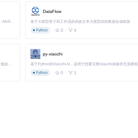
DataFlow
采用基于JSON Schema的标准化报告格式，确保不同类型的审查结
货物，都能通过统一的方式进行处理和运输。
Kimi K3 是Kimi能力最强的模型：这是一个拥有 2.8 万亿参数的混合专家（MoE）模型，具备原生视觉理解能力，并支持 100 万 token 的上下文窗口。
基于大模型算子和工作流的高效文本大模型训练数据合成框架
0
4
Python
严重程度和建议修复方案
题
题
py-xiaozhi
策时间缩短了50%，因为开发团队可以直接根据优先级进行修复，无需在
「源启盛夏」暑期校园开发者成长计划旨在激活校园开源力量，通过积分激励、认证扶持、资源倾斜等形式，引导高校组织和开发者完成「入驻 — 建项目 — 做贡献 — 获认证 — 得资源」的完整闭环。无论你是想带领社团入驻平台的组织者，还是希望用代码贡献证明自己的开发者，都能在这里找到属于你的成长路径。
0
1
Python
用中展现出强大的问题解决能力。以下三个典型场景展示了该技术如何解
pt，后端采用Java/Python，移动端可能涉及Kotlin/Swift。传统审查