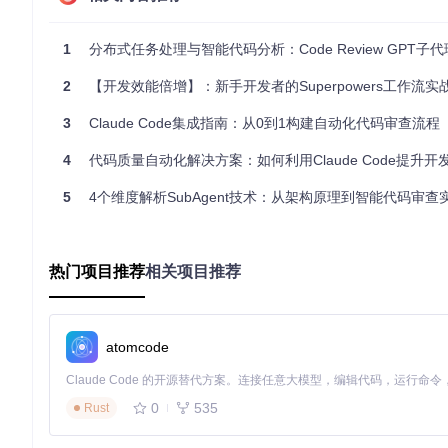
实现任务的智能拆解与分配
1
分布式任务处理与智能代码分析：Code Review GPT子代理架
复杂代码审查任务的高效处理始于科学的任务拆解。系统采用基于
子任务。这一过程类似于拼图游戏，先将整体图像分解为边缘、
2
【开发效能倍增】：新手开发者的Superpowers工作流实
关键技术点
：任务优先级算法会综合考虑代码复杂度、历史缺陷
格式调整则优先级较低。这种智能排序确保了关键代码优先得到
3
Claude Code集成指南：从0到1构建自动化代码审查流程
为什么这种设计能提升30%的执行效率？因为它避免了传统模式
4
代码质量自动化解决方案：如何利用Claude Code提升开
减少了上下文切换成本。
5
4个维度解析SubAgent技术：从架构原理到智能代码审查
建立安全可控的隔离执行环境
在代码审查过程中，执行环境的安全性至关重要。系统采用轻量
隔离机制如同实验室的无菌操作台，既保护了实验样本（代码）
热门项目推荐
相关项目推荐
安全防护三重门
：
命令白名单
：仅允许预定义的安全命令执行，如代码静态分
资源配额
：限制每个子代理的CPU、内存和网络带宽使用，
atomcode
文件系统访问控制
：通过细粒度权限管理，确保子代理只能
🛠️
小贴士
：在配置子代理环境时，建议将敏感配置文件和密钥存
0
535
Rust
性。