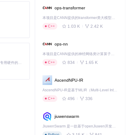
ops-transformer
果具有统一结
本项目是CANN提供的transformer类大模型算子库，实现网络在NPU上加速计算。
1.03 K
2.42 K
C++
ops-nn
本项目是CANN提供的神经网络类计算算子库，实现网络在NPU上加速计算。
不同格式的报告
834
1.65 K
C++
基于Python的Xiaozhi AI，适用于想要完整Xiaozhi体验而无需拥有专用硬件的用户。
AscendNPU-IR
AscendNPU-IR是基于MLIR（Multi-Level Intermediate Representation）构建的，面向昇腾亲和算子编译时使用的中间表示，提供昇腾完备表达能力，通过编译优化提升昇腾AI处理器计算效率，支持通过生态框架使能昇腾AI处理器与深度调优
决传统审查模式
496
336
C++
jiuwenswarm
工具往往局限于单一语
JiuwenSwarm 是一款基于openJiuwen开发的智能AI Agent，它能够将大语言模型的强大能力，通过你日常使用的各类通讯应用，直接延伸至你的指尖。
3.15 K
841
Python