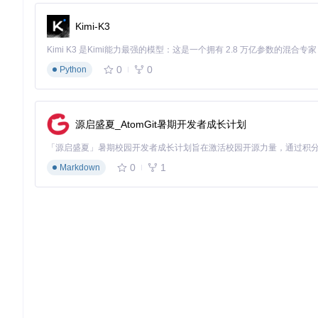
设计标准化的结果整合机制
Kimi-K3
分布式执行的关键挑战在于如何将多个子代理的结果有效整合。系统
构。这一机制类似于国际快递的标准化货箱，无论内部装载何种
结果整合三步骤
：
0
0
Python
子代理执行完成后生成结构化报告，包含问题类型、位置、
主代理对所有报告进行冲突检测和优先级排序，合并重复问
最终生成综合审查报告，按风险等级和修复成本排序展示问
源启盛夏_AtomGit暑期开发者成长计划
某金融科技公司的实践表明，这种标准化整合机制将问题修复决
间切换。
0
1
Markdown
实战分布式代码审查的应用场景
分布式代码审查代理的价值不仅体现在理论架构上，更在实际应
难以应对的挑战。
多语言项目的全栈代码分析
现代应用通常采用多语言技术栈，前端使用JavaScript/TypeScri
言，难以实现全栈代码的统一分析。
解决方案
：