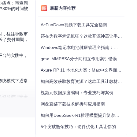
心痛点：审查周
最新内容推荐
中80%的时间被
AcFunDown视频下载工具完全指南
时，往往导致审
还在为数字笔记抓狂？这款开源神器让手写批注效率提升300%
长了交付周期，
Windows笔记本电池健康管理全指南：从根源解决电池损耗问题
平台的实践中，
gmx_MMPBSA分子间相互作用索引错误的深度诊断与解决
Axure RP 11 本地化方案：Mac中文界面优化与原型设计工具汉化全指南
传统模式下通常
如何高效获取教育资源？这款工具让教材下载效率提升80%
视频元数据深度编辑：专业技巧与案例
多资源进行安全
网盘直链下载技术解析与应用指南
如何用DeepSeek-R1推理模型提升复杂任务解决能力：完整指南
5个突破瓶颈技巧：硬件优化工具让你的电脑性能提升30%
效率的双重提