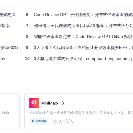
构深度解析
6
Code Review GPT 子代理机制：分布式代码审查的
抽象语法树(AST)的代码结构分析，结合历史审查数据，将大型任务分
天空、主体等部分，再由不同人员并行完成。
战指南
7
如何借助子代理架构突破代码审查瓶颈：分布式任务
率和业务重要性三个维度。例如，支付模块的核心算法变更会被赋予最高
审查，将高风险问题的发现时间提前了平均12小时。
8
智能代码审查新范式：Code-Review-GPT-Gitlab
中"一个审查者面对整个代码库"的信息过载问题，每个子代理只需专注于
发效率30%
9
3大突破！AI代码审查工具如何让开发效率提升50%：从痛点到落
实践
10
3大核心能力重构开发流程：compound-engineering-plug
级容器技术为每个子代理创建独立的沙箱环境，确保审查操作不会影响主
的纯净性，又防止了潜在风险的扩散。
析工具和文件读取操作
防止资源滥用
MiniMax-H3
访问必要的代码文件
Claude Code 的开源替代方案。连接任意大模型，编辑代码，运行命令，自动验证 — 全自动执行。用 Rust 构建，极致性能。 ｜ An open-source alternative to Claude Code. Connect any LLM, edit code, run commands, and verify changes — autonomously. Built in Rust for speed. Get Started
储在独立的环境变量中，并通过权限控制确保只有特定子代理可以访问，
0
0
Python