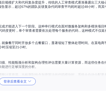
项目规模扩大和代码复杂度提升，传统的人工审查模式逐渐暴露出三大核
业报告显示，超过67%的团队反馈复杂代码审查平均耗时超过48小时，而其
完成才能进入下一个阶段。这种串行模式在面对微服务架构和多模块项目
交代码变更时，单个审查者需要依次处理每个服务的代码，这种模式不仅延
，就像餐厅同时开放多个点餐窗口，显著缩短了整体处理时间。在某电商
小时压缩至21小时。
扫描、性能瓶颈分析和架构合理性评估需要大量计算资源，而这些任务在
未能进行足够深度的分析。
调整计算资源。当检测到包含加密算法的代码模块时，系统会自动分配更
策略在保持审查质量的同时，将资源浪费减少了28%。
登录后查看全文
智能协作系统。它通过四大核心能力的协同工作，实现了代码审查质量与