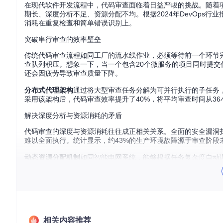
在现代软件开发流程中，代码审查面临着日益严峻的挑战。随着
期长、深度分析不足、资源分配不均。根据2024年DevOps行
消耗在重复检查和简单错误识别上。
突破串行审查的效率壁垒
传统代码审查流程如同工厂的流水线作业，必须等待前一个环节
查队列积压。想象一下，当一个包含20个微服务的项目同时提
还会因疲劳导致审查质量下降。
分布式代理架构
通过将大型审查任务分解为可并行执行的子任务
采用该架构后，代码审查效率提升了40%，将平均审查时间从36
解决深度分析与资源消耗的矛盾
代码审查的深度与资源消耗往往成正相关关系。全面的安全漏洞
难以全面执行。统计显示，约43%的生产环境故障源于审查阶段
动态资源分配机制
如同智能电网系统，能够根据任务复杂度自动
分析；而对于简单的文档更新，则仅分配基础资源。这种精准分配
构建分布式审查的核心能力
分布式代码审查代理并非简单的任务分解工具，而是一套完整的
升。
相关内容推荐