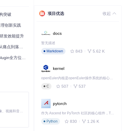
项目优选
收起
架构突破
解为粒度适中的
处理创新实践
优先级，而日志
docs
 赋能研发效能提升
暂无描述
特定领域，大幅
地的完整指南
843
5.62 K
Markdown
in全方位技术解析
kernel
系统安全。这种
openEuler内核是openEuler操作系统的核心，既是系统性能与稳定性的基石，也是连接处理器、设备与服务的桥梁。
507
537
C
pytorch
MiniMax H3 是一个通用的全模态生成系统。它支持对由文本、图像、视频和音频组成的多模态上下文进行统一理解，并能生成分辨率高达 2K、时长可达 15 秒的带原生立体声音频的视频。得益于面向任务泛化的系统设计，H3 在预训练阶段就已具备广泛的多模态上下文理解与生成能力，能够出色地执行复杂的多模态指令。
作为 Ascend for PyTorch 社区的核心组件，TorchNPU 是昇腾专为 PyTorch 打造的深度学习适配插件，使 PyTorch 框架能够直接调用昇腾 NPU，为开发者提供昇腾 AI 处理器的超强算力。
进一步增强安全
830
1.26 K
Python