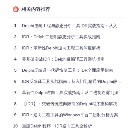
git 
clone
相关内容推荐
项目核心模块构成：
1
Delphi逆向工程与静态分析工具IDR实战指南：从入门到精通
主程序入口：
Idr.cpp
2
IDR：Delphi二进制静态分析工具实战指南
反编译引擎：
Decompiler.cpp
界面布局：
Main.dfm
3
IDR：革新性Delphi逆向工程工具深度解析
插件系统：
Plugins/
4
零基础实战IDR：Delphi反编译工具避坑指南
新手常见误区：忽视知识库文件配置。实际上，syskb*.bin系
列文件是实现精准反编译的关键，需根据分析目标版本正确配
5
Delphi反编译与代码恢复工具：IDR全面应用指南
置。
6
IDR反编译工具实战指南：从入门到精通的Delphi静态分析技术
思考问题：如何通过文件大小和修改日期初步判断哪个知识库
文件最适合当前分析任务？
7
革新性Delphi逆向工具实战指南：从二进制迷雾到源代码重生
实现Delphi程序深度分析的完整流程
8
【IDR】：突破传统逆向限制的Delphi程序重构解决方案
加载目标文件后，IDR通过多层次分析流程揭示程序结构：
9
IDR：逆向工程工具的Windows平台二进制分析方案
基础解析：由
Analyze1.cpp
完成文件格式和基本结构识别
10
重建Delphi程序：IDR逆向工具全解析
深度分析：
Analyze2.cpp
执行函数调用关系和代码语义分