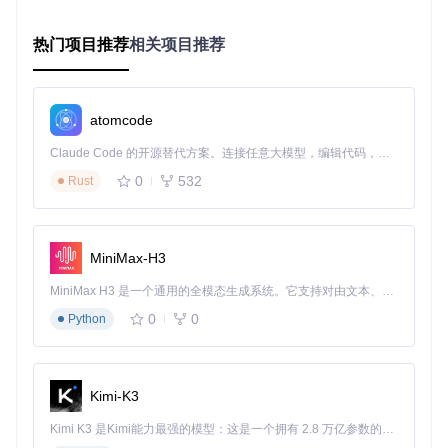
析
结果呈现：通过多标签页展示类结构、函数定义和资源信
息
热门项目推荐
相关项目推荐
IDR工具主界面 - 展示Delphi程序反编译分析的工作环境
atomcode
新手常见误区：过度依赖自动分析结果。建议结合
CXrefs.cpp
的交叉引用功能手动验证关键代码路径。
Claude Code 的开源替代方案。连接任意大模型，编辑代码，运行命令，自动验证 — 全自动执行。用 Rust 构建，极致性能。 ｜ An open-source alternative to Claude Code. Connect any LLM, edit code, run commands, and verify changes — autonomously. Built in Rust for speed. Get Started
思考问题：如何利用StringInfo.cpp模块提取的字符串信息加速
0
532
Rust
恶意代码特征识别？
技能自测：IDR实战能力挑战
MiniMax-H3
基础挑战：给定一个未知版本的Delphi程序，如何通过IDR
MiniMax H3 是一个通用的全模态生成系统。它支持对由文本、图像、视频和音频组成的多模态上下文进行统一理解，并能生成分辨率高达 2K、时长可达 15 秒的带原生立体声音频的视频。得益于面向任务泛化的系统设计，H3 在预训练阶段就已具备广泛的多模态上下文理解与生成能力，能够出色地执行复杂的多模态指令。
确定其编译版本并选择合适的知识库文件？
0
0
进阶挑战：使用IDR分析一个Delphi程序，找出所有调用M
Python
essageBoxA函数的代码位置。
综合挑战：结合反编译结果和资源提取功能，还原一个Del
phi程序的UI界面结构。
Kimi-K3
通过以上实战练习，您将能够充分发挥IDR在静态分析领域的
Kimi K3 是Kimi能力最强的模型：这是一个拥有 2.8 万亿参数的混合专家（MoE）模型，具备原生视觉理解能力，并支持 100 万 token 的上下文窗口。
优势，安全高效地完成Delphi程序的逆向工程任务。记住，选