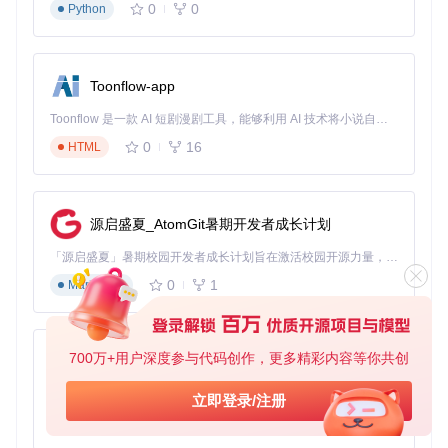
择正确的知识库文件和合理运用交叉引用分析，是提升IDR使
0
0
Python
用效率的关键。
Toonflow-app
IDR
下载源代码
Toonflow 是一款 AI 短剧漫剧工具，能够利用 AI 技术将小说自动转化为剧本，并结合 AI 生成的图片和视频，实现高效的短剧创作。借助 Toonflow，可以轻松完成从文字到影像的全流程，让短剧制作变得更加智能与便捷。
Interactive Delphi Reconstructor
0
16
HTML
项目地址：
https://gitcode.com/gh_mirrors/id/IDR
源启盛夏_AtomGit暑期开发者成长计划
「源启盛夏」暑期校园开发者成长计划旨在激活校园开源力量，通过积分激励、认证扶持、资源倾斜等形式，引导高校组织和开发者完成「入驻 — 建项目 — 做贡献 — 获认证 — 得资源」的完整闭环。无论你是想带领社团入驻平台的组织者，还是希望用代码贡献证明自己的开发者，都能在这里找到属于你的成长路径。
0
1
Markdown
700万+用户深度参与代码创作，更多精彩内容等你共创
AionUi
免费、本地、开源的 24/7 全天候 Cowork 应用，以及适用于 Gemini CLI、Claude Code、Codex、OpenCode、Qwen Code、Goose CLI、Auggie 等的 OpenClaw | 🌟 喜欢就点star吧
立即登录/注册
0
6
TypeScript