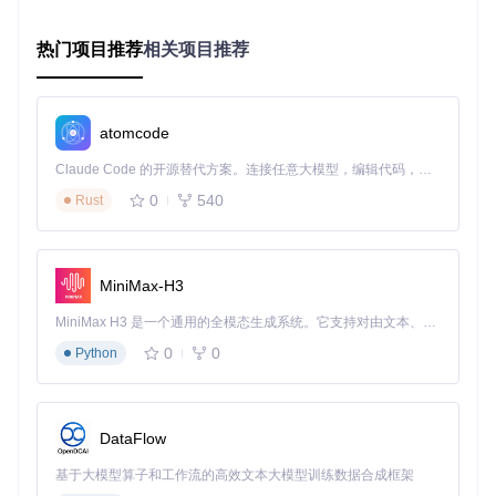
2.2 硬件环境配置决策树
热门项目推荐
相关项目推荐
🔧
基础配置检查
显卡：NVIDIA GTX 1660Ti/AMD RX 5600 XT以上级别
内存：至少16GB DDR4-3200
atomcode
操作系统：Windows 10 20H2或更高版本
Claude Code 的开源替代方案。连接任意大模型，编辑代码，运行命令，自动验证 — 全自动执行。用 Rust 构建，极致性能。 ｜ An open-source alternative to Claude Code. Connect any LLM, edit code, run commands, and verify changes — autonomously. Built in Rust for speed. Get Started
🔧
场景化参数配置
0
540
Rust
是否需要4K分辨率？

├─ 是 → 色彩格式选择RGBA 32bit，帧率限制在30fps

│  ├─ 设备为NVIDIA显卡 → 启用NVENC硬件编码

MiniMax-H3
│  └─ 设备为AMD显卡 → 启用VCE硬件编码

└─ 否 → 色彩格式选择YUV 4:2:2，帧率可设为60fps

MiniMax H3 是一个通用的全模态生成系统。它支持对由文本、图像、视频和音频组成的多模态上下文进行统一理解，并能生成分辨率高达 2K、时长可达 15 秒的带原生立体声音频的视频。得益于面向任务泛化的系统设计，H3 在预训练阶段就已具备广泛的多模态上下文理解与生成能力，能够出色地执行复杂的多模态指令。
   ├─ 多源场景 → 关闭抗锯齿和动态模糊

0
0
Python
⚠️
注意事项
：在4K/60fps配置下，建议使用PCIe 3.0 x16接口
的独立显卡，避免PCIe带宽瓶颈导致画面撕裂。
DataFlow
2.3 软件实施步骤
基于大模型算子和工作流的高效文本大模型训练数据合成框架
🔧
安装部署流程