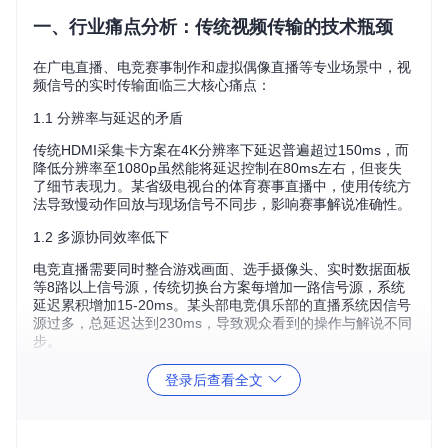
一、行业痛点分析：传统视频传输的技术瓶颈
在广电直播、电竞赛事制作和虚拟偶像直播等专业场景中，视
频信号的实时传输面临三大核心痛点：
1.1 分辨率与延迟的矛盾
传统HDMI采集卡方案在4K分辨率下延迟普遍超过150ms，而
降低分辨率至1080p虽然能将延迟控制在80ms左右，但丧失
了细节表现力。某省级电视台的体育赛事直播中，使用传统方
法导致慢动作回放与现场信号不同步，影响赛事解说准确性。
1.2 多源协同效率低下
电竞直播需要同时整合游戏画面、选手摄像头、实时数据面板
等8路以上信号源，传统切换台方案每增加一路信号源，系统
延迟累积增加15-20ms。某头部电竞俱乐部的直播系统因信号
源过多，总延迟达到230ms，导致观众看到的操作与解说不同
步。
1.3 资源占用过高
登录后查看全文
使用NDI协议传输4K视频时，CPU占用率高达70%以上，导致
系统频繁卡顿。某网络综艺制作中，因NDI传输占用过多系统
资源，导致实时字幕叠加功能失效，造成直播事故。