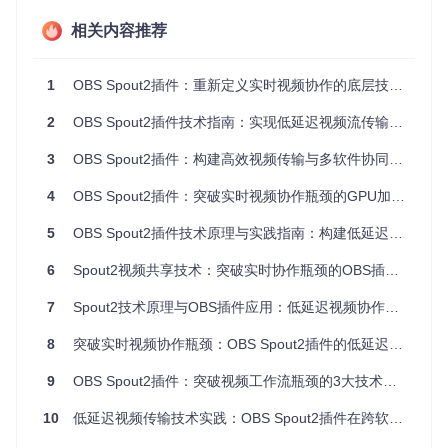
相关内容推荐
二、模块化解决方案：Spout2技术原理与实施
2.1 技术原理图解
1
OBS Spout2插件：重新定义实时视频协作的底层技术方案
Spout2采用"显卡内存直接搬运"技术，实现应用间的零复制数
2
OBS Spout2插件技术指南：实现低延迟视频流传输的专业解决方案
据传输：
Spout2数据流向
3
OBS Spout2插件：构建高效视频传输与多软件协同工作流的实战指南
图1：Spout2与传统传输方式对比示意图
4
OBS Spout2插件：突破实时视频协作瓶颈的GPU加速解决方案
传统传输流程：
5
OBS Spout2插件技术原理与实践指南：构建低延迟视频传输工作流
6
Spout2视频共享技术：突破实时协作瓶颈的OBS插件解决方案
7
Spout2技术原理与OBS插件应用：低延迟视频协作解决方案全解析
Spout2传输流程：
8
突破实时视频协作瓶颈：OBS Spout2插件的低延迟传输技术与跨软件协同方案
9
OBS Spout2插件：突破视频工作流瓶颈的3大技术赋能与5类实战场景解析
这种架构将数据传输路径缩短了60%，延迟控制在10ms以
10
低延迟视频传输技术实践：OBS Spout2插件在跨软件协作中的创新应用
内，同时避免了CPU参与数据复制过程。