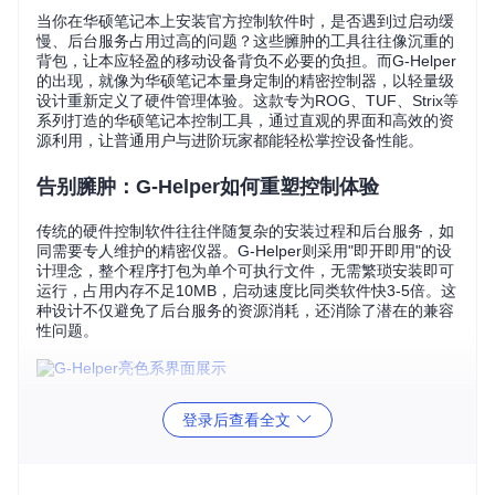
当你在华硕笔记本上安装官方控制软件时，是否遇到过启动缓
慢、后台服务占用过高的问题？这些臃肿的工具往往像沉重的
背包，让本应轻盈的移动设备背负不必要的负担。而G-Helper
的出现，就像为华硕笔记本量身定制的精密控制器，以轻量级
设计重新定义了硬件管理体验。这款专为ROG、TUF、Strix等
系列打造的华硕笔记本控制工具，通过直观的界面和高效的资
源利用，让普通用户与进阶玩家都能轻松掌控设备性能。
告别臃肿：G-Helper如何重塑控制体验
传统的硬件控制软件往往伴随复杂的安装过程和后台服务，如
同需要专人维护的精密仪器。G-Helper则采用"即开即用"的设
计理念，整个程序打包为单个可执行文件，无需繁琐安装即可
运行，占用内存不足10MB，启动速度比同类软件快3-5倍。这
种设计不仅避免了后台服务的资源消耗，还消除了潜在的兼容
性问题。
从技术实现角度看，G-Helper采用直接硬件通信方式，如同用
登录后查看全文
专用钥匙直接打开设备控制门，而非通过层层接口转发。它整
合了多个开源技术组件：通过Linux Kernel提供的基础硬件接
口实现底层通信，借助NvAPIWrapper与英伟达显卡驱动直接
交互，使用Starlight协议控制Anime Matrix动画显示。这种架