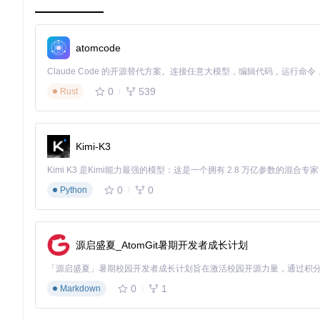
功能突破：从基础处理到智能升华
atomcode
智能转录引擎：精准捕捉每一个声音细节
在视频和音频转录过程中，你是否遇到过时间戳不准确、长音频处
0
539
Rust
痛点
：传统转录工具在处理长音频或视频时，常常出现时间戳错
方案
：MemoAI采用了先进的“动态时间规整技术”，能够实
型，大大提高了对复杂内容的识别能力。
Kimi-K3
效果
：处理1小时的学术讲座视频，时间戳误差可控制在±0.3秒
1️⃣ 导入视频或音频文件，支持多种格式，包括MP4、AVI、MP
0
0
Python
点击“开始转录”按钮，系统将自动进行处理，实时显示转录进度
多引擎翻译系统：打破语言壁垒的沟通桥梁
源启盛夏_AtomGit暑期开发者成长计划
面对多语言内容，如何快速准确地进行翻译并保持原格式？Mem
痛点
：不同的翻译场景对翻译质量和风格有不同的要求，单一的
0
1
Markdown
方案
：MemoAI整合了多种先进的翻译引擎，包括针对日常对
擎。同时，采用了智能格式保留技术，确保翻译后的内容格式与