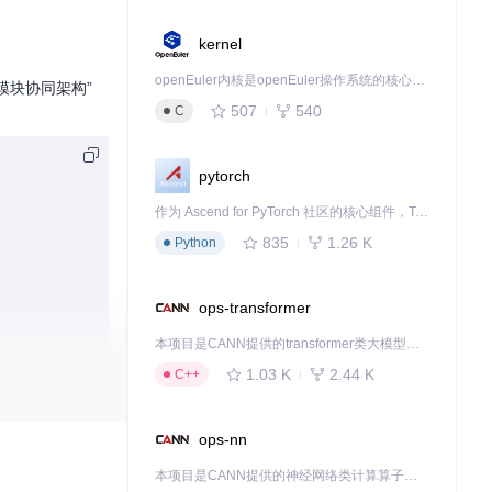
kernel
openEuler内核是openEuler操作系统的核心，既是系统性能与稳定性的基石，也是连接处理器、设备与服务的桥梁。
模块协同架构”
507
540
C
pytorch
作为 Ascend for PyTorch 社区的核心组件，TorchNPU 是昇腾专为 PyTorch 打造的深度学习适配插件，使 PyTorch 框架能够直接调用昇腾 NPU，为开发者提供昇腾 AI 处理器的超强算力。
835
1.26 K
Python
ops-transformer
本项目是CANN提供的transformer类大模型算子库，实现网络在NPU上加速计算。
1.03 K
2.44 K
C++
ops-nn
务类型和系统资
本项目是CANN提供的神经网络类计算算子库，实现网络在NPU上加速计算。