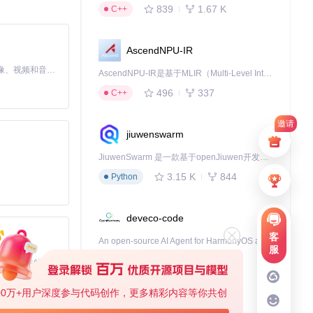
839
1.67 K
C++
AscendNPU-IR
MiniMax H3 是一个通用的全模态生成系统。它支持对由文本、图像、视频和音频组成的多模态上下文进行统一理解，并能生成分辨率高达 2K、时长可达 15 秒的带原生立体声音频的视频。得益于面向任务泛化的系统设计，H3 在预训练阶段就已具备广泛的多模态上下文理解与生成能力，能够出色地执行复杂的多模态指令。
AscendNPU-IR是基于MLIR（Multi-Level Intermediate Representation）构建的，面向昇腾亲和算子编译时使用的中间表示，提供昇腾完备表达能力，通过编译优化提升昇腾AI处理器计算效率，支持通过生态框架使能昇腾AI处理器与深度调优
496
337
C++
佳。
库和上下文理解模
邀请
jiuwenswarm
JiuwenSwarm 是一款基于openJiuwen开发的智能AI Agent，它能够将大语言模型的强大能力，通过你日常使用的各类通讯应用，直接延伸至你的指尖。
。
3.15 K
844
Python
娱乐等。 3️⃣
deveco-code
客
An open-source AI Agent for HarmonyOS applcation development.
服
460
137
TypeScript
基于Python的Xiaozhi AI，适用于想要完整Xiaozhi体验而无需拥有专用硬件的用户。
的专业翻译引
00万+用户深度参与代码创作，更多精彩内容等你共创
cann-learning-hub