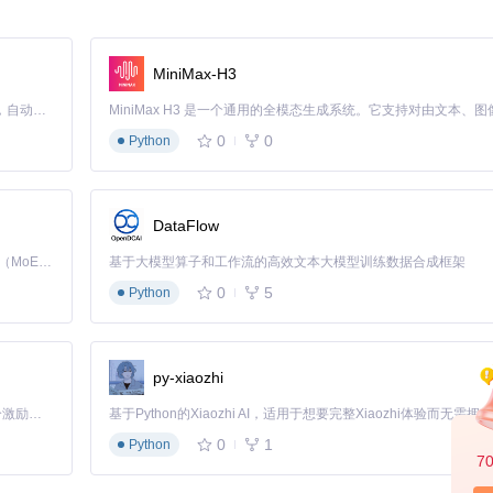
MiniMax-H3
Claude Code 的开源替代方案。连接任意大模型，编辑代码，运行命令，自动验证 — 全自动执行。用 Rust 构建，极致性能。 ｜ An open-source alternative to Claude Code. Connect any LLM, edit code, run commands, and verify changes — autonomously. Built in Rust for speed. Get Started
理缓慢等问题？MemoAI的智能转录引擎为你带来了全新的体验。
0
0
Python
位、识别准确率低的情况，尤其是对于专业术语和复杂句式的识别效果不
时调整音频与文字的对应关系，确保时间戳的准确性。同时，内置的专业术语
DataFlow
内，专业术语识别准确率达到98%，整体转录效率较传统工具提升了150%
Kimi K3 是Kimi能力最强的模型：这是一个拥有 2.8 万亿参数的混合专家（MoE）模型，具备原生视觉理解能力，并支持 100 万 token 的上下文窗口。
基于大模型算子和工作流的高效文本大模型训练数据合成框架
3等。 2️⃣ 在转录设置中，根据内容类型选择相应的领域模式，如学术、科技、
0
5
Python
。
py-xiaozhi
oAI的多引擎翻译系统为你提供了全面的解决方案。
「源启盛夏」暑期校园开发者成长计划旨在激活校园开源力量，通过积分激励、认证扶持、资源倾斜等形式，引导高校组织和开发者完成「入驻 — 建项目 — 做贡献 — 获认证 — 得资源」的完整闭环。无论你是想带领社团入驻平台的组织者，还是希望用代码贡献证明自己的开发者，都能在这里找到属于你的成长路径。
翻译引擎难以满足多样化的需求，且翻译后的格式容易出现错乱。
0
1
Python
话优化的基础翻译引擎、专注于文学作品的文艺翻译引擎以及擅长技术文档
7
原文一致。