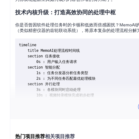
技术内核升级：打造高效协同的处理中枢
你是否曾因软件处理任务时的卡顿和低效而倍感困扰？MemoAI
（类似精密仪器的齿轮联动系统），将原本复杂的处理流程分解
timeline

    title MemoAI处理流程时间线

    section 任务接收

        0s : 用户输入任务请求

    section 智能分配

        1s : 任务分发器分析任务类型

        2s : 为不同任务匹配最优处理模块

    section 并行处理

        3s : 各模块同时启动处理

        10s : 视频转录模块完成初步处理

        15s : 翻译模块开始分段翻译

    section 结果整合

        20s : 结果聚合器汇总处理结果

这种架构使得各个功能模块能够像精密仪器的齿轮一样协同工作
热门项目推荐
相关项目推荐
源情况，动态分配计算资源，避免了资源浪费和任务拥堵，让每