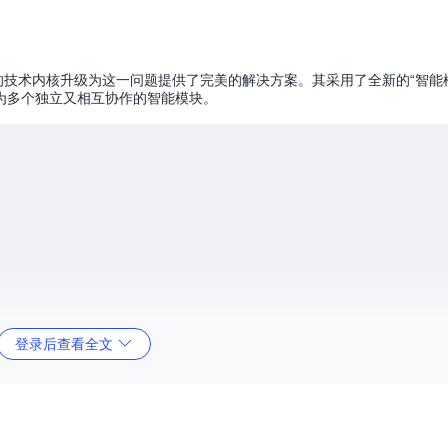
的技术内核升级为这一问题提供了完美的解决方案。其采用了全新的“智能
为多个独立又相互协作的智能模块。
登录后查看全文
，大幅提升了整体处理效率。当处理多个任务时，智能调度系统会根据任
一个任务都能以最优的方式得到处理。