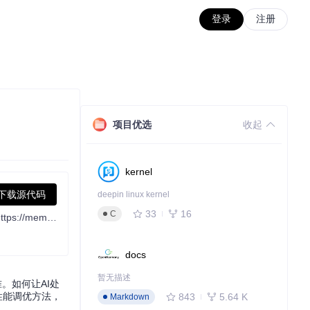
登录
注册
项目优选
收起
kernel
下载源代码
deepin linux kernel
33
16
C
YouTube、播客、本地音频视频轻松转文字、字幕翻译、语音合成，还可以由多种 AI 模型提炼内容精华总结，生成思维导图。 官网：https://memo.ac/
docs
暂无描述
。如何让AI处
性能调优方法，
843
5.64 K
Markdown