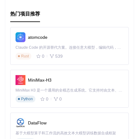
热门项目推荐
atomcode
Claude Code 的开源替代方案。连接任意大模型，编辑代码，运行命令，自动验证 — 全自动执行。用 Rust 构建，极致性能。 ｜ An open-source alternative to Claude Code. Connect any LLM, edit code, run commands, and verify changes — autonomously. Built in Rust for speed. Get Started
0
539
Rust
MiniMax-H3
MiniMax H3 是一个通用的全模态生成系统。它支持对由文本、图像、视频和音频组成的多模态上下文进行统一理解，并能生成分辨率高达 2K、时长可达 15 秒的带原生立体声音频的视频。得益于面向任务泛化的系统设计，H3 在预训练阶段就已具备广泛的多模态上下文理解与生成能力，能够出色地执行复杂的多模态指令。
0
0
Python
DataFlow
基于大模型算子和工作流的高效文本大模型训练数据合成框架