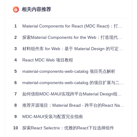
提供一致性更强的设计风格。
多设备兼容
- 支持响应式布局，适应不同屏幕尺寸的设
相关内容推荐
备。
1
Material Components for React (MDC React)：打造现代化的React应用
项目特点
2
探索Material Components for the Web：打造现代化Web应用的利器
直观的 API
- 采用 React 的组件化模式，易于理解和使用。
可定制的主题
- 支持默认主题以及自定义 Sass 和 CSS 自
3
材料组件库 for Web：基于 Material Design 的可定制化 UI 组件
定义属性主题，轻松调整应用色彩方案。
全面的组件覆盖
- 提供了从按钮到卡片等多种 Material Desi
4
React MDC Web 项目教程
gn 组件，满足多样化需求。
轻量级
- 不依赖于 MDC 的基础类，减少项目体积。
5
material-components-web-catalog 项目亮点解析
持续维护
- 开源项目处于活跃维护状态，保证了长期的支持
6
material-components-web-catalog 的项目扩展与二次开发
与更新。
通过 React-MDC，您可以享受到 Material Design 的魅力，同
7
如何借助MDC-MAUI实现跨平台Material Design组件库的高效开发？
时充分利用 React 的强大功能。要了解更多详细信息，可以访
问
官方文档站点
，查看示例和使用说明。
8
推荐开源项目：Material Bread - 跨平台的React Native材料设计组件库
立即安装并尝试使用
npm install --save react-mdc-we
9
MDC-MAUI安装与配置完全指南
b
，让您的应用焕发出 Material Design 的光彩吧！
10
探索React Selectrix：优雅的React下拉选择组件