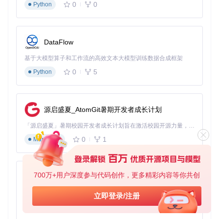
0
0
Python
核心算法模块的工作原理
InferCNV包含多个协同工作的算法模块，每个模块负责特定的
分析任务：
DataFlow
数据预处理模块 [R/data.R]
基于大模型算子和工作流的高效文本大模型训练数据合成框架
该模块负责原始表达矩阵的标准化和质量控制，主要步骤包
0
5
Python
括：
基因表达量的对数转换
去除低表达基因
源启盛夏_AtomGit暑期开发者成长计划
细胞间表达量的标准化
「源启盛夏」暑期校园开发者成长计划旨在激活校园开源力量，通过积分激励、认证扶持、资源倾斜等形式，引导高校组织和开发者完成「入驻 — 建项目 — 做贡献 — 获认证 — 得资源」的完整闭环。无论你是想带领社团入驻平台的组织者，还是希望用代码贡献证明自己的开发者，都能在这里找到属于你的成长路径。
异常值检测与过滤
0
1
Markdown
关键参数推荐：
最小表达基因数：每个细胞至少表达200个基因
最小细胞数：每个基因至少在3个细胞中表达
700万+用户深度参与代码创作，更多精彩内容等你共创
py-xiaozhi
标准化方法：推荐使用"median"或"quantile"方法
隐马尔可夫模型模块 [R/inferCNV_HMM.R]
基于Python的Xiaozhi AI，适用于想要完整Xiaozhi体验而无需拥有专用硬件的用户。
立即登录/注册
HMM模块是InferCNV的核心，用于识别染色体上的CNV区
0
1
Python
域。其工作原理是：