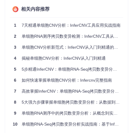
🔬
研究小贴士
：CNV与基因突变的主要区别在于，CNV涉及
相关内容推荐
大片段基因组改变（通常>1kb），而基因突变主要指单个或少
数碱基的改变。在肿瘤发生发展过程中，CNV往往先于基因突
变出现。
1
7天精通单细胞CNV分析：InferCNV工具应用实战指南
单细胞CNV分析与传统方法的本质差异
2
单细胞RNA测序拷贝数变异检测：InferCNV工具从入门到精通
传统CNV检测方法（如array CGH、全基因组测序）通常基于
3
单细胞CNV分析新范式：InferCNV从入门到精通的实战指南
bulk 组织样本，得到的是群体细胞的平均CNV信号，无法反映
细胞间的异质性。相比之下，单细胞CNV分析具有以下优势：
4
揭秘单细胞CNV分析：InferCNV从入门到精通
特征
传统 bulk 分析
单细胞分析
5
5步精通InferCNV：单细胞RNA-Seq拷贝数变异分析实战指南
分辨率
群体平均水平
单细胞水平
6
如何快速掌握单细胞CNV分析：Infercnv完整指南
异质性
无法区分亚克隆
可识别稀有亚克隆
检测
7
高效掌握InferCNV：单细胞RNA-Seq拷贝数变异分析实战指南
样本需
需大量细胞
单个细胞即可
8
5大强力步骤掌握单细胞拷贝数变异分析：从数据到可视化的完整指南
求量
检测灵
低（需>20%细胞携带
高（可检测单个细胞
9
单细胞RNA测序中的拷贝数变异分析：从概念到实战的完整指南
敏度
相同CNV）
的CNV）
10
单细胞RNA-Seq拷贝数变异分析实战指南：基于InferCNV的实践应用
🧬
研究小贴士
：单细胞CNV分析面临的主要挑战是技术噪声