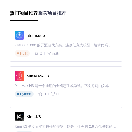
较高，包括扩增偏倚和 dropout 事件。选择合适的降噪算法对
提高分析可靠性至关重要。
热门项目推荐
相关项目推荐
技术原理：InferCNV如何实现单细胞水平的CN
V推断
atomcode
CNV检测的生物学基础与算法框架
Claude Code 的开源替代方案。连接任意大模型，编辑代码，运行命令，自动验证 — 全自动执行。用 Rust 构建，极致性能。 ｜ An open-source alternative to Claude Code. Connect any LLM, edit code, run commands, and verify changes — autonomously. Built in Rust for speed. Get Started
InferCNV的核心原理基于"基因剂量效应"——基因拷贝数的改
0
536
Rust
变会导致相应mRNA表达水平的变化。当某一染色体区域发生
扩增时，该区域的基因表达水平通常会上升；而发生缺失时，
表达水平则会下降。
InferCNV采用三步分析框架实现CNV推断：
MiniMax-H3
数据标准化
：消除测序深度、基因长度等技术因素影响
MiniMax H3 是一个通用的全模态生成系统。它支持对由文本、图像、视频和音频组成的多模态上下文进行统一理解，并能生成分辨率高达 2K、时长可达 15 秒的带原生立体声音频的视频。得益于面向任务泛化的系统设计，H3 在预训练阶段就已具备广泛的多模态上下文理解与生成能力，能够出色地执行复杂的多模态指令。
背景校正
：以正常细胞为参照，计算肿瘤细胞的相对表达
0
0
Python
偏差
分段与平滑
：通过隐马尔可夫模型（HMM）识别CNV区域
边界
Kimi-K3
📊
研究小贴士
：InferCNV默认假设正常细胞群体的基因表达
水平呈正态分布，因此选择高质量的正常细胞参照组对分析结
Kimi K3 是Kimi能力最强的模型：这是一个拥有 2.8 万亿参数的混合专家（MoE）模型，具备原生视觉理解能力，并支持 100 万 token 的上下文窗口。
果的准确性至关重要。