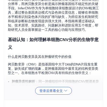
分辨率，而拷贝数变异分析是揭示肿瘤基因组不稳定性的关键
手段。InferCNV作为专为单细胞转录组数据设计的CNV检测工
具，通过整合基因表达模式与染色体位置信息，能够在单细胞
水平精准识别染色体片段的扩增与缺失，为癌症发生机制研究
和临床诊断标志物发现提供强大支持。本指南将通过基础认
知、技术原理、实践路径、问题解决和进阶应用五个维度，帮
助研究人员全面掌握这一工具的核心功能与应用技巧。
基础认知：如何理解单细胞CNV分析的生物学意
义
什么是拷贝数变异及其在肿瘤研究中的价值
拷贝数变异（CNV）是指基因组中大于1kb的DNA片段发生重
复、缺失或扩增的现象，是肿瘤基因组中最常见的结构变异类
型之一。在单细胞水平检测CNV具有特殊的生物学意义：
肿瘤异质性解析
：同一肿瘤组织中不同细胞的CNV图谱差异
反映了肿瘤的克隆演化过程
登录后查看全文
早期诊断标志物
：特定染色体区域的CNV模式可作为癌症早
期诊断的分子指标
治疗耐药机制
：CNV驱动的癌基因扩增常与靶向治疗耐药相
关