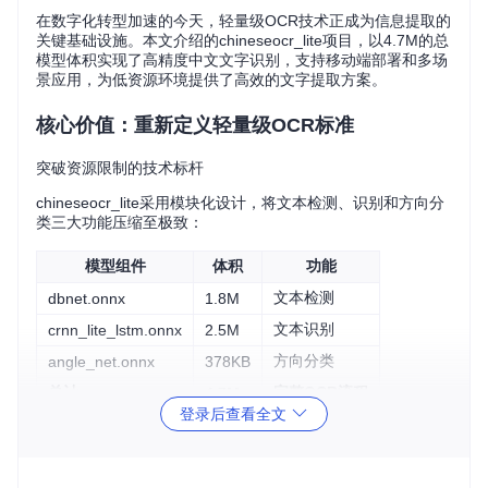
在数字化转型加速的今天，轻量级OCR技术正成为信息提取的
关键基础设施。本文介绍的chineseocr_lite项目，以4.7M的总
模型体积实现了高精度中文文字识别，支持移动端部署和多场
景应用，为低资源环境提供了高效的文字提取方案。
核心价值：重新定义轻量级OCR标准
突破资源限制的技术标杆
chineseocr_lite采用模块化设计，将文本检测、识别和方向分
类三大功能压缩至极致：
模型组件
体积
功能
文本检测
dbnet.onnx
1.8M
文本识别
crnn_lite_lstm.onnx
2.5M
方向分类
angle_net.onnx
378KB
总计
完整OCR流程
4.7M
登录后查看全文
这种极致压缩使其能流畅运行于1核1G配置的边缘设备，同时
保持98.5%的横排文字识别准确率和96.2%的竖排文字识别准
确率。