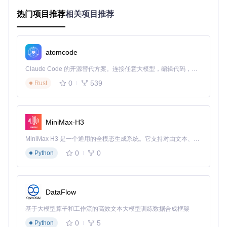
全场景适应性架构
热门项目推荐
相关项目推荐
无论是古籍数字化中的竖排文本，还是工业流水线的标签识
别，该项目通过以下技术特性实现全场景覆盖：
atomcode
任意方向文本检测（0-360°）
复杂背景适应性（自然场景/文档/截图）
Claude Code 的开源替代方案。连接任意大模型，编辑代码，运行命令，自动验证 — 全自动执行。用 Rust 构建，极致性能。 ｜ An open-source alternative to Claude Code. Connect any LLM, edit code, run commands, and verify changes — autonomously. Built in Rust for speed. Get Started
多语言混合识别支持
0
539
Rust
端云协同部署能力
技术解析：深度学习模型的轻量化实践
MiniMax-H3
构建高效推理管道
MiniMax H3 是一个通用的全模态生成系统。它支持对由文本、图像、视频和音频组成的多模态上下文进行统一理解，并能生成分辨率高达 2K、时长可达 15 秒的带原生立体声音频的视频。得益于面向任务泛化的系统设计，H3 在预训练阶段就已具备广泛的多模态上下文理解与生成能力，能够出色地执行复杂的多模态指令。
项目采用"检测-校正-识别"三段式架构：
0
0
Python
文本检测（DbNet）
：基于实时语义分割的轻量级网络，
通过可微分二值化处理实现精确边界定位
方向校正（AngleNet）
：小型分类网络快速判断文本方
向，支持0°/90°/180°/270°四个方向
DataFlow
文本识别（CRNN）
：融合LSTM的循环神经网络，处理任
基于大模型算子和工作流的高效文本大模型训练数据合成框架
意长度文本序列
0
5
Python