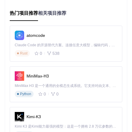
1. 环境检查与准备
操作目的
：验证Docker环境是否满足部署要求
热门项目推荐
相关项目推荐
# 检查Docker版本，确保≥20.10
docker --version

atomcode
# 检查Docker Compose版本，确保≥2.0
Claude Code 的开源替代方案。连接任意大模型，编辑代码，运行命令，自动验证 — 全自动执行。用 Rust 构建，极致性能。 ｜ An open-source alternative to Claude Code. Connect any LLM, edit code, run commands, and verify changes — autonomously. Built in Rust for speed. Get Started
0
538
Rust
预期结果
：命令输出应显示Docker版本号，无错误提示。若未
安装或版本过低，请参考Docker官方文档进行安装/升级。
2. 获取项目代码
MiniMax-H3
操作目的
：克隆NOFX源代码到本地
MiniMax H3 是一个通用的全模态生成系统。它支持对由文本、图像、视频和音频组成的多模态上下文进行统一理解，并能生成分辨率高达 2K、时长可达 15 秒的带原生立体声音频的视频。得益于面向任务泛化的系统设计，H3 在预训练阶段就已具备广泛的多模态上下文理解与生成能力，能够出色地执行复杂的多模态指令。
0
0
Python
# 克隆项目仓库
git 
clone
 https://gitcode.com/gh_mirrors/nof/nofx

# 进入项目目录
Kimi-K3
cd
Kimi K3 是Kimi能力最强的模型：这是一个拥有 2.8 万亿参数的混合专家（MoE）模型，具备原生视觉理解能力，并支持 100 万 token 的上下文窗口。
预期结果
：本地生成nofx目录，包含完整项目文件结构。