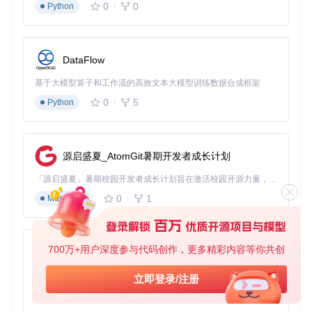
0
0
Python
🔴
重要提示
：确保网络通畅，克隆过程可能需要几分钟时
间，取决于网络速度。
3. 服务启动与后台运行
DataFlow
操作目的
：使用Docker Compose一键启动所有服务组件
基于大模型算子和工作流的高效文本大模型训练数据合成框架
0
5
Python
# 后台启动所有服务，-d表示detached模式
源启盛夏_AtomGit暑期开发者成长计划
预期结果
：终端将显示服务启动过程，最终输出类似以下内
容：
「源启盛夏」暑期校园开发者成长计划旨在激活校园开源力量，通过积分激励、认证扶持、资源倾斜等形式，引导高校组织和开发者完成「入驻 — 建项目 — 做贡献 — 获认证 — 得资源」的完整闭环。无论你是想带领社团入驻平台的组织者，还是希望用代码贡献证明自己的开发者，都能在这里找到属于你的成长路径。
0
1
Markdown
Creating network nofx_default ... done

Creating nofx_backend_1   ... done

4. 服务状态验证
700万+用户深度参与代码创作，更多精彩内容等你共创
py-xiaozhi
操作目的
：确认所有容器正常运行
基于Python的Xiaozhi AI，适用于想要完整Xiaozhi体验而无需拥有专用硬件的用户。
立即登录/注册
0
1
Python
# 查看容器运行状态