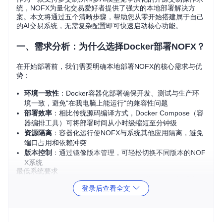
统，NOFX为量化交易爱好者提供了强大的本地部署解决方
案。本文将通过五个清晰步骤，帮助您从零开始搭建属于自己
的AI交易系统，无需复杂配置即可快速启动核心功能。
一、需求分析：为什么选择Docker部署NOFX？
在开始部署前，我们需要明确本地部署NOFX的核心需求与优
势：
环境一致性
：Docker容器化部署确保开发、测试与生产环
境一致，避免"在我电脑上能运行"的兼容性问题
部署效率
：相比传统源码编译方式，Docker Compose（容
器编排工具）可将部署时间从小时级缩短至分钟级
资源隔离
：容器化运行使NOFX与系统其他应用隔离，避免
端口占用和依赖冲突
版本控制
：通过镜像版本管理，可轻松切换不同版本的NOF
X系统
最低系统要求
操作系统：Linux/macOS/Windows（推荐Linux内核系统）
登录后查看全文
硬件配置：4GB RAM，20GB可用磁盘空间
软件依赖：Docker 20.10+ 和 Docker Compose 2.0+
🟡
注意事项
：Windows用户需启用WSL2功能，macOS用