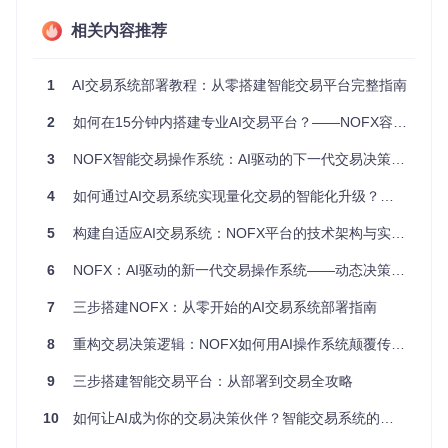
户需确保Docker Desktop版本≥4.0
相关内容推荐
二、方案设计：Docker Compose部署架构
1
AI交易系统部署教程：从零搭建智能交易平台完整指南
NOFX采用多容器架构设计，通过Docker Compose实现服务
编排。核心组件包括：
2
如何在15分钟内搭建专业AI交易平台？——NOFX容器化部署指南
3
NOFX智能交易操作系统：AI驱动的下一代交易决策引擎
nofx/

├── docker-compose.yml        # 服务编排配置

4
如何通过AI交易系统实现量化交易的智能化升级？探索NOFX智能策略平台的核心价值与实践路径
├── Dockerfile.railway        # 后端服务镜像构建文件

├── docker/

│   ├── Dockerfile.backend    # 后端API服务

5
构建自适应AI交易系统：NOFX平台的技术架构与实践应用
6
NOFX：AI驱动的新一代交易操作系统——动态决策中枢重构量化投资逻辑
部署方案将启动三个关键服务：
7
三步搭建NOFX：从零开始的AI交易系统部署指南
后端API服务
：处理核心业务逻辑，提供RESTful接口
8
重构交易决策逻辑：NOFX如何用AI操作系统颠覆传统量化投资范式
前端Web界面
：基于React的用户操作平台
数据存储服务
：内置数据库与缓存系统
9
三步搭建智能交易平台：从部署到交易全攻略
三、实施步骤：从环境检查到服务启动
10
如何让AI成为你的交易决策伙伴？智能交易系统的实战落地指南