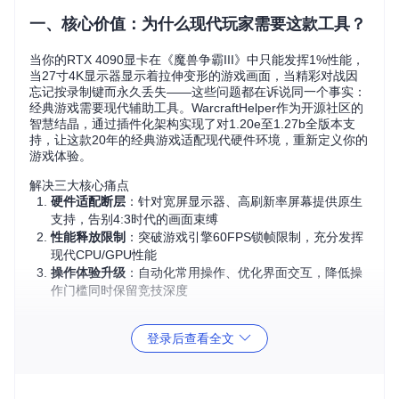
一、核心价值：为什么现代玩家需要这款工具？
当你的RTX 4090显卡在《魔兽争霸III》中只能发挥1%性能，
当27寸4K显示器显示着拉伸变形的游戏画面，当精彩对战因
忘记按录制键而永久丢失——这些问题都在诉说同一个事实：
经典游戏需要现代辅助工具。WarcraftHelper作为开源社区的
智慧结晶，通过插件化架构实现了对1.20e至1.27b全版本支
持，让这款20年的经典游戏适配现代硬件环境，重新定义你的
游戏体验。
解决三大核心痛点
硬件适配断层
：针对宽屏显示器、高刷新率屏幕提供原生
支持，告别4:3时代的画面束缚
性能释放限制
：突破游戏引擎60FPS锁帧限制，充分发挥
现代CPU/GPU性能
操作体验升级
：自动化常用操作、优化界面交互，降低操
作门槛同时保留竞技深度
二、场景化方案：三步解决你的实际游戏困扰
登录后查看全文
画面拉伸变形？宽屏适配方案一键解决
传统显示器与现代显示器的冲突
当16:9显示器运行原生4:3比