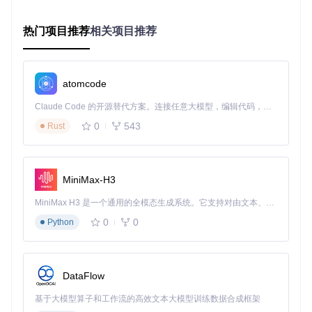
比
显示器比例
例+智能黑边
视野更开阔
例
热门项目推荐
相关项目推荐
UI
界面元素错
自动重排界
血条、小地图、技
适
位
面控件
能栏位置优化
配
atomcode
兼
仅支持标准
自定义分辨
适配2560x1080
容
分辨率
率支持
等特殊分辨率
Claude Code 的开源替代方案。连接任意大模型，编辑代码，运行命令，自动验证 — 全自动执行。用 Rust 构建，极致性能。 ｜ An open-source alternative to Claude Code. Connect any LLM, edit code, run commands, and verify changes — autonomously. Built in Rust for speed. Get Started
性
0
543
Rust
高配置电脑玩魔兽仍卡顿？性能优化四件套
性能瓶颈分析
即使现代电脑硬件远超魔兽的配置需求，多数玩
家仍会遇到帧率波动、操作延迟等问题。这源于游戏引擎的技
术限制：60FPS锁帧、垂直同步强制开启、输入响应机制老
MiniMax-H3
旧。
MiniMax H3 是一个通用的全模态生成系统。它支持对由文本、图像、视频和音频组成的多模态上下文进行统一理解，并能生成分辨率高达 2K、时长可达 15 秒的带原生立体声音频的视频。得益于面向任务泛化的系统设计，H3 在预训练阶段就已具备广泛的多模态上下文理解与生成能力，能够出色地执行复杂的多模态指令。
优化方案实施
：
0
0
Python
解锁帧率上限
：在[Performance]段设置FPSLimit=144
（根据显示器刷新率调整）
关闭垂直同步
：设置VSync=0，减少画面延迟
DataFlow
启用输入优化
：InputDelayFix=1，降低鼠标点击到单位响
应的延迟
基于大模型算子和工作流的高效文本大模型训练数据合成框架
禁用不必要特效
：在游戏设置中关闭"水面反射"和"纹理动