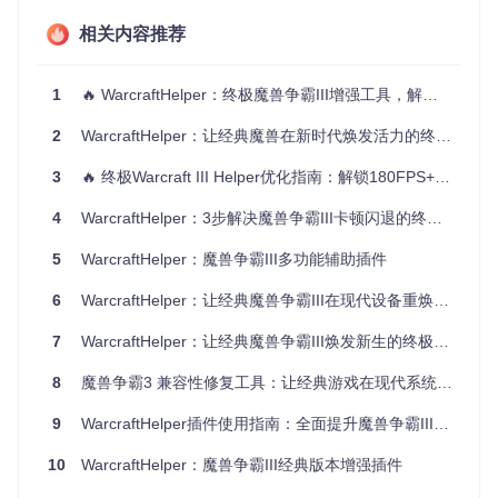
例的魔兽时，画面会被强制拉伸导致单位变形——英雄头像变
成椭圆形，建筑比例失调。WarcraftHelper的宽屏适配功能通
相关内容推荐
过智能黑边、等比缩放和UI重排技术，完美解决这一问题。
实施步骤
：
1
🔥 WarcraftHelper：终极魔兽争霸III增强工具，解锁宽屏/高帧率/高清体验指南
打开游戏根目录下的WarcraftHelper.ini配置文件
2
WarcraftHelper：让经典魔兽在新时代焕发活力的终极解决方案
定位到[Widescreen]配置段，设置Enabled=1
根据显示器比例设置AspectRatio参数（16:9/16:10/21:9）
3
🔥 终极Warcraft III Helper优化指南：解锁180FPS+修复技能CD显示与鼠标指针问题
设置目标分辨率（如1920x1080）并启用FixUI=1
保存文件后按F7刷新游戏窗口生效
4
WarcraftHelper：3步解决魔兽争霸III卡顿闪退的终极方案
💡 技巧：21:9超宽屏用户可额外设置WideView=1，获得比标
5
WarcraftHelper：魔兽争霸III多功能辅助插件
准宽屏更广阔的战场视野，在《DOTA》类地图中获得战略优
势。
6
WarcraftHelper：让经典魔兽争霸III在现代设备重焕光彩
宽屏配置对比表
7
WarcraftHelper：让经典魔兽争霸III焕发新生的终极解决方案
配
8
魔兽争霸3 兼容性修复工具：让经典游戏在现代系统重生
置
WarcraftHel
传统方式
实际效果差异
per方案
维
9
WarcraftHelper插件使用指南：全面提升魔兽争霸III游戏体验
度
10
WarcraftHelper：魔兽争霸III经典版本增强插件
显
示
强制拉伸至
保持原始比
人物建筑不变形，