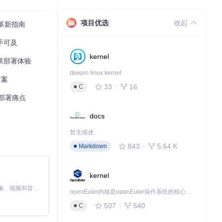
相比，其采用的
项目优选
收起
具革新指南
触手可及
配置路径，并关联启
kernel
苹果部署体验
deepin linux kernel
方案
33
16
C
部署痛点
docs
暂无描述
843
5.64 K
Markdown
每周新增15+硬
kernel
MiniMax H3 是一个通用的全模态生成系统。它支持对由文本、图像、视频和音频组成的多模态上下文进行统一理解，并能生成分辨率高达 2K、时长可达 15 秒的带原生立体声音频的视频。得益于面向任务泛化的系统设计，H3 在预训练阶段就已具备广泛的多模态上下文理解与生成能力，能够出色地执行复杂的多模态指令。
openEuler内核是openEuler操作系统的核心，既是系统性能与稳定性的基石，也是连接处理器、设备与服务的桥梁。
507
540
C