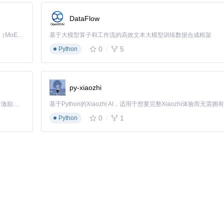
键采集系统信息，包含ACPI表、PCI设备列表及BIOS设置快照。
DataFlow
ON格式报告解析。
Kimi K3 是Kimi能力最强的模型：这是一个拥有 2.8 万亿参数的混合专家（MoE）模型，具备原生视觉理解能力，并支持 100 万 token 的上下文窗口。
基于大模型算子和工作流的高效文本大模型训练数据合成框架
d successfully"绿色验证提示，且ACPI目录与报告路径均显示对勾图标。
0
5
Python
py-xiaozhi
「源启盛夏」暑期校园开发者成长计划旨在激活校园开源力量，通过积分激励、认证扶持、资源倾斜等形式，引导高校组织和开发者完成「入驻 — 建项目 — 做贡献 — 获认证 — 得资源」的完整闭环。无论你是想带领社团入驻平台的组织者，还是希望用代码贡献证明自己的开发者，都能在这里找到属于你的成长路径。
置
0
1
Python
- macOS Tahoe 26
显输出
3
NVIDIA独显设备，工具会自动添加SSDT-DDGPU禁用补丁，并配置