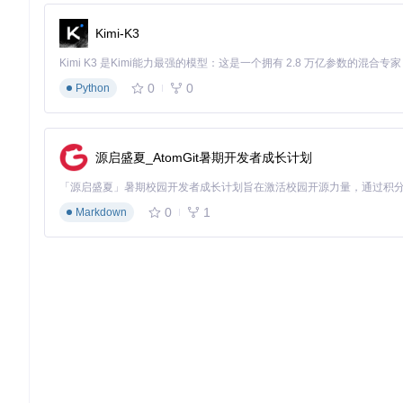
自动报告生成
：通过"Export Hardware Report"功能一
Kimi-K3
手动报告导入
：支持HWiNFO、AIDA64等工具生成的XML/JS
成功验证指标：硬件报告加载后显示"Hardware report loade
0
0
Python
3.2 执行阶段：兼容性分析与配置定制
源启盛夏_AtomGit暑期开发者成长计划
硬件兼容性矩阵
：
硬件组件
支持状态
推荐配
0
1
Markdown
✅ 完全支持
AMD Ryzen 7 5800X
macOS Big Sur 11.6 
❌ 不支持
禁用独立显卡，使用核
NVIDIA RTX 3060
✅ 完全支持
配置Audio Layout ID: 
Realtek ALC897
配置定制界面提供ACPI补丁管理、内核扩展配置等高级选项。针对
备。
3.3 验证阶段：EFI生成与部署测试