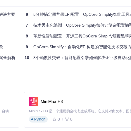
集，包括CPU指令集支持、PCI设备树结构及ACPI表信息。与传统工具
程解决方案
6
5分钟搞定黑苹果EFI配置：OpCore Simplify智能工
7
技术民主化浪潮：OpCore Simplify如何让复杂配置
到Intel UHD Graphics时，会自动触发平台ID 0900A53E的
8
革新性智能配置：开源工具OpCore Simplify颠覆黑
复杂
9
OpCore-Simplify：自动化EFI构建的智能化技术突破
自动化工具
方案全解析
10
3个颠覆性突破：智能配置引擎如何解决企业级自动化
设备
 10.15-24
MiniMax-H3
。其中规则引擎层通过JSON格式的硬件配置数据库实现动态更新，平均
Claude Code 的开源替代方案。连接任意大模型，编辑代码，运行命令，自动验证 — 全自动执行。用 Rust 构建，极致性能。 ｜ An open-source alternative to Claude Code. Connect any LLM, edit code, run commands, and verify changes — autonomously. Built in Rust for speed. Get Started
0
0
Python