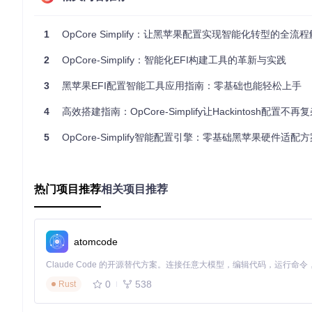
通过深度系统扫描技术，工具能在30秒内完成128项硬件参数的采
多源数据融合算法将硬件识别准确率提升至99.1%。
1
OpCore Simplify：让黑苹果配置实现智能化转型的全流
📊 决策树配置模型
2
OpCore-Simplify：智能化EFI构建工具的革新与实践
内置12层决策树结构，包含超过10万条硬件-配置映射规则。例如，当检测
用framebuffer-patch-enable等必要参数。
3
黑苹果EFI配置智能工具应用指南：零基础也能轻松上手
2.2 核心技术参数对比
4
高效搭建指南：OpCore-Simplify让Hackintosh配置不再
技术指标
传统手动配置
同类
OpCore Simplify
配置完成耗时
15分钟
220分钟
45分钟
5
OpCore-Simplify智能配置引擎：零基础黑苹果硬件适配
参数准确率
98.7%
65.3%
82.6%
硬件支持范围
1200+设备
依赖用户知识
850+
热门项目推荐
相关项目推荐
版本兼容性
需手动适配
macOS 10.13-26
macOS
2.3 系统架构的创新设计
atomcode
采用分层模块化架构，包含硬件抽象层、规则引擎层和配置生成层
件支持规则，确保对最新硬件的快速适配。
三、实践指南：智能配置的最佳实践
0
538
Rust
3.1 准备阶段：硬件数据采集