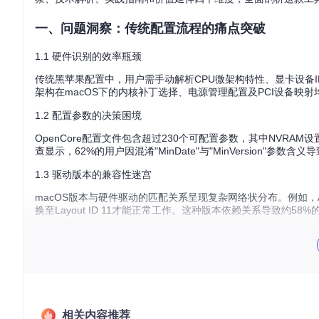
一、问题洞察：传统配置流程的痛点突破
1.1 硬件识别的效率瓶颈
传统黑苹果配置中，用户需手动解析CPU微架构特性、显卡设备ID及声卡
架构在macOS下的内核补丁选择、电源管理配置及PCI设备映
1.2 配置参数的决策困境
OpenCore配置文件包含超过230个可配置参数，其中NVRA
查显示，62%的用户因混淆"MinDate"与"MinVersion"参数
1.3 驱动版本的兼容性迷宫
macOS版本与硬件驱动的匹配关系呈现复杂网络状分布。例如，AppleALC
换至Layout ID 11才能正常工作。这种版本依赖关系导致约5
二、技术解析：智能配置引擎的架构解密
2.1 动态适配引擎的工作原理
相关内容推荐
🔍 硬件特征提取模块