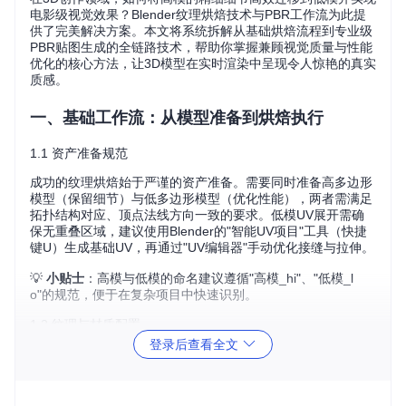
电影级视觉效果？Blender纹理烘焙技术与PBR工作流为此提
供了完美解决方案。本文将系统拆解从基础烘焙流程到专业级
PBR贴图生成的全链路技术，帮助你掌握兼顾视觉质量与性能
优化的核心方法，让3D模型在实时渲染中呈现令人惊艳的真实
质感。
一、基础工作流：从模型准备到烘焙执行
1.1 资产准备规范
成功的纹理烘焙始于严谨的资产准备。需要同时准备高多边形
模型（保留细节）与低多边形模型（优化性能），两者需满足
拓扑结构对应、顶点法线方向一致的要求。低模UV展开需确
保无重叠区域，建议使用Blender的"智能UV项目"工具（快捷
键U）生成基础UV，再通过"UV编辑器"手动优化接缝与拉伸。
💡
小贴士
：高模与低模的命名建议遵循"高模_hi"、"低模_l
o"的规范，便于在复杂项目中快速识别。
1.2 纹理与材质配置
登录后查看全文
在"图像编辑器"中创建烘焙目标图像，建议设置如下参数：
格式：PNG（支持透明通道）
分辨率：游戏模型常用2048×2048，影视模型可设为4096×