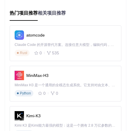
块或细节丢失，需检查：
高模与低模位置是否对齐（使用Ctrl+P执行"包裹到高模"）
热门项目推荐
相关项目推荐
UV是否存在重叠区域（在UV编辑器启用"重叠显示"）
cages 距离是否覆盖高模所有细节
atomcode
二、PBR贴图生成：技术原理与制作流程
Claude Code 的开源替代方案。连接任意大模型，编辑代码，运行命令，自动验证 — 全自动执行。用 Rust 构建，极致性能。 ｜ An open-source alternative to Claude Code. Connect any LLM, edit code, run commands, and verify changes — autonomously. Built in Rust for speed. Get Started
2.1 PBR贴图系统解析
0
535
Rust
PBR（基于物理的渲染）通过多张贴图协同模拟真实世界的光
线与材质交互，核心贴图包括：
贴图类
数据性
常见分辨
MiniMax-H3
作用原理
型
质
率
MiniMax H3 是一个通用的全模态生成系统。它支持对由文本、图像、视频和音频组成的多模态上下文进行统一理解，并能生成分辨率高达 2K、时长可达 15 秒的带原生立体声音频的视频。得益于面向任务泛化的系统设计，H3 在预训练阶段就已具备广泛的多模态上下文理解与生成能力，能够出色地执行复杂的多模态指令。
颜色数
记录基础色，不含光照
2048×20
反照率
据
信息
48
0
0
Python
矢量数
2048×20
法线
模拟表面凹凸细节
据
48
灰度数
Kimi-K3
1024×10
粗糙度
控制高光模糊程度
据
24
Kimi K3 是Kimi能力最强的模型：这是一个拥有 2.8 万亿参数的混合专家（MoE）模型，具备原生视觉理解能力，并支持 100 万 token 的上下文窗口。
灰度数
1024×10