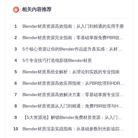
4096
相关内容推荐
色彩空间：非颜色数据（如法线、粗糙度）需设置为"非颜
色"模式
1
Blender材质资源高效指南：从入门到精通的实用手册
材质配置需为低模创建Principled BSDF节点树，并将新建纹
理图像指定到对应通道。关键节点连接逻辑可参考源码
script
2
Blender材质资源完全指南：零基础掌握免费PBR纹理与HDRI环境贴图高效管理技巧
s/startup/bl_ui/properties_material.py
中定义的材质属性面板
实现。
3
5个核心资源让你的Blender作品提升真实感：从材质到光照的全流程指南
1.3 烘焙参数调试
4
5个专业技巧打造电影级Blender材质
Cycles引擎提供专业烘焙功能，核心参数设置如下：
5
Blender材质系统全解析：从理论到实践的专业指南
参数类别
推荐设置
作用说明
6
Blender材质资源高效应用指南：从PBR纹理到HDRI环境的全面探索
烘焙类型
法线/漫反射/AO
决定烘焙数据类型
7
Blender材质资源高效解决方案：零基础掌握专业渲染的核心资源与工作流
采样数
平衡噪点与渲染时间
256-512
目标
图像纹理
指定烘焙结果存储位置
8
Blender材质资源从入门到精通：免费PBR纹理与HDRI环境贴图全攻略
范围
选中物体
限制烘焙对象范围
9
【5大资源池】解锁Blender免费材质资源：从入门到专业的全流程指南
cages 距离
控制高模包裹范围
0.01-0.1m
10
Blender材质渲染实战指南：从基础参数到光影追踪全流程解析
点击"烘焙"按钮后，根据模型复杂度等待5-20分钟。若出现黑