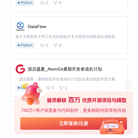
金属度
区分金属/非金属属性
0
0
Python
据
24
灰度数
1024×10
模拟自遮挡阴影
AO
据
24
DataFlow
这些贴图通过节点网络协同工作，其底层实现逻辑可参考
sour
ce/blender/nodes/shader/nodes/node_shader_bsdf_principl
基于大模型算子和工作流的高效文本大模型训练数据合成框架
ed.cc
中的Principled BSDF节点实现。
0
4
Python
2.2 贴图制作全流程
反照率贴图
：
源启盛夏_AtomGit暑期开发者成长计划
选择"漫反射"烘焙类型
取消勾选"直接"和"间接"光照
「源启盛夏」暑期校园开发者成长计划旨在激活校园开源力量，通过积分激励、认证扶持、资源倾斜等形式，引导高校组织和开发者完成「入驻 — 建项目 — 做贡献 — 获认证 — 得资源」的完整闭环。无论你是想带领社团入驻平台的组织者，还是希望用代码贡献证明自己的开发者，都能在这里找到属于你的成长路径。
烘焙后在图像编辑器中调整对比度，确保黑色值不低于5%
0
1
Markdown
法线贴图
：
选择"法线"烘焙类型
700万+用户深度参与代码创作，更多精彩内容等你共创
py-xiaozhi
设置空间为"切线空间"
启用"翻转绿色通道"（针对DirectX规范）
基于Python的Xiaozhi AI，适用于想要完整Xiaozhi体验而无需拥有专用硬件的用户。
立即登录/注册
烘焙后使用"图像→法线强度"调整凹凸效果
0
1
Python
粗糙度/金属度贴图
：