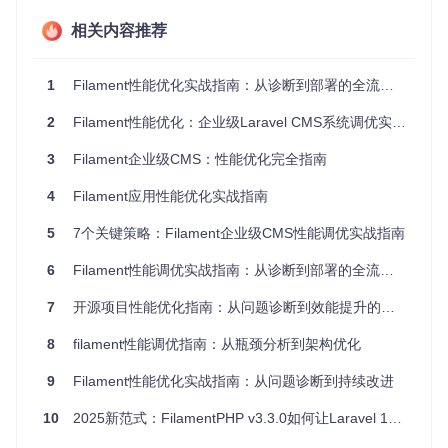
解决方案：优化查询结构，添加适当索引
验证指标：查询执行时间减少50%以上
相关内容推荐
内存占用过高
1
Filament性能优化实战指南：从诊断到部署的全流程优化方案
问题现象：系统频繁出现500错误，服务器负载居高不
下
2
Filament性能优化：企业级Laravel CMS系统调优实战指南
检测方法：使用PHP内存监控工具跟踪内存使用情况
解决方案：优化代码逻辑，减少不必要的内存占用
3
Filament企业级CMS：性能优化完全指南
验证指标：内存使用量降低30%以上
4
Filament应用性能优化实战指南
5
7个关键策略：Filament企业级CMS性能调优实战指南
二、Filament效能倍增实施策略
6
Filament性能调优实战指南：从诊断到部署的全流程方案
实施数据库优化的5个关键动作
7
开源项目性能优化指南：从问题诊断到效能提升的全流程实践
关联数据预加载
// 优化前
8
filament性能调优指南：从瓶颈分析到架构优化
$posts
 = 
Post
::
all
foreach
 (
$posts
as
$post
) {

9
Filament性能优化实战指南：从问题诊断到持续改进
echo
$post
->author->name;

}

10
2025新范式：FilamentPHP v3.3.0如何让Laravel 12文件管理效率提升300%