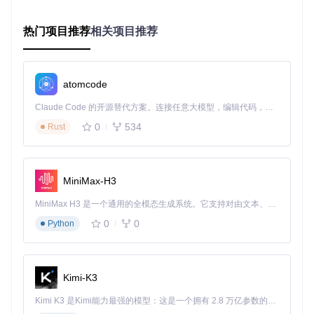
// 优化后
$posts
 = 
Post
::
with
(
'author'
)->
get
热门项目推荐
相关项目推荐
索引优化
// 迁移文件中添加索引
$table
->
index
(
'user_id'
$table
->
fullText
(
'title'
atomcode
查询缓存
Claude Code 的开源替代方案。连接任意大模型，编辑代码，运行命令，自动验证 — 全自动执行。用 Rust 构建，极致性能。 ｜ An open-source alternative to Claude Code. Connect any LLM, edit code, run commands, and verify changes — autonomously. Built in Rust for speed. Get Started
0
534
$users
 = 
Cache
::
remember
(
'active_users'
, 
3600
, function ()
Rust
return
User
::
active
()->
get
();

分页优化
MiniMax-H3
// 使用简单分页替代默认分页
MiniMax H3 是一个通用的全模态生成系统。它支持对由文本、图像、视频和音频组成的多模态上下文进行统一理解，并能生成分辨率高达 2K、时长可达 15 秒的带原生立体声音频的视频。得益于面向任务泛化的系统设计，H3 在预训练阶段就已具备广泛的多模态上下文理解与生成能力，能够出色地执行复杂的多模态指令。
$posts
 = 
Post
::
simplePaginate
(
15
0
0
Python
避免N+1查询问题
// 使用withCount替代循环计数
$categories
 = 
Category
::
withCount
(
'posts'
)->
get
Kimi-K3
实施前端资源优化的4个关键动作
启用Vite构建
Kimi K3 是Kimi能力最强的模型：这是一个拥有 2.8 万亿参数的混合专家（MoE）模型，具备原生视觉理解能力，并支持 100 万 token 的上下文窗口。