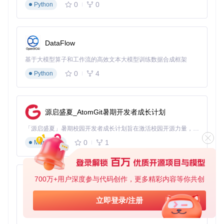
0
0
Python
图片资源优化
// 使用Filament内置图片处理
DataFlow
Image
::
make
(
'avatar'
)->
resize
(
200
, 
200
CSS/JS压缩合并
基于大模型算子和工作流的高效文本大模型训练数据合成框架
0
4
// vite.config.js
Python
export
default
defineConfig
({

build
: {

minify
: 
true
  }

源启盛夏_AtomGit暑期开发者成长计划
「源启盛夏」暑期校园开发者成长计划旨在激活校园开源力量，通过积分激励、认证扶持、资源倾斜等形式，引导高校组织和开发者完成「入驻 — 建项目 — 做贡献 — 获认证 — 得资源」的完整闭环。无论你是想带领社团入驻平台的组织者，还是希望用代码贡献证明自己的开发者，都能在这里找到属于你的成长路径。
延迟加载非关键资源
0
1
Markdown
<
img
src
=
"image.jpg"
loading
=
"lazy"
>
三、Filament性能调优工具支持
700万+用户深度参与代码创作，更多精彩内容等你共创
py-xiaozhi
性能基线建立工具
基于Python的Xiaozhi AI，适用于想要完整Xiaozhi体验而无需拥有专用硬件的用户。
立即登录/注册
0
1
Python
Laravel Telescope