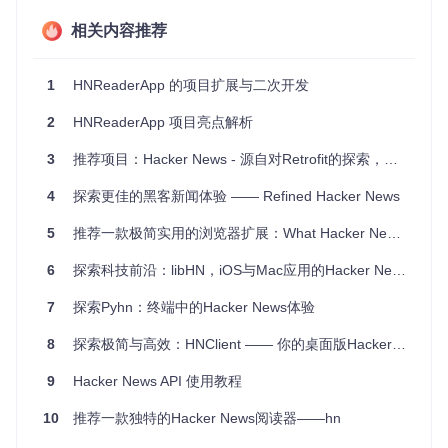
ns板块反馈问题、提出新功能的想法，共同塑造其未来。
相关内容推荐
项目技术分析
HNReaderApp采用了macOS平台上的标准开发工具和技术
1
HNReaderApp 的项目扩展与二次开发
栈，预计其底层可能采用了Swift语言编写，这保证了代码的现
代性和高性能。考虑到其界面展示效果，可以推测开发者巧妙
2
HNReaderApp 项目亮点解析
利用了Apple的UIKit或更加现代化的 SwiftUI框架，确保了应用
在黑暗模式和光明模式下的无缝切换，体现了对用户体验的极
3
推荐项目：Hacker News - 源自对Retrofit的探索，却成为你的日常阅读利器！
致追求。此外，应用与GitHub的紧密集成，展示了开源社区互
动的便捷性。
4
探索更佳的黑客新闻体验 —— Refined Hacker News
项目及技术应用场景
5
推荐一款极简实用的浏览器扩展：What Hacker News Says
6
探索科技前沿：libHN，iOS与Mac应用的Hacker News多功能工具
对于那些每天追踪Hacker News的开发者、创业者和科技爱好
者来说，HNReaderApp提供了一个更为专注、定制化的平
7
探索Pyhn：终端中的Hacker News体验
台。无论是早晨的第一杯咖啡旁，还是午后的休闲时刻，都能
轻松浏览最新、最热的技术新闻和讨论。其应用场景广泛，从
8
探索极简与高效：HNClient —— 你的桌面版Hacker News阅读器
个人的知识管理，到团队的信息共享，甚至可用于科技趋势的
研究与分析，HNReaderApp都是一个不可多得的助手。
9
Hacker News API 使用教程
项目特点
10
推荐一款独特的Hacker News阅读器——hn