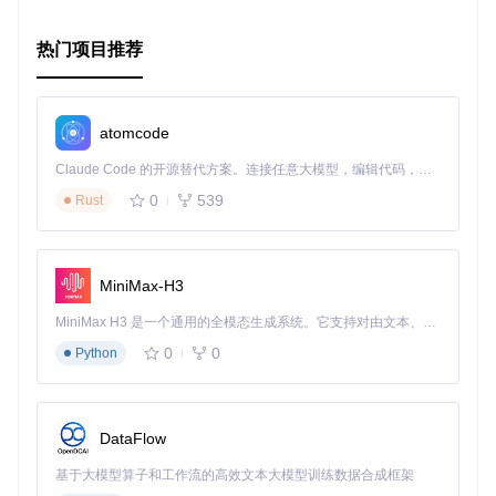
适配性
: 支持macOS系统的暗黑与明亮模式，适应不同用户
偏好。
用户参与
: 直接通过GitHub进行问题反馈与功能建议，形成
热门项目推荐
开发者与用户之间的良性互动。
简约美学
: 简洁明快的UI设计，让阅读变得更加舒适，减少
了视觉干扰，聚焦于内容本身。
atomcode
便捷访问
: 即将上架App Store并可通过Homebrew安装，使
得获取与更新应用极其方便。
Claude Code 的开源替代方案。连接任意大模型，编辑代码，运行命令，自动验证 — 全自动执行。用 Rust 构建，极致性能。 ｜ An open-source alternative to Claude Code. Connect any LLM, edit code, run commands, and verify changes — autonomously. Built in Rust for speed. Get Started
开源精神
: 采用MIT或APACHE 2.0许可证，鼓励技术交流与
再创造，是学习与贡献的绝佳平台。
0
539
Rust
总结
HNReaderApp以它独特的魅力，不仅为macOS用户提供了一
个优雅、高效的Hacker News阅读环境，更通过开源的方式，
MiniMax-H3
搭建了一个技术和创意交流的桥梁。无论你是技术新手，还是
经验丰富的老手，都能在这里找到共鸣，共同打造属于我们自
MiniMax H3 是一个通用的全模态生成系统。它支持对由文本、图像、视频和音频组成的多模态上下文进行统一理解，并能生成分辨率高达 2K、时长可达 15 秒的带原生立体声音频的视频。得益于面向任务泛化的系统设计，H3 在预训练阶段就已具备广泛的多模态上下文理解与生成能力，能够出色地执行复杂的多模态指令。
己的知识探索之旅。立即加入，让我们一起在这个开源的世界
0
0
里，探索技术的无限可能！
Python
DataFlow
基于大模型算子和工作流的高效文本大模型训练数据合成框架