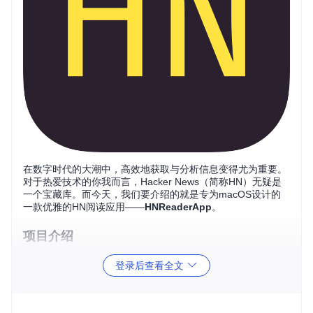
在数字时代的大潮中，高效地获取与分析信息变得尤为重要。
对于热爱技术的你我而言，Hacker News（简称HN）无疑是
一个宝藏库。而今天，我们要介绍的就是专为macOS设计的
一款优雅的HN阅读应用——
HNReaderApp
。
项目介绍
HNReaderApp，正如其名，是一款面向macOS用户的Hacker
登录后查看全文
News专用阅读器。这款应用目前处于公开测试阶段，它邀请
每一位技术爱好者参与到它的成长中来。用户不仅可以体验到
简洁美观的设计，还可以直接通过GitHub的Issue和Discussio