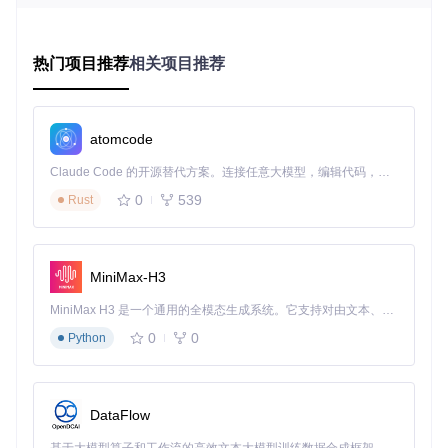
觉层次感。
Gyroscope Detection
：陀螺仪检测，为移动设备提供更
丰富的交互方式。
热门项目推荐
相关项目推荐
这些技术的运用展示了Compose在多平台应用程序中的强大
适应性和创新性。
atomcode
3、项目及技术应用场景
Claude Code 的开源替代方案。连接任意大模型，编辑代码，运行命令，自动验证 — 全自动执行。用 Rust 构建，极致性能。 ｜ An open-source alternative to Claude Code. Connect any LLM, edit code, run commands, and verify changes — autonomously. Built in Rust for speed. Get Started
无论你是喜欢烹饪的家庭主厨，还是寻找新灵感的专业厨师，
0
539
Rust
或者是对新技术感兴趣的研发人员，Recipe App Compose M
ultiplatform 都是理想的选择。你可以通过它发现新的食谱，享
受跨平台一致性带来的便利，并且研究如何在自己的项目中应
用Compose的相关技术。
MiniMax-H3
此外，对于开发者来说，这是一个极好的学习资源，你可以从
MiniMax H3 是一个通用的全模态生成系统。它支持对由文本、图像、视频和音频组成的多模态上下文进行统一理解，并能生成分辨率高达 2K、时长可达 15 秒的带原生立体声音频的视频。得益于面向任务泛化的系统设计，H3 在预训练阶段就已具备广泛的多模态上下文理解与生成能力，能够出色地执行复杂的多模态指令。
中了解如何构建一套完整的、与平台无关的UI系统。
0
0
Python
4、项目特点
跨平台兼容
：支持Android、iOS、桌面和Web，覆盖广泛
DataFlow
用户群体。
丰富的交互体验
：借助现代UI技术如Heor Animation和Coll