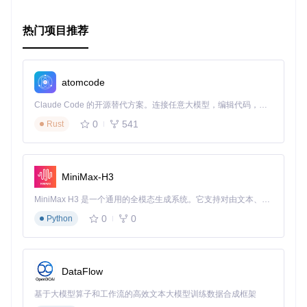
热门项目推荐
atomcode
Claude Code 的开源替代方案。连接任意大模型，编辑代码，运行命令，自动验证 — 全自动执行。用 Rust 构建，极致性能。 ｜ An open-source alternative to Claude Code. Connect any LLM, edit code, run commands, and verify changes — autonomously. Built in Rust for speed. Get Started
0
541
Rust
MiniMax-H3
MiniMax H3 是一个通用的全模态生成系统。它支持对由文本、图像、视频和音频组成的多模态上下文进行统一理解，并能生成分辨率高达 2K、时长可达 15 秒的带原生立体声音频的视频。得益于面向任务泛化的系统设计，H3 在预训练阶段就已具备广泛的多模态上下文理解与生成能力，能够出色地执行复杂的多模态指令。
0
0
Python
DataFlow
基于大模型算子和工作流的高效文本大模型训练数据合成框架