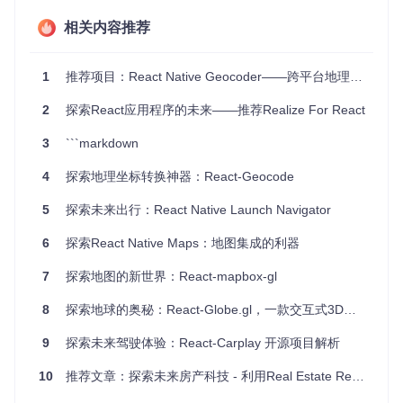
天气应用
：根据用户所在地显示实时天气信息。
相关内容推荐
社交网络
：共享当前地点或找到附近的用户。
外卖平台
：确定配送范围和服务地址。
1
推荐项目：React Native Geocoder——跨平台地理编码库
项目特点
2
探索React应用程序的未来——推荐Realize For React
兼容性广
：支持所有现代浏览器，包括对ES6的支持。对于I
3
```markdown
E11，可以使用旧版本 (< 4)。
灵活配置
：提供多种配置选项以满足不同需求，如高精度模
4
探索地理坐标转换神器：React-Geocode
式、手动触发获取位置等。
友好提示
：清晰的状态指示，告知用户地理位置是否可用、
5
探索未来出行：React Native Launch Navigator
是否已启用。
易于集成
：简单的导入和调用方式，让您的React项目快速
6
探索React Native Maps：地图集成的利器
具备地理定位能力。
测试支持
：提供替代的geolocation provider，便于测试和
7
探索地图的新世界：React-mapbox-gl
调试。
8
探索地球的奥秘：React-Globe.gl，一款交互式3D地图库
通过React-Geolocated，您可以无需关注底层定位API的复杂
性，专注于构建创新且引人入胜的用户体验。赶快将其纳入您
9
探索未来驾驶体验：React-Carplay 开源项目解析
的项目，开启令人兴奋的地理位置探索之旅吧！
10
推荐文章：探索未来房产科技 - 利用Real Estate React Native Mobile App构建您的梦想家园应用
请访问
GitHub仓库
了解更多细节，并尝试在其示例中运行代
码，进一步体验它的强大功能。