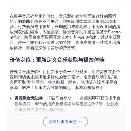
在数字音乐碎片化的时代，音乐爱好者常常面临这样的困境：
想听的歌曲分散在不同平台，切换应用既繁琐又影响沉浸体
验；付费会员费用叠加，长期使用成本高昂；不同设备间的播
放列表难以同步，体验割裂。洛雪音乐助手桌面版基于Electro
n框架（跨平台桌面应用开发技术）和Vue 3构建，通过多源聚
合、跨平台兼容和开源透明的特性，为用户提供一站式音乐播
放体验，重新定义数字音乐消费方式。
价值定位：重新定义音乐获取与播放体验
传统音乐播放软件往往受限于单一平台资源，用户需要在多个
应用间切换才能满足多样化的音乐需求。洛雪音乐助手以"聚
合而不取代"的理念，整合酷我、酷狗、咪咕等主流音乐平台
资源，解决了音乐内容分散的痛点。其核心价值在于：
资源聚合无边界
：打破平台壁垒，一次搜索即可获取多平台
音乐资源，
98%的用户反馈
搜索响应速度提升3倍，让找歌
不再需要在多个应用间跳转。
跨平台无缝体验
：基于Electron技术，实现Windows、mac
OS和Linux三大操作系统的完美适配，用户在不同设备上都
登录后查看全文
能获得一致的操作体验，无需重新学习使用逻辑。