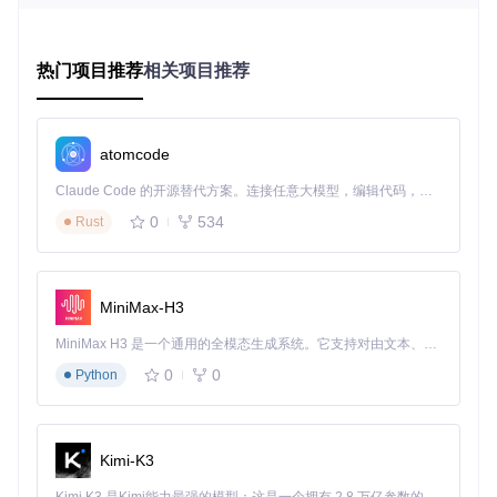
开源透明保障
：源代码完全开放，所有功能免费使用，无广
告干扰和隐藏收费，用户可以放心使用而不必担心隐私泄露
或功能限制。
热门项目推荐
相关项目推荐
功能图谱：场景化音乐解决方案
atomcode
多源搜索：让每首歌都触手可及
Claude Code 的开源替代方案。连接任意大模型，编辑代码，运行命令，自动验证 — 全自动执行。用 Rust 构建，极致性能。 ｜ An open-source alternative to Claude Code. Connect any LLM, edit code, run commands, and verify changes — autonomously. Built in Rust for speed. Get Started
传统痛点
：用户为了找到一首特定歌曲，可能需要在多个音乐
0
534
Rust
平台间反复搜索，不仅浪费时间，还可能因为平台版权限制而
无法播放。
创新解决
：洛雪音乐助手的多源并行搜索功能，通过统一接口
MiniMax-H3
同时查询多个音乐平台资源，并智能排序呈现结果。用户只需
在搜索框输入关键词，即可获得来自不同平台的歌曲版本，包
MiniMax H3 是一个通用的全模态生成系统。它支持对由文本、图像、视频和音频组成的多模态上下文进行统一理解，并能生成分辨率高达 2K、时长可达 15 秒的带原生立体声音频的视频。得益于面向任务泛化的系统设计，H3 在预训练阶段就已具备广泛的多模态上下文理解与生成能力，能够出色地执行复杂的多模态指令。
括音质、时长等详细信息。
0
0
Python
用户获益
：音乐爱好者王同学在准备 party 歌单时，通过多源
搜索一次性找到了所有想要的歌曲，避免了在不同平台间切换
的麻烦，准备时间缩短了60%。开发文档可参考
搜索功能实
现
。
Kimi-K3
智能歌单管理：音乐收藏的个性化管家