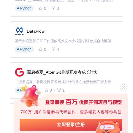
Kimi K3 是Kimi能力最强的模型：这是一个拥有 2.8 万亿参数的混合专家（MoE）模型，具备原生视觉理解能力，并支持 100 万 token 的上下文窗口。
传统痛点
：多个平台的收藏列表各自独立，管理混乱，换设备
0
0
Python
或重装应用时容易丢失，整理歌单成为一项耗时的任务。
创新解决
：洛雪音乐助手提供智能分类体系，支持按风格、场
景、歌手等多维度管理歌单，并具备自动去重和相似歌曲推荐
DataFlow
功能。用户可以创建"工作专注"、"健身运动"等场景化歌单，
系统会根据听歌历史自动补充同类歌曲。
基于大模型算子和工作流的高效文本大模型训练数据合成框架
用户获益
：上班族李女士通过场景歌单功能，将通勤、工作、
0
4
Python
休息的音乐需求清晰划分，每天节省了20分钟的音乐选择时
间，同时发现了许多符合个人口味的新歌。相关实现代码位于
歌单管理模块
。
源启盛夏_AtomGit暑期开发者成长计划
数据同步服务：多设备音乐体验的无缝衔接
「源启盛夏」暑期校园开发者成长计划旨在激活校园开源力量，通过积分激励、认证扶持、资源倾斜等形式，引导高校组织和开发者完成「入驻 — 建项目 — 做贡献 — 获认证 — 得资源」的完整闭环。无论你是想带领社团入驻平台的组织者，还是希望用代码贡献证明自己的开发者，都能在这里找到属于你的成长路径。
传统痛点
：在家用电脑收藏的歌曲，出门想用手机继续听却无
法同步；办公室创建的歌单，回家后在平板上看不到，设备间
0
1
Markdown
的体验割裂严重。
创新解决
：从v2.2.0版本开始，洛雪音乐助手提供独立的数据
同步服务。用户可以在私有服务器上部署该服务，实现播放历
700万+用户深度参与代码创作，更多精彩内容等你共创
py-xiaozhi
史、收藏列表和设置参数的跨设备同步，数据传输采用加密处
理，保障隐私安全。
基于Python的Xiaozhi AI，适用于想要完整Xiaozhi体验而无需拥有专用硬件的用户。
立即登录/注册
用户获益
：大学生张先生通过自建同步服务器，实现了宿舍电
0
1
Python