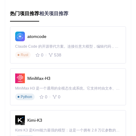
💡
技巧
：将稳定的配置保存为模板，下次配置相同硬件时直接
导入，可节省大量时间。
热门项目推荐
相关项目推荐
2.3 系统测试人员如何快速搭建测试环境？
系统测试人员经常需要在不同的硬件环境和macOS版本下进
行测试。OpCore Simplify支持为同一硬件生成不同macOS版
atomcode
本的EFI配置，让测试环境的搭建变得简单快捷。
Claude Code 的开源替代方案。连接任意大模型，编辑代码，运行命令，自动验证 — 全自动执行。用 Rust 构建，极致性能。 ｜ An open-source alternative to Claude Code. Connect any LLM, edit code, run commands, and verify changes — autonomously. Built in Rust for speed. Get Started
三、实战案例：手把手教你3步完成OpenCore EFI配置
3.1 第一步：准备硬件报告
0
538
Rust
克隆项目仓库
生成硬件报告
MiniMax-H3
Windows用户：运行工具后点击"Export Hardware Rep
ort"按钮
MiniMax H3 是一个通用的全模态生成系统。它支持对由文本、图像、视频和音频组成的多模态上下文进行统一理解，并能生成分辨率高达 2K、时长可达 15 秒的带原生立体声音频的视频。得益于面向任务泛化的系统设计，H3 在预训练阶段就已具备广泛的多模态上下文理解与生成能力，能够出色地执行复杂的多模态指令。
Linux/macOS用户：需要在Windows系统生成报告后导
0
0
Python
入
⚠️
警告
：确保硬件报告的完整性，否则可能导致配置不准确。
Kimi-K3
3.2 第二步：硬件兼容性检测与配置
加载硬件报告后，工具会自动进行兼容性检测
Kimi K3 是Kimi能力最强的模型：这是一个拥有 2.8 万亿参数的混合专家（MoE）模型，具备原生视觉理解能力，并支持 100 万 token 的上下文窗口。
查看CPU、显卡等核心组件的macOS支持情况