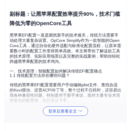
副标题：让黑苹果配置效率提升90%，技术门槛
降低为零的OpenCore工具
黑苹果EFI配置一直是困扰新手的技术难关，传统方法需要手
动处理大量复杂设置。OpCore Simplify作为一款智能的Open
Core工具，通过自动化硬件适配与标准化配置流程，让原本需
要数小时的配置工作变得简单高效。本文将带你了解这款工具
的技术原理、实际应用场景以及完整的实战案例，帮助你轻松
跨越黑苹果配置的技术鸿沟。
一、技术原理：智能配置如何解决传统EFI配置痛点
1.1 传统配置方法存在哪些问题？
传统的黑苹果EFI配置需要用户手动编辑plist文件、查找合适
的Kext驱动、设置ACPI补丁等，整个过程不仅耗时，还容易出
现各种兼容性问题。特别是对于新手来说，面对大量专业术语
和复杂的配置项，往往无从下手。
1.2 OpCore Simplify的智能解决方案
登录后查看全文
OpCore Simplify采用了先进的硬件识别引擎和自动化配置系
统，能够自动识别用户的硬件配置并生成最优的EFI文件。它
的核心在于将复杂的技术细节封装起来，通过可视化界面让用