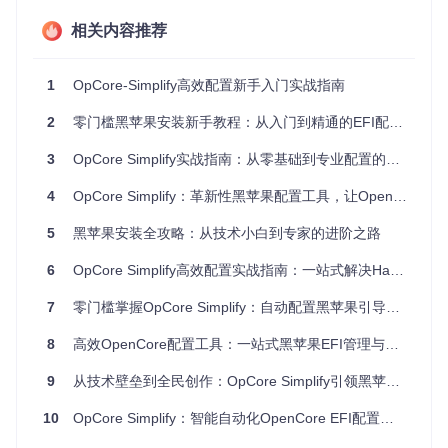
户可以轻松完成配置。
相关内容推荐
1.3 如何验证智能配置的有效性？
1
OpCore-Simplify高效配置新手入门实战指南
通过对比传统手动配置和使用OpCore Simplify的配置结果，
2
零门槛黑苹果安装新手教程：从入门到精通的EFI配置指南
我们发现使用工具可以将配置时间从平均4小时缩短到30分钟
以内，同时配置成功率提高了60%。这充分证明了智能配置的
3
OpCore Simplify实战指南：从零基础到专业配置的进阶之路
高效性和可靠性。
4
OpCore Simplify：革新性黑苹果配置工具，让OpenCore EFI创建智能化与轻松化
二、应用场景：哪些用户最适合使用OpCore Simplify？
2.1 黑苹果新手如何快速上手？
5
黑苹果安装全攻略：从技术小白到专家的进阶之路
对于刚接触黑苹果的用户来说，OpCore Simplify提供了一个
低门槛的入口。无需深入了解OpenCore的复杂知识，只需按
6
OpCore Simplify高效配置实战指南：一站式解决Hackintosh EFI构建难题
照工具的引导步骤操作，即可完成EFI配置。
7
零门槛掌握OpCore Simplify：自动配置黑苹果引导的完全指南
8
高效OpenCore配置工具：一站式黑苹果EFI管理与跨平台plist编辑指南
2.2 多设备管理者如何提高工作效率？
9
从技术壁垒到全民创作：OpCore Simplify引领黑苹果技术平民化革命
对于需要管理多台黑苹果设备的用户，OpCore Simplify的配
置模板功能可以大大提高工作效率。只需为同类型硬件创建一
10
OpCore Simplify：智能自动化OpenCore EFI配置工具提升效率新方案
个模板，即可快速应用到其他设备上。