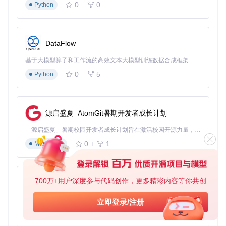
0
0
Python
根据提示解决不兼容硬件问题
3.3 第三步：生成与优化EFI配置
DataFlow
在配置页面选择目标macOS版本
基于大模型算子和工作流的高效文本大模型训练数据合成框架
根据需要调整ACPI补丁、内核扩展等高级设置
点击"Build OpenCore EFI"按钮生成最终配置
0
5
Python
四、常见错误排查：如何解决配置过程中遇到的问题
4.1 硬件报告加载失败怎么办？
源启盛夏_AtomGit暑期开发者成长计划
如果遇到硬件报告加载失败的情况，首先检查报告文件是否完
「源启盛夏」暑期校园开发者成长计划旨在激活校园开源力量，通过积分激励、认证扶持、资源倾斜等形式，引导高校组织和开发者完成「入驻 — 建项目 — 做贡献 — 获认证 — 得资源」的完整闭环。无论你是想带领社团入驻平台的组织者，还是希望用代码贡献证明自己的开发者，都能在这里找到属于你的成长路径。
整，路径是否正确。如果问题仍然存在，可以尝试重新生成硬
0
1
Markdown
件报告。
4.2 生成的EFI无法启动系统如何处理？
首先检查兼容性报告中的警告项，重点关注显卡和网卡驱动。
700万+用户深度参与代码创作，更多精彩内容等你共创
py-xiaozhi
如果问题仍然存在，可以尝试使用工具提供的"配置修复"功能
自动优化设置。
基于Python的Xiaozhi AI，适用于想要完整Xiaozhi体验而无需拥有专用硬件的用户。
立即登录/注册
0
1
Python