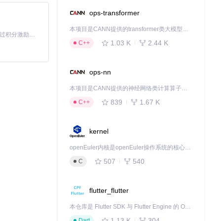
ops-transformer
本项目是CANN提供的transformer类大模型算子库，实现网络在NPU上加速计算。
「源启盛夏」暑期校园开发者成长计划旨在激活校园开源力量，通过积分激励、认证扶持、资源倾斜等形式，引导高校组织和开发者完成「入驻 — 建项目 — 做贡献 — 获认证 — 得资源」的完整闭环。无论你是想带领社团入驻平台的组织者，还是希望用代码贡献证明自己的开发者，都能在这里找到属于你的成长路径。
1.03 K
2.44 K
C++
ops-nn
本项目是CANN提供的神经网络类计算算子库，实现网络在NPU上加速计算。
839
1.67 K
C++
kernel
openEuler内核是openEuler操作系统的核心，既是系统性能与稳定性的基石，也是连接处理器、设备与服务的桥梁。
507
540
C
flutter_flutter
本仓库是 Flutter SDK 与 Flutter Engine 的 OpenHarmony 适配版本，由 CPF-Flutter 团队维护。开发者可使用熟悉的 Flutter 技术栈开发 OpenHarmony 应用，3.35.7 及以后的适配版本可基于本仓库源码构建支持 OpenHarmony 的 Flutter Engine。
1.13 K
304
Dart