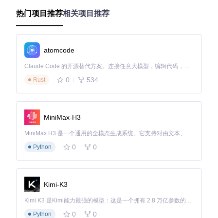
;; 更新包列表并安装Projectile

热门项目推荐
(package-refresh-contents)

相关项目推荐
(package-install 'projectile)

;; 或者如果你使用use-package，可以简化为

(use-package projectile

atomcode
  :ensure t

  :config

Claude Code 的开源替代方案。连接任意大模型，编辑代码，运行命令，自动验证 — 全自动执行。用 Rust 构建，极致性能。 ｜ An open-source alternative to Claude Code. Connect any LLM, edit code, run commands, and verify changes — autonomously. Built in Rust for speed. Get Started
0
534
Rust
启用和基本使用
启动Projectile模式只需执行
(projectile-global-mode)
，
之后你将拥有访问其命令的权限，例如使用
C-c p f
（默认绑
MiniMax-H3
定）来查找文件，
C-c p r
来搜索文本，等等。
MiniMax H3 是一个通用的全模态生成系统。它支持对由文本、图像、视频和音频组成的多模态上下文进行统一理解，并能生成分辨率高达 2K、时长可达 15 秒的带原生立体声音频的视频。得益于面向任务泛化的系统设计，H3 在预训练阶段就已具备广泛的多模态上下文理解与生成能力，能够出色地执行复杂的多模态指令。
0
0
Python
应用案例和最佳实践
案例一：快速切换文件
在一个多文件项目中，常需在不同文件间切换。使用
C-c p
Kimi-K3
f
，输入部分文件名即可快速定位并打开目标文件，省去了手
Kimi K3 是Kimi能力最强的模型：这是一个拥有 2.8 万亿参数的混合专家（MoE）模型，具备原生视觉理解能力，并支持 100 万 token 的上下文窗口。
动导航的时间。
0
0
Python
最佳实践：定制工作流