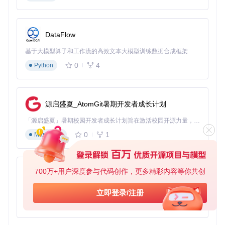
根据个人习惯，你可以通过配置Projectile的各种选项来优化工
作流，比如设置特定的忽略目录(
projectile-ignore-file
-names
)，或者自定义命令来集成版本控制系统。
DataFlow
基于大模型算子和工作流的高效文本大模型训练数据合成框架
典型生态项目
0
4
Python
虽然Projectile本身就是一个强大的工具，但与其他Emacs扩展
结合使用可以进一步增强其能力。例如，与
helm-projectil
e
搭配可以得到更丰富的交互式选择界面，提升选择文件和操
源启盛夏_AtomGit暑期开发者成长计划
作的速度与准确性。此外，
Magit
对于Git版本控制的整合，以
及通过
projectile-find-file-dired
命令与Dired的合作，
「源启盛夏」暑期校园开发者成长计划旨在激活校园开源力量，通过积分激励、认证扶持、资源倾斜等形式，引导高校组织和开发者完成「入驻 — 建项目 — 做贡献 — 获认证 — 得资源」的完整闭环。无论你是想带领社团入驻平台的组织者，还是希望用代码贡献证明自己的开发者，都能在这里找到属于你的成长路径。
都是提高效率的好方法。
0
1
Markdown
通过这些生态内的组合，开发者可以在Emacs环境中构建出高
度个性化的项目管理解决方案，满足从简单到复杂的各种需
求。
700万+用户深度参与代码创作，更多精彩内容等你共创
py-xiaozhi
至此，你已掌握了启动和基本使用Projectile的方法，了解了它
基于Python的Xiaozhi AI，适用于想要完整Xiaozhi体验而无需拥有专用硬件的用户。
立即登录/注册
的几个应用场景及如何融入更大的Emacs生态系统。继续探索
0
1
Python
和定制，让Projectile成为提升编程效率的强大助手吧！