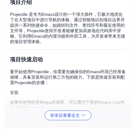
项目介绍
Projectile 是专为Emacs设计的一个强大插件，它极大地优化
了在大型项目中进行导航的体验。通过智能地识别项目边界并
提供一系列快捷命令，如跳转到文件、查找符号和最近使用的
文件等，Projectile使得开发者能够更加高效地在代码库中穿
梭。它利用Emacs的内置功能和外部工具，为开发者带来无缝
的项目管理体验。
项目快速启动
要开始使用Projectile，你需要先确保你的Emacs环境已经准备
就绪，具备安装和运行第三方包的能力。下面是快速安装和配
置Projectile的步骤：
安装
如果你使用的是Melpa存储库，可以通过下面的Emacs Lisp代
码来安装Projectile:
登录后查看全文
;; 在你的.emacs或init.el文件中添加以下行以启用Melpa源

(add-to-list 'package-archives '("melpa" . "https://melpa.