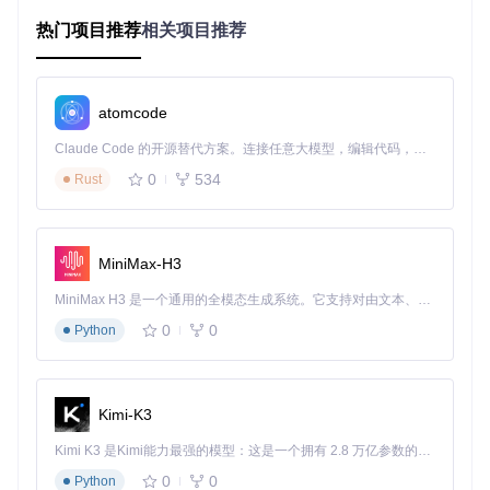
制，可根据网络状况动态选择最优连接节点，并支持断线自动
重连功能，确保数据获取的稳定性和连续性。
热门项目推荐
相关项目推荐
操作指南
from
 mootdx.quotes 
import
 Quotes

atomcode
# 初始化行情客户端
Claude Code 的开源替代方案。连接任意大模型，编辑代码，运行命令，自动验证 — 全自动执行。用 Rust 构建，极致性能。 ｜ An open-source alternative to Claude Code. Connect any LLM, edit code, run commands, and verify changes — autonomously. Built in Rust for speed. Get Started
# bestip=True：自动选择延迟最低的服务器
# timeout=30：设置30秒连接超时
0
534
Rust
client = Quotes.factory(market=
'std'
, bestip=
True
, timeou
# 获取单只股票实时行情
# symbol参数支持沪深市场股票代码，格式为6位数字
MiniMax-H3
quotes = client.quotes(symbol=
'600519'
print
(
f"贵州茅台实时行情:\n
{quotes[[
'code'
, 
'open'
, 
'close'
MiniMax H3 是一个通用的全模态生成系统。它支持对由文本、图像、视频和音频组成的多模态上下文进行统一理解，并能生成分辨率高达 2K、时长可达 15 秒的带原生立体声音频的视频。得益于面向任务泛化的系统设计，H3 在预训练阶段就已具备广泛的多模态上下文理解与生成能力，能够出色地执行复杂的多模态指令。
# 获取历史K线数据
0
0
Python
# frequency=9表示日线数据，offset=100获取最近100条记录
bars = client.bars(symbol=
'600519'
, frequency=
9
, offset=
1
print
(
f"日线数据预览:\n
{bars[[
'datetime'
, 
'open'
, 
'close'
, 
Kimi-K3
# 关闭连接释放资源
Kimi K3 是Kimi能力最强的模型：这是一个拥有 2.8 万亿参数的混合专家（MoE）模型，具备原生视觉理解能力，并支持 100 万 token 的上下文窗口。
参数配置详解
0
0
Python