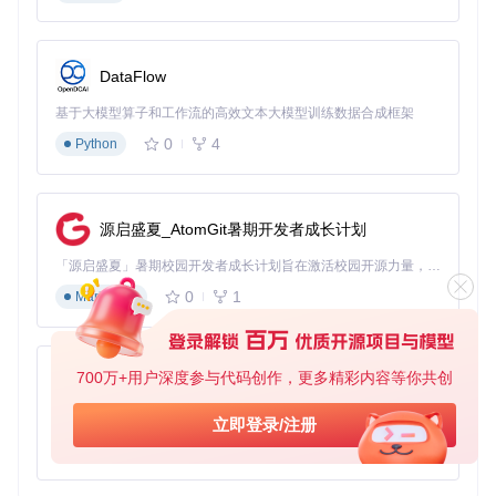
market
：市场类型，'std'表示标准市场(沪深A股)，'ext'表
示扩展市场(期货、期权等)
bestip
：是否自动选择最优服务器，首次使用建议设为True
timeout
：连接超时时间，网络不稳定时建议设置为30秒以
DataFlow
上
基于大模型算子和工作流的高效文本大模型训练数据合成框架
heartbeat
：是否启用心跳机制，长时间运行程序建议设为
True
0
4
Python
进阶技巧
通过设置缓存机制减少重复网络请求，提高数据获取效率：
源启盛夏_AtomGit暑期开发者成长计划
from
 mootdx.utils.pandas_cache 
import
 pandas_cache

「源启盛夏」暑期校园开发者成长计划旨在激活校园开源力量，通过积分激励、认证扶持、资源倾斜等形式，引导高校组织和开发者完成「入驻 — 建项目 — 做贡献 — 获认证 — 得资源」的完整闭环。无论你是想带领社团入驻平台的组织者，还是希望用代码贡献证明自己的开发者，都能在这里找到属于你的成长路径。
# 设置缓存有效期为1小时(3600秒)
0
1
Markdown
@pandas_cache(
seconds=
3600
)
def
get_cached_bars
(
symbol, frequency=
9
, offset=
100
):

    client = Quotes.factory(market=
'std'
, bestip=
True
)

    data = client.bars(symbol=symbol, frequency=frequency,
700万+用户深度参与代码创作，更多精彩内容等你共创
py-xiaozhi
    client.close()

return
 data

基于Python的Xiaozhi AI，适用于想要完整Xiaozhi体验而无需拥有专用硬件的用户。
立即登录/注册
# 首次调用从网络获取，后续调用从缓存读取
0
1
Python
data1 = get_cached_bars(
'600519'
)  
# 网络请求
data2 = get_cached_bars(
'600519'
)  
# 缓存读取