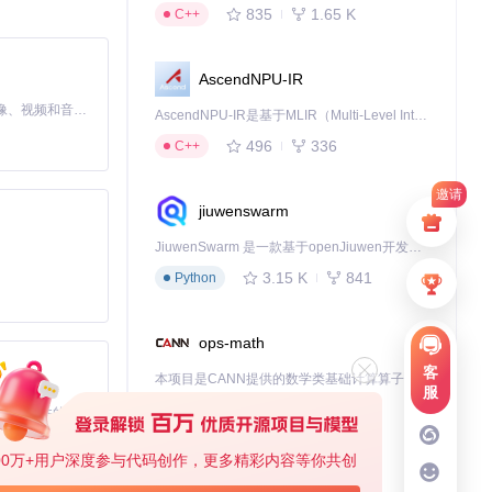
835
1.65 K
二次开发提供基
C++
AscendNPU-IR
系统会维护一个账
MiniMax H3 是一个通用的全模态生成系统。它支持对由文本、图像、视频和音频组成的多模态上下文进行统一理解，并能生成分辨率高达 2K、时长可达 15 秒的带原生立体声音频的视频。得益于面向任务泛化的系统设计，H3 在预训练阶段就已具备广泛的多模态上下文理解与生成能力，能够出色地执行复杂的多模态指令。
AscendNPU-IR是基于MLIR（Multi-Level Intermediate Representation）构建的，面向昇腾亲和算子编译时使用的中间表示，提供昇腾完备表达能力，通过编译优化提升昇腾AI处理器计算效率，支持通过生态框架使能昇腾AI处理器与深度调优
496
336
C++
邀请
jiuwenswarm
JiuwenSwarm 是一款基于openJiuwen开发的智能AI Agent，它能够将大语言模型的强大能力，通过你日常使用的各类通讯应用，直接延伸至你的指尖。
3.15 K
841
Python
ops-math
客
本项目是CANN提供的数学类基础计算算子库，实现网络在NPU上加速计算。
服
中存储的机器ID
1.24 K
1.36 K
C++
基于Python的Xiaozhi AI，适用于想要完整Xiaozhi体验而无需拥有专用硬件的用户。
00万+用户深度参与代码创作，更多精彩内容等你共创
deveco-code