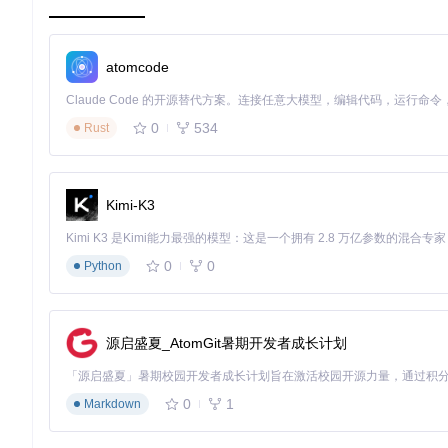
Cursor Free VIP之所以能够解锁Pro功能，核心在于
础。
智能账户管理系统
atomcode
account_manager.py
模块实现了自动化账户注册与管理功能。其
户池，当检测到当前账户达到使用限制时，自动切换到新账户，
0
534
Rust
# 核心账户切换逻辑伪代码
def
get_available_account
():

for
 account 
in
 account_pool:

Kimi-K3
if
not
 account.is_limit_reached() 
and
 account.i
return
 account

# 如果没有可用账户，自动注册新账户
0
0
Python
    new_account = register_new_account()

    account_pool.append(new_account)

return
机器ID重置技术
源启盛夏_AtomGit暑期开发者成长计划
reset_machine_manual.py
和
restore_machine_id.py
模块解决了
相关信息，工具能够绕过设备注册数量限制。
0
1
Markdown
版本兼容性与功能解锁