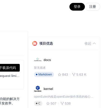
登录
注册
项目优选
收起
docs
下载源代码
暂无描述
843
5.63 K
Markdown
[Support 0.45]（Multi Language 多语言）自动注册 Cursor Ai ，自动重置机器ID ， 免费升级使用Pro 功能: You've reached your trial request limit. / Too many free trial accounts used on this machine. Please upgrade to pro. We have this limit in place to prevent abuse. Please let us know if you believe this is a mistake.
kernel
openEuler内核是openEuler操作系统的核心，既是系统性能与稳定性的基石，也是连接处理器、设备与服务的桥梁。
ro功能的解决方
开发效率。
507
538
C