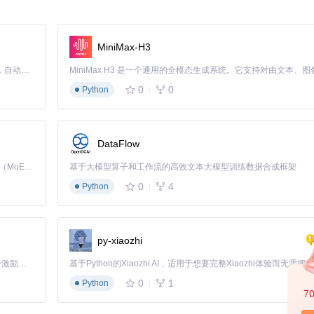
其三大技术模块的协同工作。理解这些机制不仅能帮助你更好地使用工具，还能为
MiniMax-H3
核心原理是通过模拟用户注册流程，自动创建和管理多个Cursor账户。
Claude Code 的开源替代方案。连接任意大模型，编辑代码，运行命令，自动验证 — 全自动执行。用 Rust 构建，极致性能。 ｜ An open-source alternative to Claude Code. Connect any LLM, edit code, run commands, and verify changes — autonomously. Built in Rust for speed. Get Started
实现无缝衔接。
0
0
Python
DataFlow
s_valid():

Kimi K3 是Kimi能力最强的模型：这是一个拥有 2.8 万亿参数的混合专家（MoE）模型，具备原生视觉理解能力，并支持 100 万 token 的上下文窗口。
基于大模型算子和工作流的高效文本大模型训练数据合成框架
0
4
Python
py-xiaozhi
设备注册限制问题。机器ID是Cursor识别设备的关键标识，通过修改系统
「源启盛夏」暑期校园开发者成长计划旨在激活校园开源力量，通过积分激励、认证扶持、资源倾斜等形式，引导高校组织和开发者完成「入驻 — 建项目 — 做贡献 — 获认证 — 得资源」的完整闭环。无论你是想带领社团入驻平台的组织者，还是希望用代码贡献证明自己的开发者，都能在这里找到属于你的成长路径。
0
1
Python
7