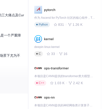
pytorch
三大痛点及Cur
作为 Ascend for PyTorch 社区的核心组件，TorchNPU 是昇腾专为 PyTorch 打造的深度学习适配插件，使 PyTorch 框架能够直接调用昇腾 NPU，为开发者提供昇腾 AI 处理器的超强算力。
831
1.26 K
Python
者来说是一个严重障
kernel
deepin linux kernel
33
16
C
测试的场景下尤为不
ops-transformer
本项目是CANN提供的transformer类大模型算子库，实现网络在NPU上加速计算。
1.03 K
2.42 K
C++
ops-nn
本项目是CANN提供的神经网络类计算算子库，实现网络在NPU上加速计算。