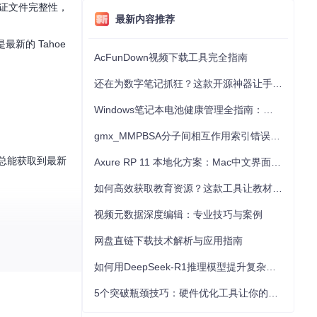
验证文件完整性，
最新内容推荐
新的 Tahoe
AcFunDown视频下载工具完全指南
还在为数字笔记抓狂？这款开源神器让手写批注效率提升300%
Windows笔记本电池健康管理全指南：从根源解决电池损耗问题
gmx_MMPBSA分子间相互作用索引错误的深度诊断与解决
户总能获取到最新
Axure RP 11 本地化方案：Mac中文界面优化与原型设计工具汉化全指南
如何高效获取教育资源？这款工具让教材下载效率提升80%
视频元数据深度编辑：专业技巧与案例
网盘直链下载技术解析与应用指南
式，满足从虚拟
如何用DeepSeek-R1推理模型提升复杂任务解决能力：完整指南
5个突破瓶颈技巧：硬件优化工具让你的电脑性能提升30%
备准备多个系统