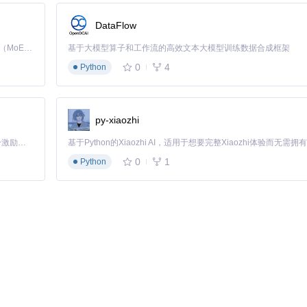
DataFlow
Kimi K3 是Kimi能力最强的模型：这是一个拥有 2.8 万亿参数的混合专家（MoE）模型，具备原生视觉理解能力，并支持 100 万 token 的上下文窗口。
基于大模型算子和工作流的高效文本大模型训练数据合成框架
方式，直接与苹果软件更新服务器通信，获取官方目录信息。这种直接对接方式
0
4
Python
证每个文件片段的完整性，确保即使网络中断也能从中断处继续，无需重新
py-xiaozhi
「源启盛夏」暑期校园开发者成长计划旨在激活校园开源力量，通过积分激励、认证扶持、资源倾斜等形式，引导高校组织和开发者完成「入驻 — 建项目 — 做贡献 — 获认证 — 得资源」的完整闭环。无论你是想带领社团入驻平台的组织者，还是希望用代码贡献证明自己的开发者，都能在这里找到属于你的成长路径。
，长期使用后可能占用大量磁盘空间。通过"设置-安装器缓存"功能，可以
0
1
Python
面，但通过终端命令可以实现更复杂的自动化任务，例如定期自动下载特定
解决方案——Mist能够彻底改变你管理macOS安装文件的方式，无