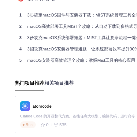
![Mist应用界面展示](https://raw.gitcode.com/GitHub_Trending/
mple.png?utm_source=gitcode_repo_files)
1
3步搞定macOS固件与安装器下载：MIST系统管理工具全
2
macOS高效部署工具MIST全攻略：从自动下载到多格式导出的
释放管理潜能：Mist的场景化价值
3
3步攻克macOS系统部署难题：MIST工具让复杂流程一键
企业环境部署：标准化系统镜像管理
推荐企业用户将Mist纳入系统管理工具链。通过预设下载任务
4
3招攻克macOS安装器管理难题：让系统部署效率提升90
统，大大降低兼容性问题。
5
macOS安装器高效管理全攻略：掌握Mist工具的核心应用
开发测试流程：跨版本兼容性验证
建议开发者利用Mist创建多版本测试环境。通过快速切换不同m
热门项目推荐
相关项目推荐
个人系统维护：安全备份与快速恢复
推荐普通用户定期使用Mist下载最新系统安装文件并制作启动盘
模式下载的漫长等待。
atomcode
权限配置指南：确保工具正常运行
值得注意的是，Mist需要适当的系统权限才能发挥全部功能。
0
535
件和创建启动盘。
Rust
![Mist全盘访问权限设置](https://raw.gitcode.com/GitHub_Trendi