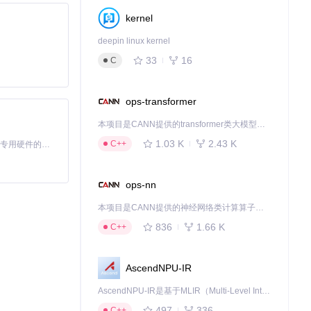
kernel
deepin linux kernel
33
16
C
不仅保证了文件的
下载整个文件。
ops-transformer
本项目是CANN提供的transformer类大模型算子库，实现网络在NPU上加速计算。
1.03 K
2.43 K
C++
基于Python的Xiaozhi AI，适用于想要完整Xiaozhi体验而无需拥有专用硬件的用户。
安全删除不再需
ops-nn
版本的安装器，
本项目是CANN提供的神经网络类计算算子库，实现网络在NPU上加速计算。
836
1.66 K
C++
论是企业级部署还
AscendNPU-IR
AscendNPU-IR是基于MLIR（Multi-Level Intermediate Representation）构建的，面向昇腾亲和算子编译时使用的中间表示，提供昇腾完备表达能力，通过编译优化提升昇腾AI处理器计算效率，支持通过生态框架使能昇腾AI处理器与深度调优
下载源代码
497
336
C++