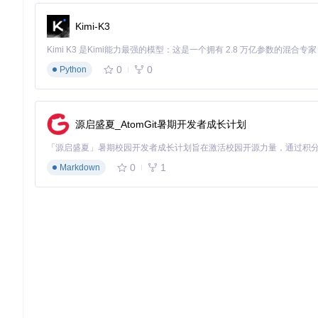
s/Full Disk Access.png?utm_source=gitcode_repo_files)
Kimi-K3
原理简析：Mist如何与苹果服务器交互
建议了解Mist的工作原理：它通过模拟App Store的查询
0
0
Python
权威性，还能第一时间获取最新发布的系统版本。
在下载过程中，Mist采用分块校验机制，如同拼图游戏一样验
源启盛夏_AtomGit暑期开发者成长计划
实用技巧：优化Mist使用体验
推荐用户定期清理缓存目录。Mist会自动保留已下载的安装文件
0
1
Markdown
要的旧版本文件，释放存储空间。
建议高级用户探索命令行功能，虽然Mist提供了友好的图形界
或与CI/CD流程集成。
通过这三个核心步骤——理解问题本质、掌握工具机制、应用场景化
是个人使用，都能显著提升效率和安全性。
Mist