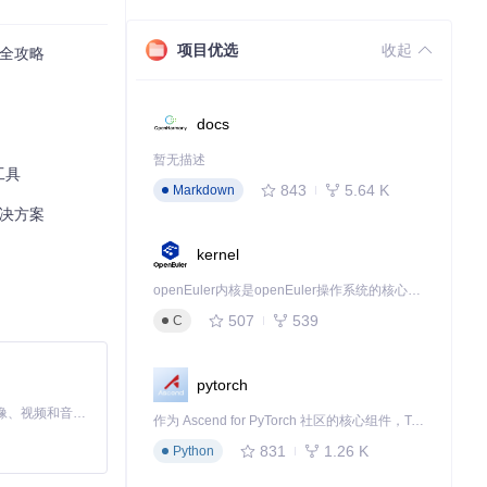
 Resources/Exa
项目优选
收起
的全攻略
docs
暂无描述
版本的操作系
工具
843
5.64 K
Markdown
解决方案
kernel
统版本相关缺陷。
openEuler内核是openEuler操作系统的核心，既是系统性能与稳定性的基石，也是连接处理器、设备与服务的桥梁。
507
539
C
Recovery
pytorch
MiniMax H3 是一个通用的全模态生成系统。它支持对由文本、图像、视频和音频组成的多模态上下文进行统一理解，并能生成分辨率高达 2K、时长可达 15 秒的带原生立体声音频的视频。得益于面向任务泛化的系统设计，H3 在预训练阶段就已具备广泛的多模态上下文理解与生成能力，能够出色地执行复杂的多模态指令。
作为 Ascend for PyTorch 社区的核心组件，TorchNPU 是昇腾专为 PyTorch 打造的深度学习适配插件，使 PyTorch 框架能够直接调用昇腾 NPU，为开发者提供昇腾 AI 处理器的超强算力。
正确处理下载文
831
1.26 K
Python
DME Resource