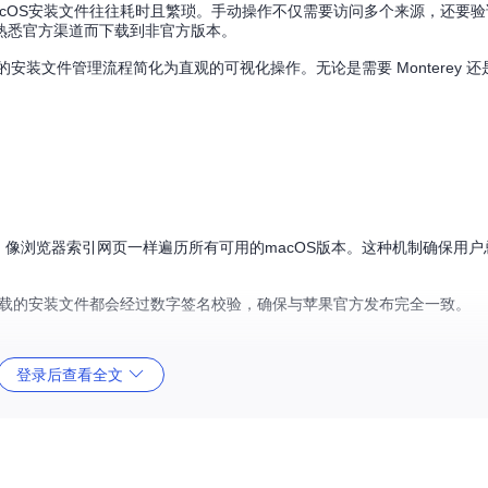
cOS安装文件往往耗时且繁琐。手动操作不仅需要访问多个来源，还要
熟悉官方渠道而下载到非官方版本。
安装文件管理流程简化为直观的可视化操作。无论是需要 Monterey 还是最
，像浏览器索引网页一样遍历所有可用的macOS版本。这种机制确保用
，每个下载的安装文件都会经过数字签名校验，确保与苹果官方发布完全一致。
登录后查看全文
。用户不仅可以获取原始安装文件，还能一键转换为ISO、DMG等常用格
，每个任务都有独立的进度条和状态指示。这种设计特别适合需要为不同设