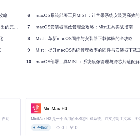
mis/Mist/raw/d117be7d53794f6dbebea6713acc23cd41b5df54/README
攻略
6
macOS系统部署工具MIST：让苹果系统安装更高效
完整指南
7
macOS安装器高效管理全攻略：Mist工具实战指南
化
8
Mist：革新macOS固件与安装器下载体验的全攻略
和格式转换规则，可以快速生成标准化的安装镜像，确保所有设备使用统一
%
9
Mist：提升macOS系统管理效率的固件与安装器下载
10
macOS部署工具MIST：系统镜像管理与跨芯片适配
acOS版本，可以在开发早期发现兼容性问题，避免产品发布后才暴露系
。这不仅是系统崩溃时的应急方案，也是保持系统纯净度的有效方法，避免了从
MiniMax-H3
Claude Code 的开源替代方案。连接任意大模型，编辑代码，运行命令，自动验证 — 全自动执行。用 Rust 构建，极致性能。 ｜ An open-source alternative to Claude Code. Connect any LLM, edit code, run commands, and verify changes — autonomously. Built in Rust for speed. Get Started
在首次使用时，需在系统设置中启用全盘访问权限，这一步骤确保工具能够
0
0
Python
ng/mis/Mist/raw/d117be7d53794f6dbebea6713acc23cd41b5df54/REA